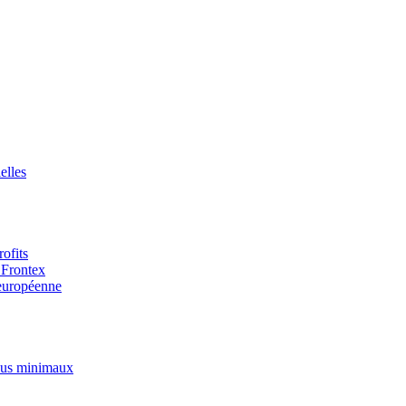
elles
ofits
 Frontex
 européenne
enus minimaux