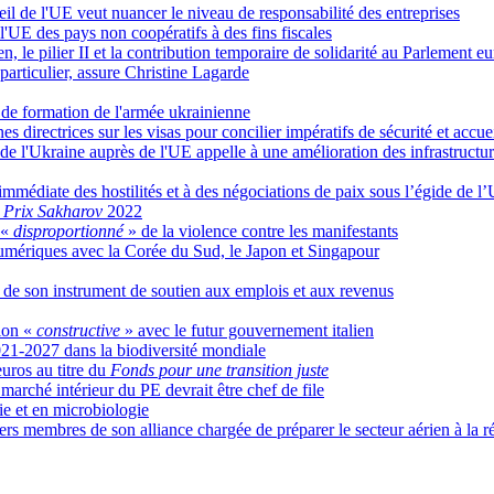
il de l'UE veut nuancer le niveau de responsabilité des entreprises
de l'UE des pays non coopératifs à des fins fiscales
n, le pilier II et la contribution temporaire de solidarité au Parlement e
particulier, assure Christine Lagarde
de formation de l'armée ukrainienne
nes directrices sur les visas pour concilier impératifs de sécurité et acc
de l'Ukraine auprès de l'UE appelle à une amélioration des infrastructur
 immédiate des hostilités et à des négociations de paix sous l’égide de l
e
Prix Sakharov
2022
 «
disproportionné
» de la violence contre les manifestants
numériques avec la Corée du Sud, le Japon et Singapour
té de son instrument de soutien aux emplois et aux revenus
ion «
constructive
» avec le futur gouvernement italien
2021-2027 dans la biodiversité mondiale
uros au titre du
Fonds pour une transition juste
 marché intérieur du PE devrait être chef de file
 et en microbiologie
ers membres de son alliance chargée de préparer le secteur aérien à la 