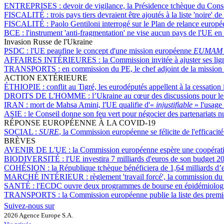
ENTREPRISES :
devoir de vigilance, la Présidence tchèque du Conse
FISCALITÉ :
trois pays tiers devraient être ajoutés à la liste 'noire' 
FISCALITÉ :
Paolo Gentiloni interrogé sur le Plan de relance europée
BCE :
l'instrument 'anti-fragmentation' ne vise aucun pays de l'UE en 
Invasion Russe de l'Ukraine
PSDC :
l'UE peaufine le concept d'une mission européenne
EUMAM
AFFAIRES INTÉRIEURES :
la Commission invitée à ajuster ses lig
TRANSPORTS :
en commission du PE, le chef adjoint de la mission 
ACTION EXTÉRIEURE
ÉTHIOPIE :
conflit au Tigré, les eurodéputés appellent à la cessation
DROITS DE L'HOMME :
l’Ukraine au cœur des discussions pour l
IRAN :
mort de Mahsa Amini, l'UE qualifie d'«
injustifiable
» l'usage
ASIE :
le Conseil donne son feu vert pour négocier des partenariats 
RÉPONSE EUROPÉENNE À LA COVID-19
SOCIAL :
SURE
, la Commission européenne se félicite de l'efficaci
BRÈVES
AVENIR DE L'UE :
la Commission européenne espère une coopérat
BIODIVERSITÉ :
l'UE investira 7 milliards d'euros de son budget 
COHÉSION :
la République tchèque bénéficiera de 1,64 milliards d’e
MARCHÉ INTÉRIEUR :
règlement 'travail forcé', la commission du
SANTÉ :
l'ECDC ouvre deux programmes de bourse en épidémiologie
TRANSPORTS :
la Commission européenne publie la liste des premi
Suivez-nous sur
2026 Agence Europe S.A.