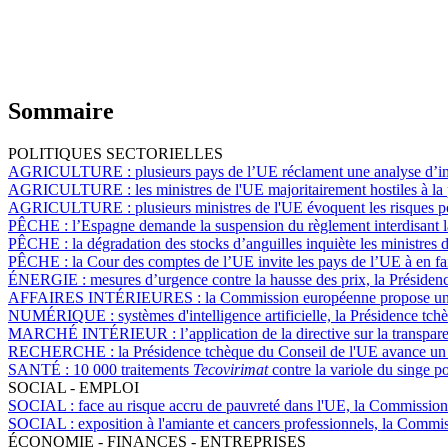
Sommaire
POLITIQUES SECTORIELLES
AGRICULTURE :
plusieurs pays de l’UE réclament une analyse d’im
AGRICULTURE :
les ministres de l'UE majoritairement hostiles à la 
AGRICULTURE :
plusieurs ministres de l'UE évoquent les risques p
PÊCHE :
l’Espagne demande la suspension du règlement interdisant l
PÊCHE :
la dégradation des stocks d’anguilles inquiète les ministres 
PÊCHE :
la Cour des comptes de l’UE invite les pays de l’UE à en fair
ÉNERGIE :
mesures d’urgence contre la hausse des prix, la Présiden
AFFAIRES INTÉRIEURES :
la Commission européenne propose un 
NUMÉRIQUE :
systèmes d'intelligence artificielle, la Présidence 
MARCHÉ INTÉRIEUR :
l’application de la directive sur la trans
RECHERCHE :
la Présidence tchèque du Conseil de l'UE avance un 
SANTÉ :
10 000 traitements
Tecovirimat
contre la variole du singe p
SOCIAL - EMPLOI
SOCIAL :
face au risque accru de pauvreté dans l'UE, la Commissi
SOCIAL :
exposition à l'amiante et cancers professionnels, la Commis
ÉCONOMIE - FINANCES - ENTREPRISES