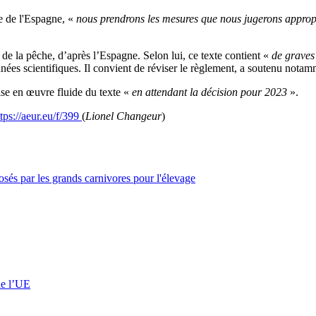
e de l'Espagne, «
nous prendrons les mesures que nous jugerons approprié
de la pêche, d’après l’Espagne. Selon lui, ce texte contient «
de graves
nnées scientifiques. Il convient de réviser le règlement, a soutenu nota
ise en œuvre fluide du texte «
en attendant la décision pour 2023
».
ttps://aeur.eu/f/399
(
Lionel Changeur
)
osés par les grands carnivores pour l'élevage
de l’UE