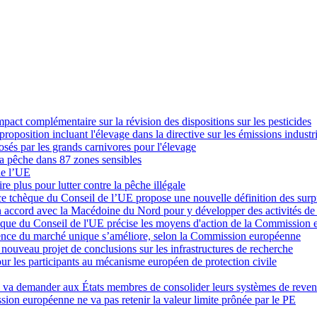
pact complémentaire sur la révision des dispositions sur les pesticides
proposition incluant l'élevage dans la directive sur les émissions industri
osés par les grands carnivores pour l'élevage
a pêche dans 87 zones sensibles
de l’UE
e plus pour lutter contre la pêche illégale
ce tchèque du Conseil de l’UE propose une nouvelle définition des surpr
accord avec la Macédoine du Nord pour y développer des activités de
tchèque du Conseil de l'UE précise les moyens d'action de la Commission
parence du marché unique s’améliore, selon la Commission européenne
nouveau projet de conclusions sur les infrastructures de recherche
our les participants au mécanisme européen de protection civile
on va demander aux États membres de consolider leurs systèmes de rev
sion européenne ne va pas retenir la valeur limite prônée par le PE