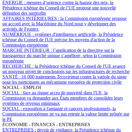
ÉNERGIE :
mesures d’urgence contre la hausse des prix, la
Présidence tchèque du Conseil de l’UE propose une nouvelle
définition des surprofits
AFFAIRES INTÉRIEURES :
la Commission européenne propose
un accord avec la Macédoine du Nord pour y développer des
activités de Frontex
NUMÉRIQUE :
systèmes d'intelligence artificielle, la Présidence
tchèque du Conseil de l'UE précise les moyens d'action de la
Commission européenne
MARCHÉ INTÉRIEUR :
l’application de la directive sur la
transparence du marché unique s’améliore, selon la Commission
européenne
RECHERCHE :
la Présidence tchèque du Conseil de l'UE avance
un nouveau projet de conclusions sur les infrastructures de recherche
SANTÉ :
10 000 traitements
Tecovirimat
contre la variole du singe
pour les participants au mécanisme européen de protection civile
SOCIAL - EMPLOI
SOCIAL :
face au risque accru de pauvreté dans l'UE, la
Commission va demander aux États membres de consolider leurs
systèmes de revenus minimaux
SOCIAL :
exposition à l'amiante et cancers professionnels, la
Commission européenne ne va pas retenir la valeur limite prônée par
le PE
ÉCONOMIE - FINANCES - ENTREPRISES
ENTREPRISES :
devoir de vigilance, la Présidence tchèque du