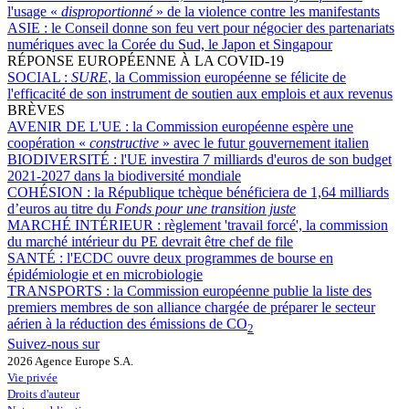
l'usage «
disproportionné
» de la violence contre les manifestants
ASIE :
le Conseil donne son feu vert pour négocier des partenariats
numériques avec la Corée du Sud, le Japon et Singapour
RÉPONSE EUROPÉENNE À LA COVID-19
SOCIAL :
SURE
, la Commission européenne se félicite de
l'efficacité de son instrument de soutien aux emplois et aux revenus
BRÈVES
AVENIR DE L'UE :
la Commission européenne espère une
coopération «
constructive
» avec le futur gouvernement italien
BIODIVERSITÉ :
l'UE investira 7 milliards d'euros de son budget
2021-2027 dans la biodiversité mondiale
COHÉSION :
la République tchèque bénéficiera de 1,64 milliards
d’euros au titre du
Fonds pour une transition juste
MARCHÉ INTÉRIEUR :
règlement 'travail forcé', la commission
du marché intérieur du PE devrait être chef de file
SANTÉ :
l'ECDC ouvre deux programmes de bourse en
épidémiologie et en microbiologie
TRANSPORTS :
la Commission européenne publie la liste des
premiers membres de son alliance chargée de préparer le secteur
aérien à la réduction des émissions de CO
2
Suivez-nous sur
2026 Agence Europe S.A.
Vie privée
Droits d'auteur