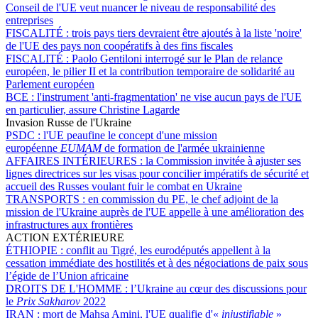
Conseil de l'UE veut nuancer le niveau de responsabilité des
entreprises
FISCALITÉ :
trois pays tiers devraient être ajoutés à la liste 'noire'
de l'UE des pays non coopératifs à des fins fiscales
FISCALITÉ :
Paolo Gentiloni interrogé sur le Plan de relance
européen, le pilier II et la contribution temporaire de solidarité au
Parlement européen
BCE :
l'instrument 'anti-fragmentation' ne vise aucun pays de l'UE
en particulier, assure Christine Lagarde
Invasion Russe de l'Ukraine
PSDC :
l'UE peaufine le concept d'une mission
européenne
EUMAM
de formation de l'armée ukrainienne
AFFAIRES INTÉRIEURES :
la Commission invitée à ajuster ses
lignes directrices sur les visas pour concilier impératifs de sécurité et
accueil des Russes voulant fuir le combat en Ukraine
TRANSPORTS :
en commission du PE, le chef adjoint de la
mission de l'Ukraine auprès de l'UE appelle à une amélioration des
infrastructures aux frontières
ACTION EXTÉRIEURE
ÉTHIOPIE :
conflit au Tigré, les eurodéputés appellent à la
cessation immédiate des hostilités et à des négociations de paix sous
l’égide de l’Union africaine
DROITS DE L'HOMME :
l’Ukraine au cœur des discussions pour
le
Prix Sakharov
2022
IRAN :
mort de Mahsa Amini, l'UE qualifie d'«
injustifiable
»