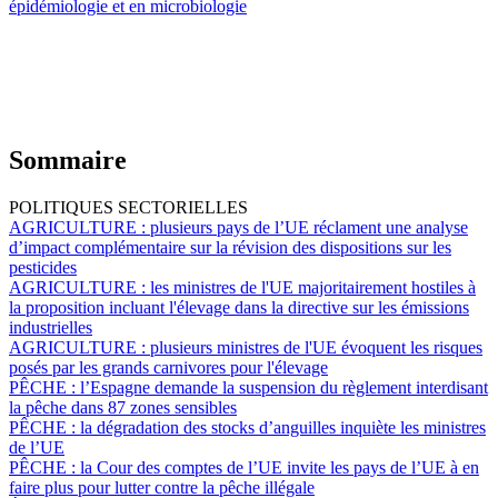
épidémiologie et en microbiologie
Sommaire
POLITIQUES SECTORIELLES
AGRICULTURE :
plusieurs pays de l’UE réclament une analyse
d’impact complémentaire sur la révision des dispositions sur les
pesticides
AGRICULTURE :
les ministres de l'UE majoritairement hostiles à
la proposition incluant l'élevage dans la directive sur les émissions
industrielles
AGRICULTURE :
plusieurs ministres de l'UE évoquent les risques
posés par les grands carnivores pour l'élevage
PÊCHE :
l’Espagne demande la suspension du règlement interdisant
la pêche dans 87 zones sensibles
PÊCHE :
la dégradation des stocks d’anguilles inquiète les ministres
de l’UE
PÊCHE :
la Cour des comptes de l’UE invite les pays de l’UE à en
faire plus pour lutter contre la pêche illégale