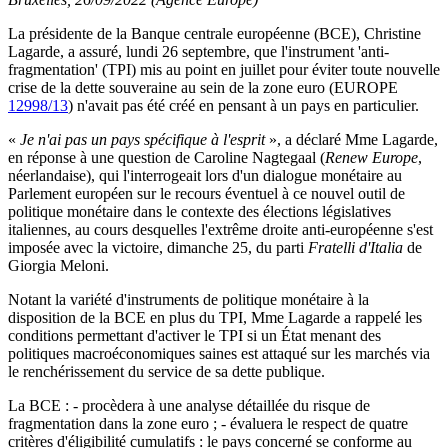
La présidente de la Banque centrale européenne (BCE), Christine
Lagarde, a assuré, lundi 26 septembre, que l'instrument 'anti-
fragmentation' (TPI) mis au point en juillet pour éviter toute nouvelle
crise de la dette souveraine au sein de la zone euro (EUROPE
12998/13
) n'avait pas été créé en pensant à un pays en particulier.
«
Je n'ai pas un pays spécifique à l'esprit
», a déclaré Mme Lagarde,
en réponse à une question de Caroline Nagtegaal (
Renew Europe
,
néerlandaise), qui l'interrogeait lors d'un dialogue monétaire au
Parlement européen sur le recours éventuel à ce nouvel outil de
politique monétaire dans le contexte des élections législatives
italiennes, au cours desquelles l'extrême droite anti-européenne s'est
imposée avec la victoire, dimanche 25, du parti
Fratelli d'Italia
de
Giorgia Meloni.
Notant la variété d'instruments de politique monétaire à la
disposition de la BCE en plus du TPI, Mme Lagarde a rappelé les
conditions permettant d'activer le TPI si un État menant des
politiques macroéconomiques saines est attaqué sur les marchés via
le renchérissement du service de sa dette publique.
La BCE : - procèdera à une analyse détaillée du risque de
fragmentation dans la zone euro ; - évaluera le respect de quatre
critères d'éligibilité cumulatifs : le pays concerné se conforme au