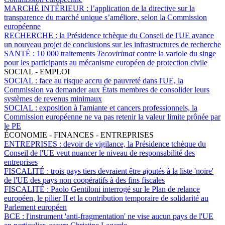
MARCHÉ INTÉRIEUR :
l’application de la directive sur la
transparence du marché unique s’améliore, selon la Commission
européenne
RECHERCHE :
la Présidence tchèque du Conseil de l'UE avance
un nouveau projet de conclusions sur les infrastructures de recherche
SANTÉ :
10 000 traitements
Tecovirimat
contre la variole du singe
pour les participants au mécanisme européen de protection civile
SOCIAL - EMPLOI
SOCIAL :
face au risque accru de pauvreté dans l'UE, la
Commission va demander aux États membres de consolider leurs
systèmes de revenus minimaux
SOCIAL :
exposition à l'amiante et cancers professionnels, la
Commission européenne ne va pas retenir la valeur limite prônée par
le PE
ÉCONOMIE - FINANCES - ENTREPRISES
ENTREPRISES :
devoir de vigilance, la Présidence tchèque du
Conseil de l'UE veut nuancer le niveau de responsabilité des
entreprises
FISCALITÉ :
trois pays tiers devraient être ajoutés à la liste 'noire'
de l'UE des pays non coopératifs à des fins fiscales
FISCALITÉ :
Paolo Gentiloni interrogé sur le Plan de relance
européen, le pilier II et la contribution temporaire de solidarité au
Parlement européen
BCE :
l'instrument 'anti-fragmentation' ne vise aucun pays de l'UE