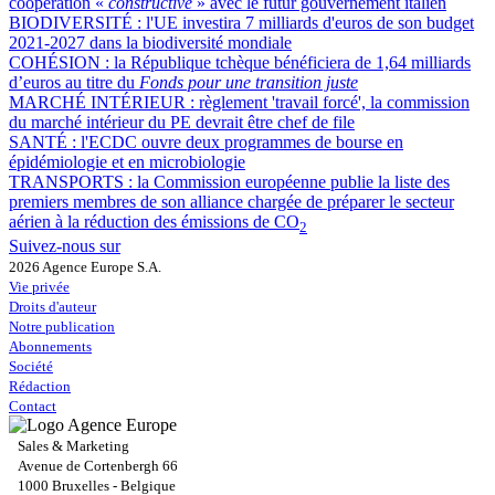
coopération «
constructive
» avec le futur gouvernement italien
BIODIVERSITÉ :
l'UE investira 7 milliards d'euros de son budget
2021-2027 dans la biodiversité mondiale
COHÉSION :
la République tchèque bénéficiera de 1,64 milliards
d’euros au titre du
Fonds pour une transition juste
MARCHÉ INTÉRIEUR :
règlement 'travail forcé', la commission
du marché intérieur du PE devrait être chef de file
SANTÉ :
l'ECDC ouvre deux programmes de bourse en
épidémiologie et en microbiologie
TRANSPORTS :
la Commission européenne publie la liste des
premiers membres de son alliance chargée de préparer le secteur
aérien à la réduction des émissions de CO
2
Suivez-nous sur
2026 Agence Europe S.A.
Vie privée
Droits d'auteur
Notre publication
Abonnements
Société
Rédaction
Contact
Sales & Marketing
Avenue de Cortenbergh 66
1000 Bruxelles - Belgique