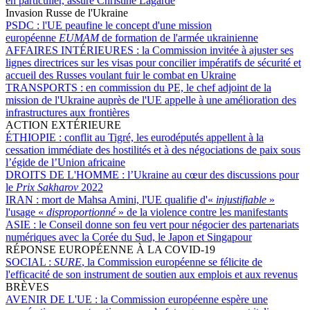
en particulier, assure Christine Lagarde
Invasion Russe de l'Ukraine
PSDC :
l'UE peaufine le concept d'une mission
européenne
EUMAM
de formation de l'armée ukrainienne
AFFAIRES INTÉRIEURES :
la Commission invitée à ajuster ses
lignes directrices sur les visas pour concilier impératifs de sécurité et
accueil des Russes voulant fuir le combat en Ukraine
TRANSPORTS :
en commission du PE, le chef adjoint de la
mission de l'Ukraine auprès de l'UE appelle à une amélioration des
infrastructures aux frontières
ACTION EXTÉRIEURE
ÉTHIOPIE :
conflit au Tigré, les eurodéputés appellent à la
cessation immédiate des hostilités et à des négociations de paix sous
l’égide de l’Union africaine
DROITS DE L'HOMME :
l’Ukraine au cœur des discussions pour
le
Prix Sakharov
2022
IRAN :
mort de Mahsa Amini, l'UE qualifie d'«
injustifiable
»
l'usage «
disproportionné
» de la violence contre les manifestants
ASIE :
le Conseil donne son feu vert pour négocier des partenariats
numériques avec la Corée du Sud, le Japon et Singapour
RÉPONSE EUROPÉENNE À LA COVID-19
SOCIAL :
SURE
, la Commission européenne se félicite de
l'efficacité de son instrument de soutien aux emplois et aux revenus
BRÈVES
AVENIR DE L'UE :
la Commission européenne espère une