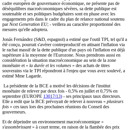
cadre européen de gouvernance économique, ne présente pas de
déséquilibres macroéconomiques sévères, sa dette publique est
soutenable et ses politiques budgétaires sont en phase avec les
engagements pris dans le cadre du plan de relance national soutenu
par
Next Generation EU
; - veillera au caractère proportionné des
mesures qu'elle adoptera.
Jonás Fernández (S&D, espagnol) a estimé que l'outil TPI, tel qu'il a
été conçu, pourrait s'avérer contreproductif en attisant l'inflation via
le rachat massif de la dette publique d'un pays où l'inflation est déjà
supérieure à la moyenne de l'Eurozone. Nous prendrons aussi en
considération la situation macroéconomique au sein de la zone
monétaire et «
la durée et les volumes
» des achats de titres
souverains via le TPI répondront à l'enjeu que vous avez soulevé, a
estimé Mme Lagarde.
La présidente de la BCE a motivé les décisions de l'institut
monétaire de relever par deux fois - 0,5% en juillet et 0,75% en
septembre (EUROPE
13017/13
) - ses principaux taux directeurs.
Elle a redit que la BCE prévoyait de relever à nouveau «
plusieurs
fois
» ces taux lors des prochaines réunions du Conseil des
gouverneurs.
Et de dépeindre un environnement macroéconomique «
s'assombrissant
» à court terme, en raison de la flambée des prix