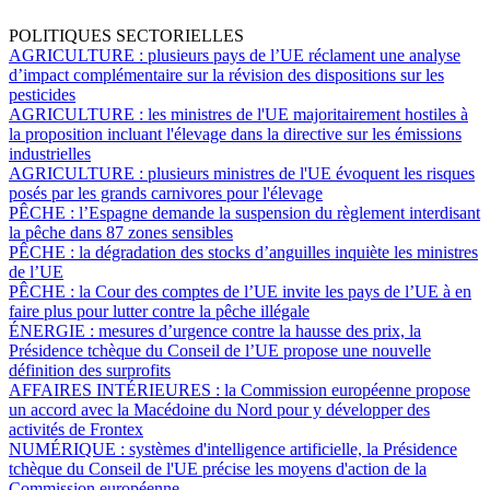
POLITIQUES SECTORIELLES
AGRICULTURE :
plusieurs pays de l’UE réclament une analyse
d’impact complémentaire sur la révision des dispositions sur les
pesticides
AGRICULTURE :
les ministres de l'UE majoritairement hostiles à
la proposition incluant l'élevage dans la directive sur les émissions
industrielles
AGRICULTURE :
plusieurs ministres de l'UE évoquent les risques
posés par les grands carnivores pour l'élevage
PÊCHE :
l’Espagne demande la suspension du règlement interdisant
la pêche dans 87 zones sensibles
PÊCHE :
la dégradation des stocks d’anguilles inquiète les ministres
de l’UE
PÊCHE :
la Cour des comptes de l’UE invite les pays de l’UE à en
faire plus pour lutter contre la pêche illégale
ÉNERGIE :
mesures d’urgence contre la hausse des prix, la
Présidence tchèque du Conseil de l’UE propose une nouvelle
définition des surprofits
AFFAIRES INTÉRIEURES :
la Commission européenne propose
un accord avec la Macédoine du Nord pour y développer des
activités de Frontex
NUMÉRIQUE :
systèmes d'intelligence artificielle, la Présidence
tchèque du Conseil de l'UE précise les moyens d'action de la
Commission européenne