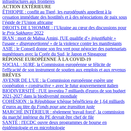
infrastructures aux frontières
ACTION EXTÉRIEURE
ÉTHIOPIE :
conflit au Tigré, les eurodéputés appellent à la
cessation immédiate des hostilités et à des négociations de paix sous
l’égide de l’Union africaine
DROITS DE L'HOMME :
l’Ukraine au cœur des discussions pour
le
Prix Sakharov
2022
IRAN :
mort de Mahsa Amini, l'UE qualifie d'«
injustifiable
»
l'usage «
disproportionné
» de la violence contre les manifestants
ASIE :
le Conseil donne son feu vert pour négocier des partenariats
numériques avec la Corée du Sud, le Japon et Singapour
RÉPONSE EUROPÉENNE À LA COVID-19
SOCIAL :
SURE
, la Commission européenne se félicite de
l'efficacité de son instrument de soutien aux emplois et aux revenus
BRÈVES
AVENIR DE L'UE :
la Commission européenne espère une
coopération «
constructive
» avec le futur gouvernement italien
BIODIVERSITÉ :
l'UE investira 7 milliards d'euros de son budget
2021-2027 dans la biodiversité mondiale
COHÉSION :
la République tchèque bénéficiera de 1,64 milliards
d’euros au titre du
Fonds pour une transition juste
MARCHÉ INTÉRIEUR :
règlement 'travail forcé', la commission
du marché intérieur du PE devrait être chef de file
SANTÉ :
l'ECDC ouvre deux programmes de bourse en
épidémiologie et en microbiologie