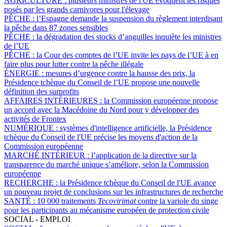
AGRICULTURE :
plusieurs ministres de l'UE évoquent les risques
posés par les grands carnivores pour l'élevage
PÊCHE :
l’Espagne demande la suspension du règlement interdisant
la pêche dans 87 zones sensibles
PÊCHE :
la dégradation des stocks d’anguilles inquiète les ministres
de l’UE
PÊCHE :
la Cour des comptes de l’UE invite les pays de l’UE à en
faire plus pour lutter contre la pêche illégale
ÉNERGIE :
mesures d’urgence contre la hausse des prix, la
Présidence tchèque du Conseil de l’UE propose une nouvelle
définition des surprofits
AFFAIRES INTÉRIEURES :
la Commission européenne propose
un accord avec la Macédoine du Nord pour y développer des
activités de Frontex
NUMÉRIQUE :
systèmes d'intelligence artificielle, la Présidence
tchèque du Conseil de l'UE précise les moyens d'action de la
Commission européenne
MARCHÉ INTÉRIEUR :
l’application de la directive sur la
transparence du marché unique s’améliore, selon la Commission
européenne
RECHERCHE :
la Présidence tchèque du Conseil de l'UE avance
un nouveau projet de conclusions sur les infrastructures de recherche
SANTÉ :
10 000 traitements
Tecovirimat
contre la variole du singe
pour les participants au mécanisme européen de protection civile
SOCIAL - EMPLOI