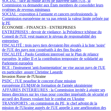
SOCIAL :
face au risque accru de pauvreté dans l'UE, la
Commission va demander aux États membres de consolider leurs
systèmes de revenus minimaux
SOCIAL :
exposition à l'amiante et cancers professionnels, la
Commission européenne ne va pas retenir la valeur limite prônée par
le PE
ÉCONOMIE - FINANCES - ENTREPRISES
ENTREPRISES :
devoir de vigilance, la Présidence tchèque du
Conseil de l'UE veut nuancer le niveau de responsabilité des
entreprises
FISCALITÉ :
trois pays tiers devraient être ajoutés à la liste 'noire'
de l'UE des pays non coopératifs à des fins fiscales
FISCALITÉ :
Paolo Gentiloni interrogé sur le Plan de relance
européen, le pilier II et la contribution temporaire de solidarité au
Parlement européen
BCE :
l'instrument 'anti-fragmentation' ne vise aucun pays de l'UE
en particulier, assure Christine Lagarde
Invasion Russe de l'Ukraine
PSDC :
l'UE peaufine le concept d'une mission
européenne
EUMAM
de formation de l'armée ukrainienne
AFFAIRES INTÉRIEURES :
la Commission invitée à ajuster ses
lignes directrices sur les visas pour concilier impératifs de sécurité et
accueil des Russes voulant fuir le combat en Ukraine
TRANSPORTS :
en commission du PE, le chef adjoint de la
mission de l'Ukraine auprès de l'UE appelle à une amélioration des