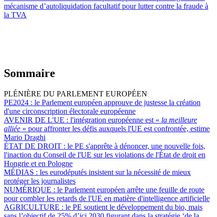
mécanisme d’autoliquidation facultatif pour lutter contre la fraude à
la TVA
Sommaire
PLÉNIÈRE DU PARLEMENT EUROPÉEN
PE2024 :
le Parlement européen approuve de justesse la création
d'une circonscription électorale européenne
AVENIR DE L'UE :
l'intégration européenne est «
la meilleure
alliée
» pour affronter les défis auxquels l'UE est confrontée, estime
Mario Draghi
ÉTAT DE DROIT :
le PE s'apprête à dénoncer, une nouvelle fois,
l'inaction du Conseil de l'UE sur les violations de l'État de droit en
Hongrie et en Pologne
MÉDIAS :
les eurodéputés insistent sur la nécessité de mieux
protéger les journalistes
NUMÉRIQUE :
le Parlement européen arrête une feuille de route
pour combler les retards de l'UE en matière d'intelligence artificielle
AGRICULTURE :
le PE soutient le développement du bio, mais
sans l’objectif de 25% d’ici 2030 figurant dans la stratégie ‘de la