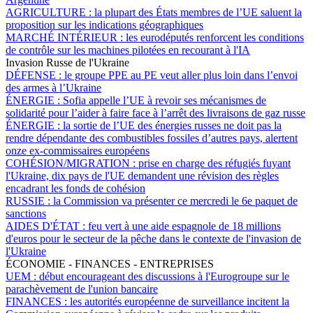
AGRICULTURE :
la plupart des États membres de l’UE saluent la
proposition sur les indications géographiques
MARCHÉ INTÉRIEUR :
les eurodéputés renforcent les conditions
de contrôle sur les machines pilotées en recourant à l'IA
Invasion Russe de l'Ukraine
DÉFENSE :
le groupe PPE au PE veut aller plus loin dans l’envoi
des armes à l’Ukraine
ÉNERGIE :
Sofia appelle l’UE à revoir ses mécanismes de
solidarité pour l’aider à faire face à l’arrêt des livraisons de gaz russe
ÉNERGIE :
la sortie de l’UE des énergies russes ne doit pas la
rendre dépendante des combustibles fossiles d’autres pays, alertent
onze ex-commissaires européens
COHÉSION/MIGRATION :
prise en charge des réfugiés fuyant
l'Ukraine, dix pays de l'UE demandent une révision des règles
encadrant les fonds de cohésion
RUSSIE :
la Commission va présenter ce mercredi le 6e paquet de
sanctions
AIDES D'ÉTAT :
feu vert à une aide espagnole de 18 millions
d'euros pour le secteur de la pêche dans le contexte de l'invasion de
l'Ukraine
ÉCONOMIE - FINANCES - ENTREPRISES
UEM :
début encourageant des discussions à l'Eurogroupe sur le
parachèvement de l'union bancaire
FINANCES :
les autorités européenne de surveillance incitent la