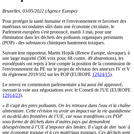
Bruxelles, 03/05/2022 (Agence Europe)
Pour protéger la santé humaine et l'environnement et favoriser des
matériaux secondaires sûrs dans une économie circulaire, le
Parlement européen s'est prononcé, mardi 3 mai, pour une
élimination dans les déchets des polluants organiques persistants
(POP) - des substances chimiques hautement toxiques.
Suivant leur rapporteur, Martin Hojsík (
Renew Europe
, slovaque), à
une large majorité (506 voix pour, 68 contre, 49 abstentions), les
eurodéputés ont repris à leur compte la position de la commission de
l'environnement du PE sur le projet de révision des annexes IV et V
du règlement 2019/102 sur les POP (EUROPE
12924/15
).
Le renvoi en commission parlementaire a lui aussi été approuvé,
ouvrant la voie aux négociations avec le Conseil de l'UE (EUROPE
12914/23
).
« Il s'agit des pires polluants. On les retrouve dans l'eau et la chaîne
alimentaire. Cette révision va avoir un impact sur la vie quotidienne
et au-delà des frontières de l’UE, car nous transférons ces POP
sous forme de déchets dans d’autres pays qui demandent
désespérément à l’UE d’imposer des limites. Il s’agit de dire 'non' à
une économie toxique et à ces matériaux toxiques. Ces déchets sont