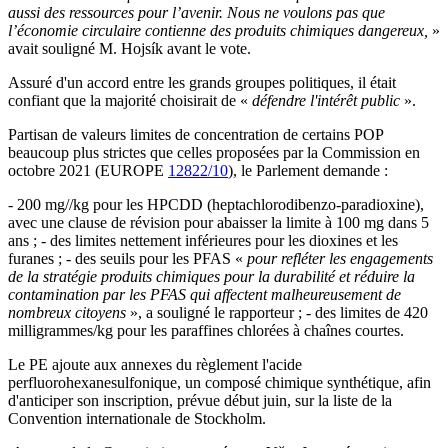
aussi des ressources pour l’avenir. Nous ne voulons pas que
l’économie circulaire contienne des produits chimiques dangereux,
»
avait souligné M. Hojsík avant le vote.
Assuré d'un accord entre les grands groupes politiques, il était
confiant que la majorité choisirait de «
défendre l'intérêt public
».
Partisan de valeurs limites de concentration de certains POP
beaucoup plus strictes que celles proposées par la Commission en
octobre 2021 (EUROPE
12822/10
), le Parlement demande :
- 200 mg//kg pour les HPCDD (heptachlorodibenzo-paradioxine),
avec une clause de révision pour abaisser la limite à 100 mg dans 5
ans ; - des limites nettement inférieures pour les dioxines et les
furanes ; - des seuils pour les PFAS «
pour refléter les engagements
de la stratégie produits chimiques pour la durabilité et réduire la
contamination par les PFAS qui affectent malheureusement de
nombreux citoyens
», a souligné le rapporteur ; - des limites de 420
milligrammes/kg pour les paraffines chlorées à chaînes courtes.
Le PE ajoute aux annexes du règlement l'acide
perfluorohexanesulfonique, un composé chimique synthétique, afin
d'anticiper son inscription, prévue début juin, sur la liste de la
Convention internationale de Stockholm.