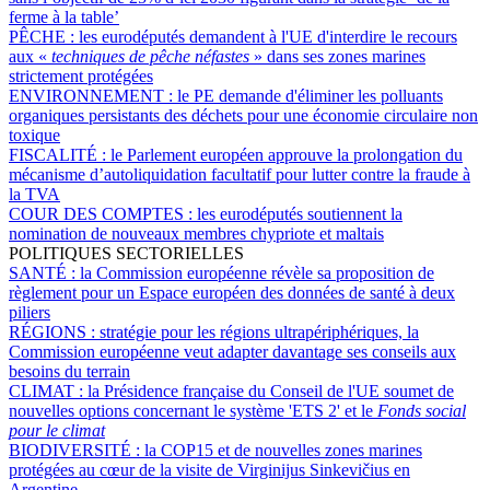
ferme à la table’
PÊCHE :
les eurodéputés demandent à l'UE d'interdire le recours
aux «
techniques de pêche néfastes
» dans ses zones marines
strictement protégées
ENVIRONNEMENT :
le PE demande d'éliminer les polluants
organiques persistants des déchets pour une économie circulaire non
toxique
FISCALITÉ :
le Parlement européen approuve la prolongation du
mécanisme d’autoliquidation facultatif pour lutter contre la fraude à
la TVA
COUR DES COMPTES :
les eurodéputés soutiennent la
nomination de nouveaux membres chypriote et maltais
POLITIQUES SECTORIELLES
SANTÉ :
la Commission européenne révèle sa proposition de
règlement pour un Espace européen des données de santé à deux
piliers
RÉGIONS :
stratégie pour les régions ultrapériphériques, la
Commission européenne veut adapter davantage ses conseils aux
besoins du terrain
CLIMAT :
la Présidence française du Conseil de l'UE soumet de
nouvelles options concernant le système 'ETS 2' et le
Fonds social
pour le climat
BIODIVERSITÉ :
la COP15 et de nouvelles zones marines
protégées au cœur de la visite de Virginijus Sinkevičius en
Argentine