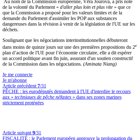
Au nom de la Commission européenne, Věra Jourová, a pris note
de la volonté du Parlement «
d'aller plus loin et plus vite
» que ce
que la Commission a proposé pour les valeurs limites et de la
demande du Parlement d'assimiler les POP aux substances
dangereuses dans la révision à venir de la législation de l'UE sur les
déchets.
Soulignant que les négociations interinstitutionnelles débuteront
e
dans moins de quinze jours sur une des premières propositions du 2
plan d’action de l'UE pour l’économie circulaire, elle a dit espérer
un accord politique avant fin juin, assurant d'un soutien constructif
de la Commission dans les négociations.
(Aminata Niang)
Je me connecte
Je m'abonne
Article précédent
7
/31
PÊCHE :
les eurodéputés demandent à l'UE d'interdire le recours
aux «
techniques de pêche néfastes
» dans ses zones marines
strictement protégées
Article suivant
9
/31
FISCALITÉ :
le Parlement européen approuve la prolongation du