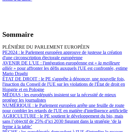
Sommaire
PLÉNIÈRE DU PARLEMENT EUROPÉEN
PE2024 :
le Parlement européen approuve de justesse la création
d'une circonscription électorale européenne
AVENIR DE L'UE :
l'intégration européenne est «
la meilleure
alliée
» pour affronter les défis auxquels l'UE est confrontée, estime
Mario Draghi
ÉTAT DE DROIT :
le PE s'apprête à dénoncer, une nouvelle fois,
l'inaction du Conseil de l'UE sur les violations de l'État de droit en
Hongrie et en Pologne
MÉDIAS :
les eurodéputés insistent sur la nécessité de mieux
protéger les journalistes
NUMÉRIQUE :
le Parlement européen arrête une feuille de route
pour combler les retards de l'UE en matière d'intelligence artificielle
AGRICULTURE :
le PE soutient le développement du bio, mais
sans l’objectif de 25% d’ici 2030 figurant dans la stratégie ‘de la
ferme à la table’
PÊCHE :
les eurodéputés demandent à l'UE d'interdire le recours