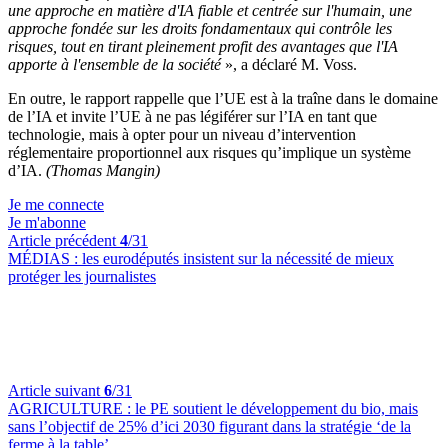
une approche en matière d'IA fiable et centrée sur l'humain, une
approche fondée sur les droits fondamentaux qui contrôle les
risques, tout en tirant pleinement profit des avantages que l'IA
apporte à l'ensemble de la société
», a déclaré M. Voss.
En outre, le rapport rappelle que l’UE est à la traîne dans le domaine
de l’IA et invite l’UE à ne pas légiférer sur l’IA en tant que
technologie, mais à opter pour un niveau d’intervention
réglementaire proportionnel aux risques qu’implique un système
d’IA.
(Thomas Mangin)
Je me connecte
Je m'abonne
Article précédent
4
/31
MÉDIAS :
les eurodéputés insistent sur la nécessité de mieux
protéger les journalistes
Article suivant
6
/31
AGRICULTURE :
le PE soutient le développement du bio, mais
sans l’objectif de 25% d’ici 2030 figurant dans la stratégie ‘de la
ferme à la table’