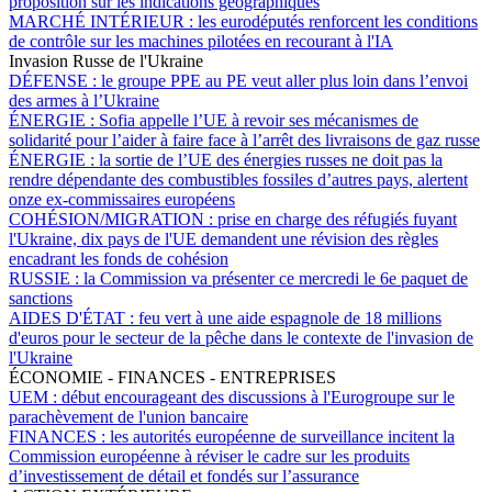
proposition sur les indications géographiques
MARCHÉ INTÉRIEUR :
les eurodéputés renforcent les conditions
de contrôle sur les machines pilotées en recourant à l'IA
Invasion Russe de l'Ukraine
DÉFENSE :
le groupe PPE au PE veut aller plus loin dans l’envoi
des armes à l’Ukraine
ÉNERGIE :
Sofia appelle l’UE à revoir ses mécanismes de
solidarité pour l’aider à faire face à l’arrêt des livraisons de gaz russe
ÉNERGIE :
la sortie de l’UE des énergies russes ne doit pas la
rendre dépendante des combustibles fossiles d’autres pays, alertent
onze ex-commissaires européens
COHÉSION/MIGRATION :
prise en charge des réfugiés fuyant
l'Ukraine, dix pays de l'UE demandent une révision des règles
encadrant les fonds de cohésion
RUSSIE :
la Commission va présenter ce mercredi le 6e paquet de
sanctions
AIDES D'ÉTAT :
feu vert à une aide espagnole de 18 millions
d'euros pour le secteur de la pêche dans le contexte de l'invasion de
l'Ukraine
ÉCONOMIE - FINANCES - ENTREPRISES
UEM :
début encourageant des discussions à l'Eurogroupe sur le
parachèvement de l'union bancaire
FINANCES :
les autorités européenne de surveillance incitent la
Commission européenne à réviser le cadre sur les produits
d’investissement de détail et fondés sur l’assurance