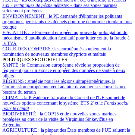
aux «
techniques de pêche néfastes
» dans ses zones marines
strictement protégées
ENVIRONNEMENT :
le PE demande d'éliminer les polluants
organiques persistants des déchets pour une économie circulaire non
toxique
FISCALITÉ :
le Parlement européen approuve la prolongation du
mécanisme d’autoliquidation facultatif pour lutter contre la fraude à
la TVA
COUR DES COMPTES :
les eurodéputés soutiennent la
nomination de nouveaux membres chypriote et maltais
POLITIQUES SECTORIELLES
SANTÉ :
la Commission européenne révèle sa proposition de
règlement pour un Espace européen des données de santé à deux
piliers
RÉGIONS :
stratégie pour les régions ultrapériphériques, la
Commission européenne veut adapter davantage ses conseils aux
besoins du terrain
CLIMAT :
la Présidence française du Conseil de l'UE soumet de
nouvelles options concernant le système 'ETS 2' et le
Fonds social
pour le climat
BIODIVERSITÉ :
la COP15 et de nouvelles zones marines
protégées au cœur de la visite de Virginijus Sinkevičius en
Argentine
AGRICULTURE :
la plupart des États membres de l’UE saluent la