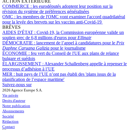
ACTION EXTÉRIEURE
COMMERCE :
les eurodéputés adoptent leur position sur la
révision du système de préférences généralisées
OMC :
les membres de l'OMC vont examiner l'accord quadrilatéral
pour la levée des brevets sur les vaccins anti-Covid-19
BRÈVES
AIDES D'ÉTAT :
Covid-19, la Commission européenne valide un
soutien grec de 6,8 millions d'euros pour
Ellinair
DÉMOCRATIE :
lancement de l’appel à candidatures pour le
Prix
Daphne Caruana Galizia
pour le journalisme
ÉCONOMIE :
feu vert du Conseil de l'UE aux plans de relance
bulgare et suédois
ÉLARGISSEMENT :
Alexander Schallenberg appelle à repenser le
processus d’adhésion à l’UE
MER :
huit pays de l’UE n’ont pas établi des 'plans issus de la
planification de l’espace maritime'
Suivez-nous sur
2026 Agence Europe S.A.
Vie privée
Droits d'auteur
Notre publication
Abonnements
Société
Rédaction
Contact