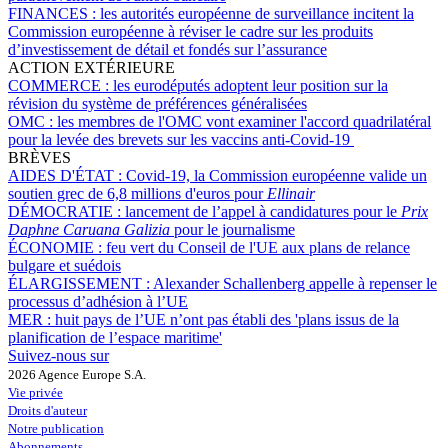
FINANCES :
les autorités européenne de surveillance incitent la
Commission européenne à réviser le cadre sur les produits
d’investissement de détail et fondés sur l’assurance
ACTION EXTÉRIEURE
COMMERCE :
les eurodéputés adoptent leur position sur la
révision du système de préférences généralisées
OMC :
les membres de l'OMC vont examiner l'accord quadrilatéral
pour la levée des brevets sur les vaccins anti-Covid-19
BRÈVES
AIDES D'ÉTAT :
Covid-19, la Commission européenne valide un
soutien grec de 6,8 millions d'euros pour
Ellinair
DÉMOCRATIE :
lancement de l’appel à candidatures pour le
Prix
Daphne Caruana Galizia
pour le journalisme
ÉCONOMIE :
feu vert du Conseil de l'UE aux plans de relance
bulgare et suédois
ÉLARGISSEMENT :
Alexander Schallenberg appelle à repenser le
processus d’adhésion à l’UE
MER :
huit pays de l’UE n’ont pas établi des 'plans issus de la
planification de l’espace maritime'
Suivez-nous sur
2026 Agence Europe S.A.
Vie privée
Droits d'auteur
Notre publication
Abonnements