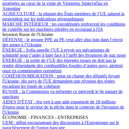
protégées au cœur de la visite de Virginijus Sinkevičius en
Argentine
AGRICULTURE :
la plupart des États membres de l’UE saluent la
proposition sur les indications géographiques
MARCHÉ INTÉRIEUR :
les eurodéputés renforcent les conditions
de contrôle sur les machines pilotées en recourant à l'IA
Invasion Russe de l'Ukraine
DÉFENSE :
le groupe PPE au PE veut aller plus loin dans l’envoi
des armes à l’Ukraine
ÉNERGIE :
Sofia appelle l’UE à revoir ses mécanismes de
solidarité pour l’aider à faire face à l’arrêt des livraisons de gaz russe
ÉNERGIE :
la sortie de l’UE des énergies russes ne doit pas la
rendre dépendante des combustibles fossiles d’autres pays, alertent
onze ex-commissaires européens
COHÉSION/MIGRATION :
prise en charge des réfugiés fuyant
l'Ukraine, dix pays de l'UE demandent une révision des règles
encadrant les fonds de cohésion
RUSSIE :
la Commission va présenter ce mercredi le 6e paquet de
sanctions
AIDES D'ÉTAT :
feu vert à une aide espagnole de 18 millions
d'euros pour le secteur de la pêche dans le contexte de l'invasion de
l'Ukraine
ÉCONOMIE - FINANCES - ENTREPRISES
UEM :
début encourageant des discussions à l'Eurogroupe sur le
parachèvement de l'union bancaire