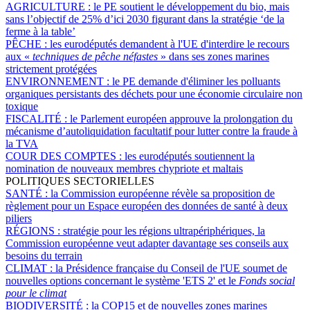
AGRICULTURE :
le PE soutient le développement du bio, mais
sans l’objectif de 25% d’ici 2030 figurant dans la stratégie ‘de la
ferme à la table’
PÊCHE :
les eurodéputés demandent à l'UE d'interdire le recours
aux «
techniques de pêche néfastes
» dans ses zones marines
strictement protégées
ENVIRONNEMENT :
le PE demande d'éliminer les polluants
organiques persistants des déchets pour une économie circulaire non
toxique
FISCALITÉ :
le Parlement européen approuve la prolongation du
mécanisme d’autoliquidation facultatif pour lutter contre la fraude à
la TVA
COUR DES COMPTES :
les eurodéputés soutiennent la
nomination de nouveaux membres chypriote et maltais
POLITIQUES SECTORIELLES
SANTÉ :
la Commission européenne révèle sa proposition de
règlement pour un Espace européen des données de santé à deux
piliers
RÉGIONS :
stratégie pour les régions ultrapériphériques, la
Commission européenne veut adapter davantage ses conseils aux
besoins du terrain
CLIMAT :
la Présidence française du Conseil de l'UE soumet de
nouvelles options concernant le système 'ETS 2' et le
Fonds social
pour le climat
BIODIVERSITÉ :
la COP15 et de nouvelles zones marines