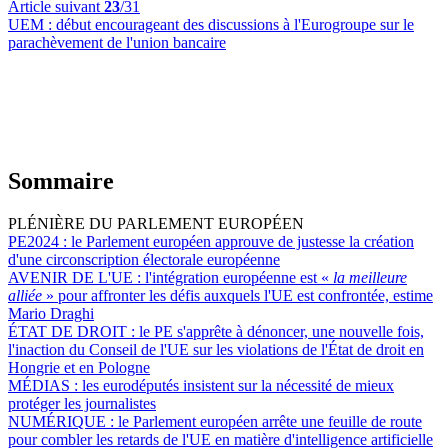
Article suivant
23
/31
UEM :
début encourageant des discussions à l'Eurogroupe sur le
parachèvement de l'union bancaire
Sommaire
PLÉNIÈRE DU PARLEMENT EUROPÉEN
PE2024 :
le Parlement européen approuve de justesse la création
d'une circonscription électorale européenne
AVENIR DE L'UE :
l'intégration européenne est «
la meilleure
alliée
» pour affronter les défis auxquels l'UE est confrontée, estime
Mario Draghi
ÉTAT DE DROIT :
le PE s'apprête à dénoncer, une nouvelle fois,
l'inaction du Conseil de l'UE sur les violations de l'État de droit en
Hongrie et en Pologne
MÉDIAS :
les eurodéputés insistent sur la nécessité de mieux
protéger les journalistes
NUMÉRIQUE :
le Parlement européen arrête une feuille de route
pour combler les retards de l'UE en matière d'intelligence artificielle