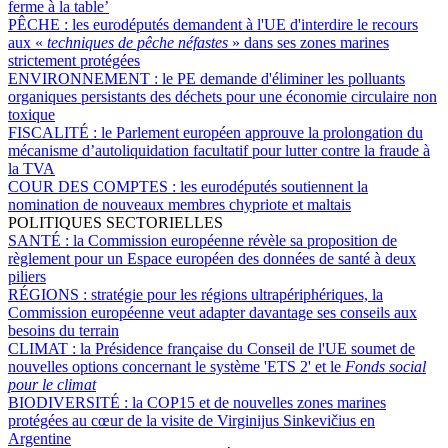
ferme à la table’
PÊCHE :
les eurodéputés demandent à l'UE d'interdire le recours
aux «
techniques de pêche néfastes
» dans ses zones marines
strictement protégées
ENVIRONNEMENT :
le PE demande d'éliminer les polluants
organiques persistants des déchets pour une économie circulaire non
toxique
FISCALITÉ :
le Parlement européen approuve la prolongation du
mécanisme d’autoliquidation facultatif pour lutter contre la fraude à
la TVA
COUR DES COMPTES :
les eurodéputés soutiennent la
nomination de nouveaux membres chypriote et maltais
POLITIQUES SECTORIELLES
SANTÉ :
la Commission européenne révèle sa proposition de
règlement pour un Espace européen des données de santé à deux
piliers
RÉGIONS :
stratégie pour les régions ultrapériphériques, la
Commission européenne veut adapter davantage ses conseils aux
besoins du terrain
CLIMAT :
la Présidence française du Conseil de l'UE soumet de
nouvelles options concernant le système 'ETS 2' et le
Fonds social
pour le climat
BIODIVERSITÉ :
la COP15 et de nouvelles zones marines
protégées au cœur de la visite de Virginijus Sinkevičius en
Argentine