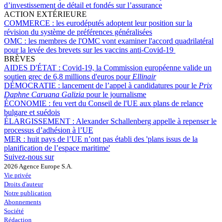
d’investissement de détail et fondés sur l’assurance
ACTION EXTÉRIEURE
COMMERCE :
les eurodéputés adoptent leur position sur la
révision du système de préférences généralisées
OMC :
les membres de l'OMC vont examiner l'accord quadrilatéral
pour la levée des brevets sur les vaccins anti-Covid-19
BRÈVES
AIDES D'ÉTAT :
Covid-19, la Commission européenne valide un
soutien grec de 6,8 millions d'euros pour
Ellinair
DÉMOCRATIE :
lancement de l’appel à candidatures pour le
Prix
Daphne Caruana Galizia
pour le journalisme
ÉCONOMIE :
feu vert du Conseil de l'UE aux plans de relance
bulgare et suédois
ÉLARGISSEMENT :
Alexander Schallenberg appelle à repenser le
processus d’adhésion à l’UE
MER :
huit pays de l’UE n’ont pas établi des 'plans issus de la
planification de l’espace maritime'
Suivez-nous sur
2026 Agence Europe S.A.
Vie privée
Droits d'auteur
Notre publication
Abonnements
Société
Rédaction