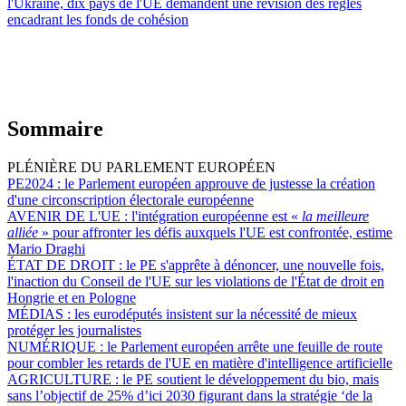
l'Ukraine, dix pays de l'UE demandent une révision des règles
encadrant les fonds de cohésion
Sommaire
PLÉNIÈRE DU PARLEMENT EUROPÉEN
PE2024 :
le Parlement européen approuve de justesse la création
d'une circonscription électorale européenne
AVENIR DE L'UE :
l'intégration européenne est «
la meilleure
alliée
» pour affronter les défis auxquels l'UE est confrontée, estime
Mario Draghi
ÉTAT DE DROIT :
le PE s'apprête à dénoncer, une nouvelle fois,
l'inaction du Conseil de l'UE sur les violations de l'État de droit en
Hongrie et en Pologne
MÉDIAS :
les eurodéputés insistent sur la nécessité de mieux
protéger les journalistes
NUMÉRIQUE :
le Parlement européen arrête une feuille de route
pour combler les retards de l'UE en matière d'intelligence artificielle
AGRICULTURE :
le PE soutient le développement du bio, mais
sans l’objectif de 25% d’ici 2030 figurant dans la stratégie ‘de la