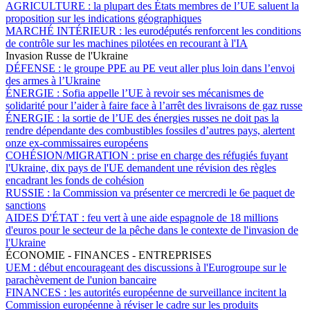
AGRICULTURE :
la plupart des États membres de l’UE saluent la
proposition sur les indications géographiques
MARCHÉ INTÉRIEUR :
les eurodéputés renforcent les conditions
de contrôle sur les machines pilotées en recourant à l'IA
Invasion Russe de l'Ukraine
DÉFENSE :
le groupe PPE au PE veut aller plus loin dans l’envoi
des armes à l’Ukraine
ÉNERGIE :
Sofia appelle l’UE à revoir ses mécanismes de
solidarité pour l’aider à faire face à l’arrêt des livraisons de gaz russe
ÉNERGIE :
la sortie de l’UE des énergies russes ne doit pas la
rendre dépendante des combustibles fossiles d’autres pays, alertent
onze ex-commissaires européens
COHÉSION/MIGRATION :
prise en charge des réfugiés fuyant
l'Ukraine, dix pays de l'UE demandent une révision des règles
encadrant les fonds de cohésion
RUSSIE :
la Commission va présenter ce mercredi le 6e paquet de
sanctions
AIDES D'ÉTAT :
feu vert à une aide espagnole de 18 millions
d'euros pour le secteur de la pêche dans le contexte de l'invasion de
l'Ukraine
ÉCONOMIE - FINANCES - ENTREPRISES
UEM :
début encourageant des discussions à l'Eurogroupe sur le
parachèvement de l'union bancaire
FINANCES :
les autorités européenne de surveillance incitent la
Commission européenne à réviser le cadre sur les produits