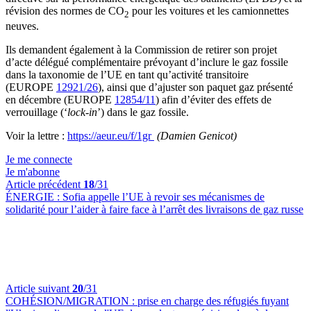
révision des normes de CO
pour les voitures et les camionnettes
2
neuves.
Ils demandent également à la Commission de retirer son projet
d’acte délégué complémentaire prévoyant d’inclure le gaz fossile
dans la taxonomie de l’UE en tant qu’activité transitoire
(EUROPE
12921/26
), ainsi que d’ajuster son paquet gaz présenté
en décembre (EUROPE
12854/11
) afin d’éviter des effets de
verrouillage (‘
lock-in
’) dans le gaz fossile.
Voir la lettre :
https://aeur.eu/f/1gr
(Damien Genicot)
Je me connecte
Je m'abonne
Article précédent
18
/31
ÉNERGIE :
Sofia appelle l’UE à revoir ses mécanismes de
solidarité pour l’aider à faire face à l’arrêt des livraisons de gaz russe
Article suivant
20
/31
COHÉSION/MIGRATION :
prise en charge des réfugiés fuyant