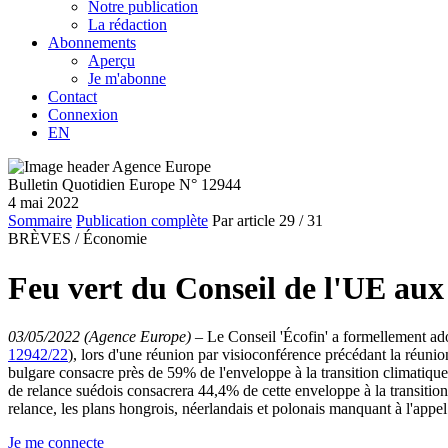
Notre publication
La rédaction
Abonnements
Aperçu
Je m'abonne
Contact
Connexion
EN
Bulletin Quotidien Europe N° 12944
4 mai 2022
Sommaire
Publication complète
Par article
29
/ 31
BRÈVES /
Économie
Feu vert du Conseil de l'UE aux 
03/05/2022 (Agence Europe)
–
Le Conseil 'Écofin' a formellement ado
12942/22
), lors d'une réunion par visioconférence précédant la réuni
bulgare consacre près de 59% de l'enveloppe à la transition climati
de relance suédois consacrera 44,4% de cette enveloppe à la transit
relance, les plans hongrois, néerlandais et polonais manquant à l'appe
Je me connecte