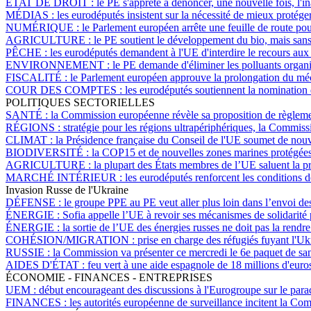
ÉTAT DE DROIT :
le PE s'apprête à dénoncer, une nouvelle fois, l'i
MÉDIAS :
les eurodéputés insistent sur la nécessité de mieux protéger
NUMÉRIQUE :
le Parlement européen arrête une feuille de route pour
AGRICULTURE :
le PE soutient le développement du bio, mais sans l
PÊCHE :
les eurodéputés demandent à l'UE d'interdire le recours aux
ENVIRONNEMENT :
le PE demande d'éliminer les polluants organ
FISCALITÉ :
le Parlement européen approuve la prolongation du méca
COUR DES COMPTES :
les eurodéputés soutiennent la nomination
POLITIQUES SECTORIELLES
SANTÉ :
la Commission européenne révèle sa proposition de règleme
RÉGIONS :
stratégie pour les régions ultrapériphériques, la Commis
CLIMAT :
la Présidence française du Conseil de l'UE soumet de nouv
BIODIVERSITÉ :
la COP15 et de nouvelles zones marines protégées 
AGRICULTURE :
la plupart des États membres de l’UE saluent la p
MARCHÉ INTÉRIEUR :
les eurodéputés renforcent les conditions d
Invasion Russe de l'Ukraine
DÉFENSE :
le groupe PPE au PE veut aller plus loin dans l’envoi de
ÉNERGIE :
Sofia appelle l’UE à revoir ses mécanismes de solidarité po
ÉNERGIE :
la sortie de l’UE des énergies russes ne doit pas la rend
COHÉSION/MIGRATION :
prise en charge des réfugiés fuyant l'U
RUSSIE :
la Commission va présenter ce mercredi le 6e paquet de sa
AIDES D'ÉTAT :
feu vert à une aide espagnole de 18 millions d'euros
ÉCONOMIE - FINANCES - ENTREPRISES
UEM :
début encourageant des discussions à l'Eurogroupe sur le par
FINANCES :
les autorités européenne de surveillance incitent la Com