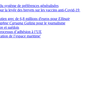
n du système de préférences généralisées
r la levée des brevets sur les vaccins anti-Covid-19
ien grec de 6,8 millions d'euros pour
Ellinair
aphne Caruana Galizia
pour le journalisme
re et suédois
processus d’adhésion à l’UE
cation de l’espace maritime'