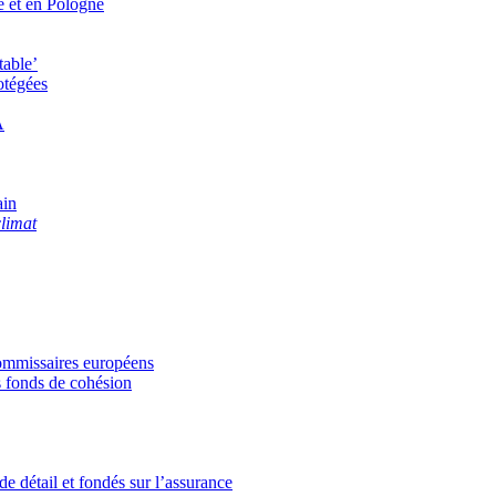
ie et en Pologne
table’
otégées
A
ain
climat
-commissaires européens
s fonds de cohésion
de détail et fondés sur l’assurance