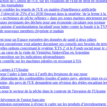
naction du Conseil de l'UE sur les violations de l'État de droit en Hongr
 les journalistes
 combler les retards de l'UE en matière d'intelligence artificielle
’objectif de 25% d’ici 2030 figurant dans la stratégie ‘de la ferme à la 
 «
techniques de pêche néfastes
» dans ses zones marines strictement pr
iques persistants des déchets pour une économie circulaire non toxique
nisme d’autoliquidation facultatif pour lutter contre la fraude à la TV
 de nouveaux membres chypriote et maltais
nt pour un Espace européen des données de santé à deux piliers
sion européenne veut adapter davantage ses conseils aux besoins du terr
elles options concernant le système 'ETS 2' et le
Fonds social pour le 
au cœur de la visite de Virginijus Sinkevičius en Argentine
roposition sur les indications géographiques
e contrôle sur les machines pilotées en recourant à l'IA
s armes à l’Ukraine
ur l’aider à faire face à l’arrêt des livraisons de gaz russe
re dépendante des combustibles fossiles d’autres pays, alertent onze ex
kraine, dix pays de l'UE demandent une révision des règles encadrant le
nctions
 pour le secteur de la pêche dans le contexte de l'invasion de l'Ukraine
achèvement de l'union bancaire
mission européenne à réviser le cadre sur les produits d’investissement 