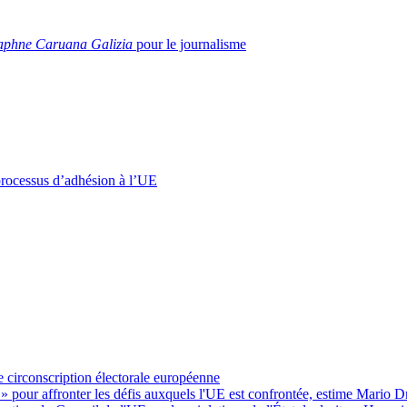
aphne Caruana Galizia
pour le journalisme
processus d’adhésion à l’UE
e circonscription électorale européenne
e
» pour affronter les défis auxquels l'UE est confrontée, estime Mario D