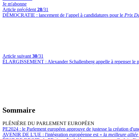
Je m'abonne
Article précédent
28
/31
DÉMOCRATIE :
lancement de l’appel à candidatures pour le
Prix D
Article suivant
30
/31
ÉLARGISSEMENT :
Alexander Schallenberg appelle à repenser le 
Sommaire
PLÉNIÈRE DU PARLEMENT EUROPÉEN
PE2024 :
le Parlement européen approuve de justesse la création d'un
AVENIR DE L'UE :
l'intégration européenne est «
la meilleure allié