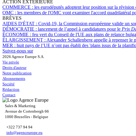
ACTION EXTÉRIEURE
COMMERCE :
les eurodéputés adoptent leur position sur la révisio
OMC :
les membres de l'OMC vont examiner l'accord quadrilatéral pou
BRÈVES
AIDES D'ÉTAT :
Covid-19, la Commission européenne valide un sout
DÉMOCRATIE :
lancement de l’appel à candidatures pour le
Prix D
ÉCONOMIE :
feu vert du Conseil de l'UE aux plans de relance bulga
ÉLARGISSEMENT :
Alexander Schallenberg appelle à repenser le 
MER :
huit pays de l’UE n’ont pas établi des 'plans issus de la planifi
Suivez-nous sur
2026 Agence Europe S.A.
Vie privée
Droits d'auteur
Notre publication
Abonnements
Société
Rédaction
Contact
Sales & Marketing
Avenue de Cortenbergh 66
1000 Bruxelles - Belgique
+322 737 94 94
info@agenceurope.eu