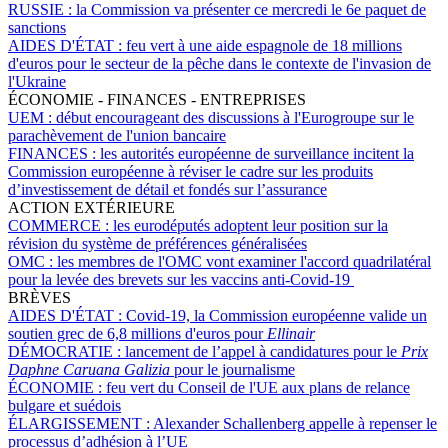
RUSSIE :
la Commission va présenter ce mercredi le 6e paquet de
sanctions
AIDES D'ÉTAT :
feu vert à une aide espagnole de 18 millions
d'euros pour le secteur de la pêche dans le contexte de l'invasion de
l'Ukraine
ÉCONOMIE - FINANCES - ENTREPRISES
UEM :
début encourageant des discussions à l'Eurogroupe sur le
parachèvement de l'union bancaire
FINANCES :
les autorités européenne de surveillance incitent la
Commission européenne à réviser le cadre sur les produits
d’investissement de détail et fondés sur l’assurance
ACTION EXTÉRIEURE
COMMERCE :
les eurodéputés adoptent leur position sur la
révision du système de préférences généralisées
OMC :
les membres de l'OMC vont examiner l'accord quadrilatéral
pour la levée des brevets sur les vaccins anti-Covid-19
BRÈVES
AIDES D'ÉTAT :
Covid-19, la Commission européenne valide un
soutien grec de 6,8 millions d'euros pour
Ellinair
DÉMOCRATIE :
lancement de l’appel à candidatures pour le
Prix
Daphne Caruana Galizia
pour le journalisme
ÉCONOMIE :
feu vert du Conseil de l'UE aux plans de relance
bulgare et suédois
ÉLARGISSEMENT :
Alexander Schallenberg appelle à repenser le
processus d’adhésion à l’UE