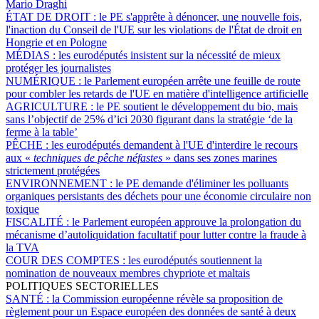
Mario Draghi
ÉTAT DE DROIT :
le PE s'apprête à dénoncer, une nouvelle fois,
l'inaction du Conseil de l'UE sur les violations de l'État de droit en
Hongrie et en Pologne
MÉDIAS :
les eurodéputés insistent sur la nécessité de mieux
protéger les journalistes
NUMÉRIQUE :
le Parlement européen arrête une feuille de route
pour combler les retards de l'UE en matière d'intelligence artificielle
AGRICULTURE :
le PE soutient le développement du bio, mais
sans l’objectif de 25% d’ici 2030 figurant dans la stratégie ‘de la
ferme à la table’
PÊCHE :
les eurodéputés demandent à l'UE d'interdire le recours
aux «
techniques de pêche néfastes
» dans ses zones marines
strictement protégées
ENVIRONNEMENT :
le PE demande d'éliminer les polluants
organiques persistants des déchets pour une économie circulaire non
toxique
FISCALITÉ :
le Parlement européen approuve la prolongation du
mécanisme d’autoliquidation facultatif pour lutter contre la fraude à
la TVA
COUR DES COMPTES :
les eurodéputés soutiennent la
nomination de nouveaux membres chypriote et maltais
POLITIQUES SECTORIELLES
SANTÉ :
la Commission européenne révèle sa proposition de
règlement pour un Espace européen des données de santé à deux