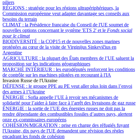
piliers
RÉGIONS :
stratégie pour les régions ultrapériphériques, la
Commission européenne veut adapter davantage ses conseils aux
besoins du terrain
CLIMAT :
la Présidence française du Conseil de l'UE soumet de
nouvelles options concernant le système 'ETS 2' et le
Fonds social
pour le climat
BIODIVERSITÉ :
la COP15 et de nouvelles zones marines
protégées au cœur de la visite de Virginijus Sinkevičius en
Argentine
AGRICULTURE :
la plupart des États membres de l’UE saluent la
proposition sur les indications géographiques
MARCHÉ INTÉRIEUR :
les eurodéputés renforcent les conditions
de contrôle sur les machines pilotées en recourant à l'IA
Invasion Russe de l'Ukraine
DÉFENSE :
le groupe PPE au PE veut aller plus loin dans l’envoi
des armes à l’Ukraine
ÉNERGIE :
Sofia appelle l’UE à revoir ses mécanismes de
solidarité pour l’aider à faire face à l’arrêt des livraisons de gaz russe
ÉNERGIE :
la sortie de l’UE des énergies russes ne doit pas la
rendre dépendante des combustibles fossiles d’autres pays, alertent
onze ex-commissaires européens
COHÉSION/MIGRATION :
prise en charge des réfugiés fuyant
l'Ukraine, dix pays de l'UE demandent une révision des règles
encadrant les fonds de cohésion