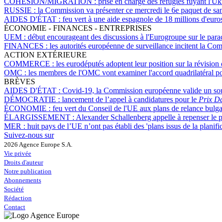
COHÉSION/MIGRATION :
prise en charge des réfugiés fuyant l'U
RUSSIE :
la Commission va présenter ce mercredi le 6e paquet de sa
AIDES D'ÉTAT :
feu vert à une aide espagnole de 18 millions d'euros
ÉCONOMIE - FINANCES - ENTREPRISES
UEM :
début encourageant des discussions à l'Eurogroupe sur le par
FINANCES :
les autorités européenne de surveillance incitent la Com
ACTION EXTÉRIEURE
COMMERCE :
les eurodéputés adoptent leur position sur la révisio
OMC :
les membres de l'OMC vont examiner l'accord quadrilatéral pou
BRÈVES
AIDES D'ÉTAT :
Covid-19, la Commission européenne valide un sout
DÉMOCRATIE :
lancement de l’appel à candidatures pour le
Prix D
ÉCONOMIE :
feu vert du Conseil de l'UE aux plans de relance bulga
ÉLARGISSEMENT :
Alexander Schallenberg appelle à repenser le 
MER :
huit pays de l’UE n’ont pas établi des 'plans issus de la planifi
Suivez-nous sur
2026 Agence Europe S.A.
Vie privée
Droits d'auteur
Notre publication
Abonnements
Société
Rédaction
Contact