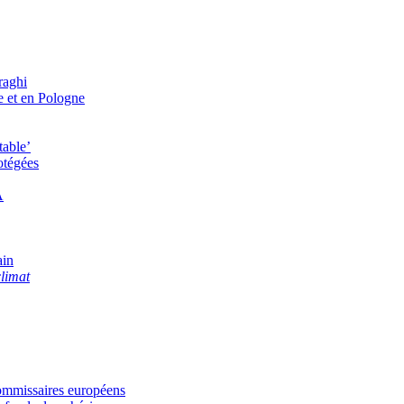
raghi
ie et en Pologne
table’
otégées
A
ain
climat
-commissaires européens