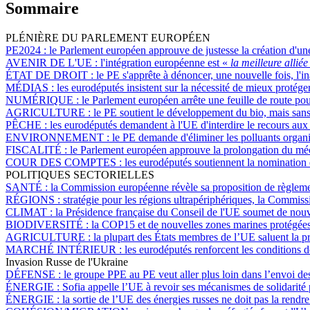
Sommaire
PLÉNIÈRE DU PARLEMENT EUROPÉEN
PE2024 :
le Parlement européen approuve de justesse la création d'un
AVENIR DE L'UE :
l'intégration européenne est «
la meilleure allié
ÉTAT DE DROIT :
le PE s'apprête à dénoncer, une nouvelle fois, l'i
MÉDIAS :
les eurodéputés insistent sur la nécessité de mieux protéger
NUMÉRIQUE :
le Parlement européen arrête une feuille de route pour
AGRICULTURE :
le PE soutient le développement du bio, mais sans l
PÊCHE :
les eurodéputés demandent à l'UE d'interdire le recours aux
ENVIRONNEMENT :
le PE demande d'éliminer les polluants organ
FISCALITÉ :
le Parlement européen approuve la prolongation du méca
COUR DES COMPTES :
les eurodéputés soutiennent la nomination
POLITIQUES SECTORIELLES
SANTÉ :
la Commission européenne révèle sa proposition de règleme
RÉGIONS :
stratégie pour les régions ultrapériphériques, la Commis
CLIMAT :
la Présidence française du Conseil de l'UE soumet de nouv
BIODIVERSITÉ :
la COP15 et de nouvelles zones marines protégées 
AGRICULTURE :
la plupart des États membres de l’UE saluent la p
MARCHÉ INTÉRIEUR :
les eurodéputés renforcent les conditions d
Invasion Russe de l'Ukraine
DÉFENSE :
le groupe PPE au PE veut aller plus loin dans l’envoi de
ÉNERGIE :
Sofia appelle l’UE à revoir ses mécanismes de solidarité po
ÉNERGIE :
la sortie de l’UE des énergies russes ne doit pas la rend