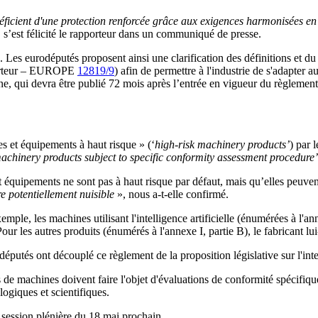
éficient d'une protection renforcée grâce aux exigences harmonisées en 
, s’est félicité le rapporteur dans un communiqué de presse.
Les eurodéputés proposent ainsi une clarification des définitions et d
pporteur – EUROPE
12819/9
) afin de permettre à l'industrie de s'adapter
 qui devra être publié 72 mois après l’entrée en vigueur du règlemen
s et équipements à haut risque » (‘
high-risk machinery products’
) par 
machinery products subject to specific conformity assessment procedure’
 équipements ne sont pas à haut risque par défaut, mais qu’elles peuvent 
e potentiellement nuisible
», nous a-t-elle confirmé.
mple, les machines utilisant l'intelligence artificielle (énumérées à l'a
 Pour les autres produits (énumérés à l'annexe I, partie B), le fabricant l
putés ont découplé ce règlement de la proposition législative sur l'intell
s de machines doivent faire l'objet d'évaluations de conformité spécifiq
ogiques et scientifiques.
session plénière du 18 mai prochain.