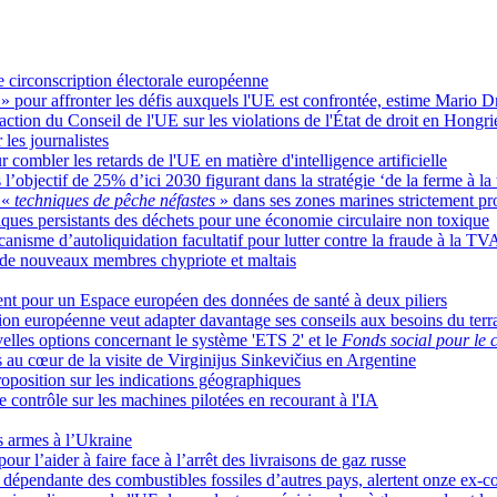
e circonscription électorale européenne
e
» pour affronter les défis auxquels l'UE est confrontée, estime Mario D
naction du Conseil de l'UE sur les violations de l'État de droit en Hongr
 les journalistes
 combler les retards de l'UE en matière d'intelligence artificielle
’objectif de 25% d’ici 2030 figurant dans la stratégie ‘de la ferme à la 
 «
techniques de pêche néfastes
» dans ses zones marines strictement pr
iques persistants des déchets pour une économie circulaire non toxique
nisme d’autoliquidation facultatif pour lutter contre la fraude à la TV
 de nouveaux membres chypriote et maltais
nt pour un Espace européen des données de santé à deux piliers
sion européenne veut adapter davantage ses conseils aux besoins du terr
elles options concernant le système 'ETS 2' et le
Fonds social pour le 
au cœur de la visite de Virginijus Sinkevičius en Argentine
roposition sur les indications géographiques
e contrôle sur les machines pilotées en recourant à l'IA
s armes à l’Ukraine
ur l’aider à faire face à l’arrêt des livraisons de gaz russe
re dépendante des combustibles fossiles d’autres pays, alertent onze ex