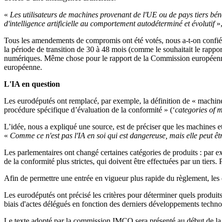
«
Les utilisateurs de machines provenant de l'UE ou de pays tiers bén
d'intelligence artificielle au comportement autodéterminé et évolutif
»
Tous les amendements de compromis ont été votés, nous a-t-on confié. 
la période de transition de 30 à 48 mois (comme le souhaitait le ra
numériques. Même chose pour le rapport de la Commission européenne,
européenne.
L'IA en question
Les eurodéputés ont remplacé, par exemple, la définition de « machine
procédure spécifique d’évaluation de la conformité » (‘
categories of 
L’idée, nous a expliqué une source, est de préciser que les machines et
«
Comme ce n'est pas l'IA en soi qui est dangereuse, mais elle peut êtr
Les parlementaires ont changé certaines catégories de produits : par exe
de la conformité plus strictes, qui doivent être effectuées par un tiers.
Afin de permettre une entrée en vigueur plus rapide du règlement, les dé
Les eurodéputés ont précisé les critères pour déterminer quels produit
biais d'actes délégués en fonction des derniers développements technol
Le texte adopté par la commission IMCO sera présenté au début de la 