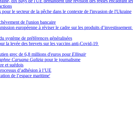
kraine, dix pays de l'UE demandent une révision des règles encadrant le
nctions
 pour le secteur de la pêche dans le contexte de l'invasion de l'Ukraine
achèvement de l'union bancaire
mission européenne à réviser le cadre sur les produits d’investissement 
n du système de préférences généralisées
r la levée des brevets sur les vaccins anti-Covid-19
ien grec de 6,8 millions d'euros pour
Ellinair
aphne Caruana Galizia
pour le journalisme
re et suédois
processus d’adhésion à l’UE
cation de l’espace maritime'