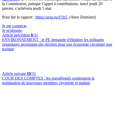
la Commission, puisque l’appel à contributions, lancé jeudi 20
janvier, s’achèvera jeudi 5 mai.
Pour lire le rapport :
https://aeur.eu/f/1h5
(Anne Damiani)
Je me connecte
Je m'abonne
Article précédent
8
/31
ENVIRONNEMENT :
le PE demande d'éliminer les polluants
organiques persistants des déchets pour une économie circulaire non
toxique
Article suivant
10
/31
COUR DES COMPTES :
les eurodéputés soutiennent la
nomination de nouveaux membres chypriote et maltais