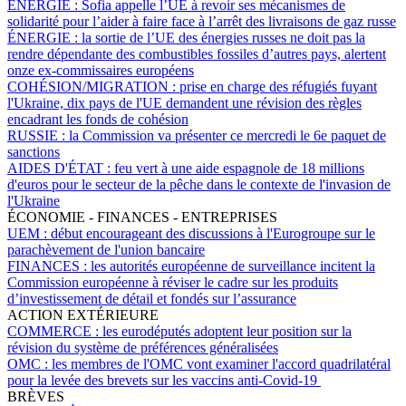
ÉNERGIE :
Sofia appelle l’UE à revoir ses mécanismes de
solidarité pour l’aider à faire face à l’arrêt des livraisons de gaz russe
ÉNERGIE :
la sortie de l’UE des énergies russes ne doit pas la
rendre dépendante des combustibles fossiles d’autres pays, alertent
onze ex-commissaires européens
COHÉSION/MIGRATION :
prise en charge des réfugiés fuyant
l'Ukraine, dix pays de l'UE demandent une révision des règles
encadrant les fonds de cohésion
RUSSIE :
la Commission va présenter ce mercredi le 6e paquet de
sanctions
AIDES D'ÉTAT :
feu vert à une aide espagnole de 18 millions
d'euros pour le secteur de la pêche dans le contexte de l'invasion de
l'Ukraine
ÉCONOMIE - FINANCES - ENTREPRISES
UEM :
début encourageant des discussions à l'Eurogroupe sur le
parachèvement de l'union bancaire
FINANCES :
les autorités européenne de surveillance incitent la
Commission européenne à réviser le cadre sur les produits
d’investissement de détail et fondés sur l’assurance
ACTION EXTÉRIEURE
COMMERCE :
les eurodéputés adoptent leur position sur la
révision du système de préférences généralisées
OMC :
les membres de l'OMC vont examiner l'accord quadrilatéral
pour la levée des brevets sur les vaccins anti-Covid-19
BRÈVES