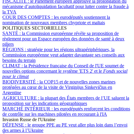
FISCALITÉ :
le Parlement européen approuve la prolongation du
mécanisme d’autoliquidation facultatif pour lutter contre la fraude à
la TVA
COUR DES COMPTES :
les eurodéputés soutiennent la
nomination de nouveaux membres chypriote et maltais
POLITIQUES SECTORIELLES
SANTÉ :
la Commission européenne révèle sa proposition de
règlement pour un Espace européen des données de santé à deux
piliers
RÉGIONS :
stratégie pour les régions ultrapériphériques, la
Commission européenne veut adapter davantage ses conseils aux
besoins du terrain
CLIMAT :
la Présidence française du Conseil de l'UE soumet de
nouvelles options concernant le système 'ETS 2' et le
Fonds social
pour le climat
BIODIVERSITÉ :
la COP15 et de nouvelles zones marines
protégées au cœur de la visite de Virginijus Sinkevičius en
Argentine
AGRICULTURE :
la plupart des États membres de l’UE saluent la
proposition sur les indications géographiques
MARCHÉ INTÉRIEUR :
les eurodéputés renforcent les conditions
de contrôle sur les machines pilotées en recourant à l'IA
Invasion Russe de l'Ukraine
DÉFENSE :
le groupe PPE au PE veut aller plus loin dans l’envoi
des armes à l’Ukraine