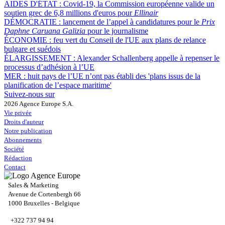
AIDES D'ÉTAT :
Covid-19, la Commission européenne valide un
soutien grec de 6,8 millions d'euros pour
Ellinair
DÉMOCRATIE :
lancement de l’appel à candidatures pour le
Prix
Daphne Caruana Galizia
pour le journalisme
ÉCONOMIE :
feu vert du Conseil de l'UE aux plans de relance
bulgare et suédois
ÉLARGISSEMENT :
Alexander Schallenberg appelle à repenser le
processus d’adhésion à l’UE
MER :
huit pays de l’UE n’ont pas établi des 'plans issus de la
planification de l’espace maritime'
Suivez-nous sur
2026 Agence Europe S.A.
Vie privée
Droits d'auteur
Notre publication
Abonnements
Société
Rédaction
Contact
Sales & Marketing
Avenue de Cortenbergh 66
1000 Bruxelles - Belgique
+322 737 94 94