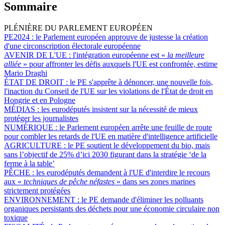
Sommaire
PLÉNIÈRE DU PARLEMENT EUROPÉEN
PE2024 :
le Parlement européen approuve de justesse la création
d'une circonscription électorale européenne
AVENIR DE L'UE :
l'intégration européenne est «
la meilleure
alliée
» pour affronter les défis auxquels l'UE est confrontée, estime
Mario Draghi
ÉTAT DE DROIT :
le PE s'apprête à dénoncer, une nouvelle fois,
l'inaction du Conseil de l'UE sur les violations de l'État de droit en
Hongrie et en Pologne
MÉDIAS :
les eurodéputés insistent sur la nécessité de mieux
protéger les journalistes
NUMÉRIQUE :
le Parlement européen arrête une feuille de route
pour combler les retards de l'UE en matière d'intelligence artificielle
AGRICULTURE :
le PE soutient le développement du bio, mais
sans l’objectif de 25% d’ici 2030 figurant dans la stratégie ‘de la
ferme à la table’
PÊCHE :
les eurodéputés demandent à l'UE d'interdire le recours
aux «
techniques de pêche néfastes
» dans ses zones marines
strictement protégées
ENVIRONNEMENT :
le PE demande d'éliminer les polluants
organiques persistants des déchets pour une économie circulaire non
toxique