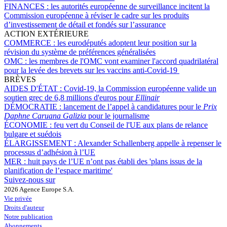
FINANCES :
les autorités européenne de surveillance incitent la
Commission européenne à réviser le cadre sur les produits
d’investissement de détail et fondés sur l’assurance
ACTION EXTÉRIEURE
COMMERCE :
les eurodéputés adoptent leur position sur la
révision du système de préférences généralisées
OMC :
les membres de l'OMC vont examiner l'accord quadrilatéral
pour la levée des brevets sur les vaccins anti-Covid-19
BRÈVES
AIDES D'ÉTAT :
Covid-19, la Commission européenne valide un
soutien grec de 6,8 millions d'euros pour
Ellinair
DÉMOCRATIE :
lancement de l’appel à candidatures pour le
Prix
Daphne Caruana Galizia
pour le journalisme
ÉCONOMIE :
feu vert du Conseil de l'UE aux plans de relance
bulgare et suédois
ÉLARGISSEMENT :
Alexander Schallenberg appelle à repenser le
processus d’adhésion à l’UE
MER :
huit pays de l’UE n’ont pas établi des 'plans issus de la
planification de l’espace maritime'
Suivez-nous sur
2026 Agence Europe S.A.
Vie privée
Droits d'auteur
Notre publication
Abonnements