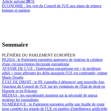
Article suivant
29
/31
ÉCONOMIE :
feu vert du Conseil de l'UE aux plans de relance
bulgare et suédois
Sommaire
PLÉNIÈRE DU PARLEMENT EUROPÉEN
PE2024 :
le Parlement européen approuve de justesse la création
d'une circonscription électorale européenne
AVENIR DE L'UE :
l'intégration européenne est «
la meilleure
alliée
» pour affronter les défis auxquels l'UE est confrontée, estime
Mario Draghi
ÉTAT DE DROIT :
le PE s'apprête à dénoncer, une nouvelle fois,
l'inaction du Conseil de l'UE sur les violations de l'État de droit en
Hongrie et en Pologne
MÉDIAS :
les eurodéputés insistent sur la nécessité de mieux
protéger les journalistes
NUMÉRIQUE :
le Parlement européen arrête une feuille de route
pour combler les retards de l'UE en matière d'intelligence artificielle