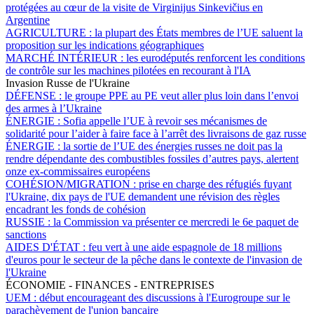
protégées au cœur de la visite de Virginijus Sinkevičius en
Argentine
AGRICULTURE :
la plupart des États membres de l’UE saluent la
proposition sur les indications géographiques
MARCHÉ INTÉRIEUR :
les eurodéputés renforcent les conditions
de contrôle sur les machines pilotées en recourant à l'IA
Invasion Russe de l'Ukraine
DÉFENSE :
le groupe PPE au PE veut aller plus loin dans l’envoi
des armes à l’Ukraine
ÉNERGIE :
Sofia appelle l’UE à revoir ses mécanismes de
solidarité pour l’aider à faire face à l’arrêt des livraisons de gaz russe
ÉNERGIE :
la sortie de l’UE des énergies russes ne doit pas la
rendre dépendante des combustibles fossiles d’autres pays, alertent
onze ex-commissaires européens
COHÉSION/MIGRATION :
prise en charge des réfugiés fuyant
l'Ukraine, dix pays de l'UE demandent une révision des règles
encadrant les fonds de cohésion
RUSSIE :
la Commission va présenter ce mercredi le 6e paquet de
sanctions
AIDES D'ÉTAT :
feu vert à une aide espagnole de 18 millions
d'euros pour le secteur de la pêche dans le contexte de l'invasion de
l'Ukraine
ÉCONOMIE - FINANCES - ENTREPRISES
UEM :
début encourageant des discussions à l'Eurogroupe sur le
parachèvement de l'union bancaire