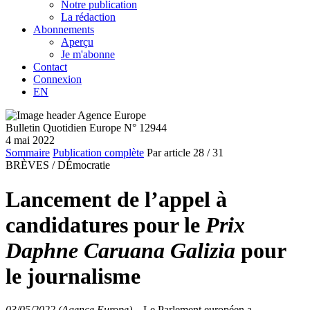
Notre publication
La rédaction
Abonnements
Aperçu
Je m'abonne
Contact
Connexion
EN
Bulletin Quotidien Europe N° 12944
4 mai 2022
Sommaire
Publication complète
Par article
28
/ 31
BRÈVES /
DÉmocratie
Lancement de l’appel à
candidatures pour le
Prix
Daphne Caruana Galizia
pour
le journalisme
03/05/2022 (Agence Europe)
–
Le Parlement européen a