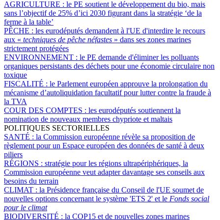
AGRICULTURE :
le PE soutient le développement du bio, mais
sans l’objectif de 25% d’ici 2030 figurant dans la stratégie ‘de la
ferme à la table’
PÊCHE :
les eurodéputés demandent à l'UE d'interdire le recours
aux «
techniques de pêche néfastes
» dans ses zones marines
strictement protégées
ENVIRONNEMENT :
le PE demande d'éliminer les polluants
organiques persistants des déchets pour une économie circulaire non
toxique
FISCALITÉ :
le Parlement européen approuve la prolongation du
mécanisme d’autoliquidation facultatif pour lutter contre la fraude à
la TVA
COUR DES COMPTES :
les eurodéputés soutiennent la
nomination de nouveaux membres chypriote et maltais
POLITIQUES SECTORIELLES
SANTÉ :
la Commission européenne révèle sa proposition de
règlement pour un Espace européen des données de santé à deux
piliers
RÉGIONS :
stratégie pour les régions ultrapériphériques, la
Commission européenne veut adapter davantage ses conseils aux
besoins du terrain
CLIMAT :
la Présidence française du Conseil de l'UE soumet de
nouvelles options concernant le système 'ETS 2' et le
Fonds social
pour le climat
BIODIVERSITÉ :
la COP15 et de nouvelles zones marines