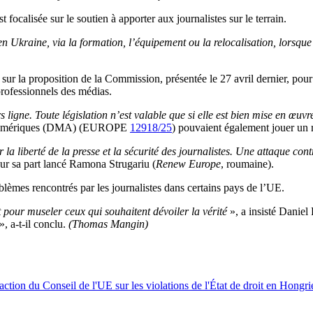
focalisée sur le soutien à apporter aux journalistes sur le terrain.
en Ukraine, via la formation, l’équipement ou la relocalisation, lorsque
r sur la proposition de la Commission, présentée le 27 avril dernier, pour 
 professionnels des médias.
ligne. Toute législation n’est valable que si elle est bien mise en œuv
 numériques (DMA) (EUROPE
12918/25
) pouvaient également jouer un 
a liberté de la presse et la sécurité des journalistes. Une attaque cont
our sa part lancé Ramona Strugariu (
Renew Europe
, roumaine).
blèmes rencontrés par les journalistes dans certains pays de l’UE.
t pour museler ceux qui souhaitent dévoiler la vérité
», a insisté Danie
», a-t-il conclu.
(Thomas Mangin)
naction du Conseil de l'UE sur les violations de l'État de droit en Hongr