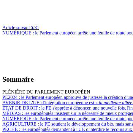
Article suivant
5
/31
NUMÉRIQUE :
le Parlement européen arrête une feuille de route pour
Sommaire
PLÉNIÈRE DU PARLEMENT EUROPÉEN
PE2024 :
le Parlement européen approuve de justesse la création d'un
AVENIR DE L'UE :
l'intégration européenne est «
la meilleure allié
ÉTAT DE DROIT :
le PE s'apprête à dénoncer, une nouvelle fois, l'i
MÉDIAS :
les eurodéputés insistent sur la nécessité de mieux protéger
NUMÉRIQUE :
le Parlement européen arrête une feuille de route pour
AGRICULTURE :
le PE soutient le développement du bio, mais sans l
PÊCHE :
les eurodéputés demandent à l'UE d'interdire le recours aux