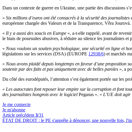
Dans un contexte de guerre en Ukraine, une partie des discussions s’est 
«
Six millions d’euros ont été consacrés à la sécurité des journalistes 
européenne chargée des Valeurs et de la Transparence, Věra Jourová.
«
Il y a aussi des soucis en Europe
», a-t-elle rappelé, avant de reveni
le biais de poursuites abusives, à réduire au silence les journalistes et
«
Nous voulons un soutien psychologique, une sécurité en ligne et hors 
législations sur les services (DSA) (EUROPE
12938/6
) et marchés
«
Nous avons plaidé depuis longtemps en faveur d’une proposition sur l
soutenir par des faits et pas uniquement avec de belles paroles
», a p
Du côté des eurodéputés, l’attention s’est également portée sur les pro
«
Les autocrates font reposer leur empire sur la corruption et font tou
des journalistes hongrois avec le logiciel
Pegasus ». «
L’UE doit agir
Je me connecte
Je m'abonne
Article précédent
3
/31
ÉTAT DE DROIT :
le PE s'apprête à dénoncer, une nouvelle fois, l'i