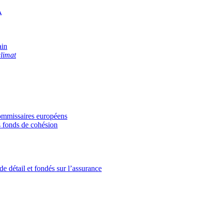
A
ain
climat
-commissaires européens
s fonds de cohésion
de détail et fondés sur l’assurance