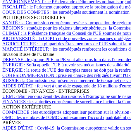
ENVIRONNEMENT :
le PE demande d'éliminer les polluants organ
FISCALITÉ :
le Parlement européen approuve la prolongation du méca
COUR DES COMPTES :
les eurodéputés soutiennent la nomination
POLITIQUES SECTORIELLES
SANTÉ :
la Commission européenne révèle sa proposition de règleme
RÉGIONS :
stratégie pour les régions ultrapériphériques, la Commis
CLIMAT :
la Présidence française du Conseil de l'UE soumet de nouv
BIODIVERSITÉ :
la COP15 et de nouvelles zones marines protégées 
AGRICULTURE :
la plupart des États membres de l’UE saluent la p
MARCHÉ INTÉRIEUR :
les eurodéputés renforcent les conditions d
Invasion Russe de l'Ukraine
DÉFENSE :
le groupe PPE au PE veut aller plus loin dans l’envoi de
ÉNERGIE :
Sofia appelle l’UE à revoir ses mécanismes de solidarité po
ÉNERGIE :
la sortie de l’UE des énergies russes ne doit pas la rend
COHÉSION/MIGRATION :
prise en charge des réfugiés fuyant l'U
RUSSIE :
la Commission va présenter ce mercredi le 6e paquet de sa
AIDES D'ÉTAT :
feu vert à une aide espagnole de 18 millions d'euros
ÉCONOMIE - FINANCES - ENTREPRISES
UEM :
début encourageant des discussions à l'Eurogroupe sur le par
FINANCES :
les autorités européenne de surveillance incitent la Com
ACTION EXTÉRIEURE
COMMERCE :
les eurodéputés adoptent leur position sur la révisio
OMC :
les membres de l'OMC vont examiner l'accord quadrilatéral pou
BRÈVES
AIDES D'ÉTAT :
Covid-19, la Commission européenne valide un sout