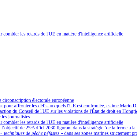
 combler les retards de l'UE en matière d'intelligence artificielle
e circonscription électorale européenne
e
» pour affronter les défis auxquels l'UE est confrontée, estime Mario D
naction du Conseil de l'UE sur les violations de l'État de droit en Hongr
 les journalistes
 combler les retards de l'UE en matière d'intelligence artificielle
’objectif de 25% d’ici 2030 figurant dans la stratégie ‘de la ferme à la 
 «
techniques de pêche néfastes
» dans ses zones marines strictement pr