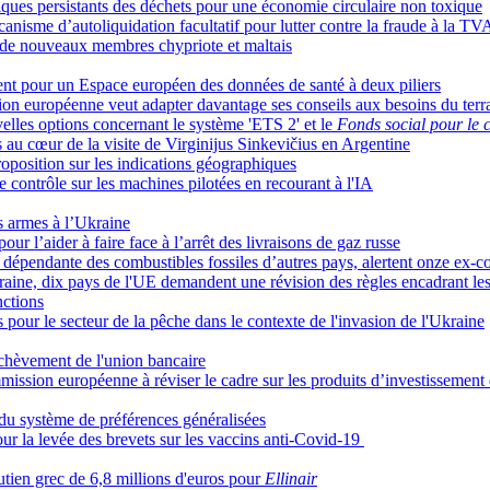
iques persistants des déchets pour une économie circulaire non toxique
nisme d’autoliquidation facultatif pour lutter contre la fraude à la TV
 de nouveaux membres chypriote et maltais
nt pour un Espace européen des données de santé à deux piliers
sion européenne veut adapter davantage ses conseils aux besoins du terr
elles options concernant le système 'ETS 2' et le
Fonds social pour le 
au cœur de la visite de Virginijus Sinkevičius en Argentine
roposition sur les indications géographiques
e contrôle sur les machines pilotées en recourant à l'IA
s armes à l’Ukraine
ur l’aider à faire face à l’arrêt des livraisons de gaz russe
re dépendante des combustibles fossiles d’autres pays, alertent onze ex
kraine, dix pays de l'UE demandent une révision des règles encadrant le
nctions
 pour le secteur de la pêche dans le contexte de l'invasion de l'Ukraine
achèvement de l'union bancaire
mission européenne à réviser le cadre sur les produits d’investissement 
n du système de préférences généralisées
r la levée des brevets sur les vaccins anti-Covid-19
ien grec de 6,8 millions d'euros pour
Ellinair