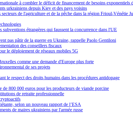
nationale à combler le déficit de financement de besoins exponentiels
nts urkrainiens depuis Kiev et des pays voisins
s secteurs de l'agriculture et de la pêche dans la région Frioul-Vénétie J
echnologies
les subventions étrangères qui faussent la concurrence dans l'UE
vent pas pâtir de la guerre en Ukraine, rappelle Paolo Gentiloni
ementation des conseillers fiscaux
s pour le déploiement de réseaux mobiles 5G
 Bruxelles comme une demande d'Europe plus forte
vironnemental de ses projets
t le respect des droits humains dans les procédures antidopage
e de 800 000 euros pour les producteurs de viande porcine
titutions de retraite professionnelle
ryptoactifs
quiétante, selon un nouveau rapport de l’ESA
ments de maires ukrainiens par l'armée russe