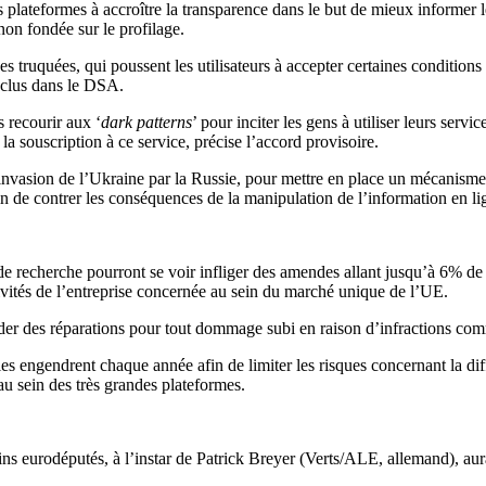
 plateformes à accroître la transparence dans le but de mieux informer le
on fondée sur le profilage.
ces truquées, qui poussent les utilisateurs à accepter certaines conditio
inclus dans le DSA.
s recourir aux ‘
dark patterns
’ pour inciter les gens à utiliser leurs serv
a souscription à ce service, précise l’accord provisoire.
invasion de l’Ukraine par la Russie, pour mettre en place un mécanisme d
 de contrer les conséquences de la manipulation de l’information en li
 recherche pourront se voir infliger des amendes allant jusqu’à 6% de l
ivités de l’entreprise concernée au sein du marché unique de l’UE.
der des réparations pour tout dommage subi en raison d’infractions com
les engendrent chaque année afin de limiter les risques concernant la diff
u sein des très grandes plateformes.
ns eurodéputés, à l’instar de Patrick Breyer (Verts/ALE, allemand), aura