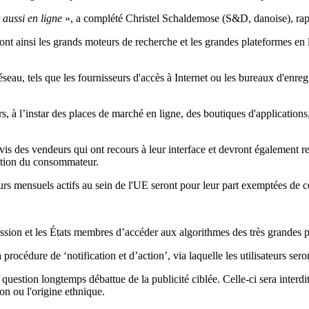
t aussi en ligne
», a complété Christel Schaldemose (S&D, danoise), rapp
 ainsi les grands moteurs de recherche et les grandes plateformes en lig
 réseau, tels que les fournisseurs d'accès à Internet ou les bureaux d'en
, à l’instar des places de marché en ligne, des boutiques d'application
s des vendeurs qui ont recours à leur interface et devront également recu
rmation du consommateur.
eurs mensuels actifs au sein de l'UE seront pour leur part exemptées de c
ission et les États membres d’accéder aux algorithmes des très grandes p
océdure de ‘notification et d’action’, via laquelle les utilisateurs seront
uestion longtemps débattue de la publicité ciblée. Celle-ci sera interdit
on ou l'origine ethnique.