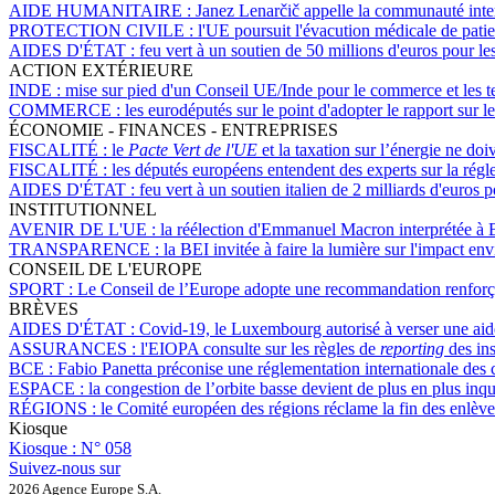
AIDE HUMANITAIRE :
Janez Lenarčič appelle la communauté inter
PROTECTION CIVILE :
l'UE poursuit l'évacution médicale de patie
AIDES D'ÉTAT :
feu vert à un soutien de 50 millions d'euros pour le
ACTION EXTÉRIEURE
INDE :
mise sur pied d'un Conseil UE/Inde pour le commerce et les t
COMMERCE :
les eurodéputés sur le point d'adopter le rapport sur 
ÉCONOMIE - FINANCES - ENTREPRISES
FISCALITÉ :
le
Pacte Vert de l'UE
et la taxation sur l’énergie ne doi
FISCALITÉ :
les députés européens entendent des experts sur la régl
AIDES D'ÉTAT :
feu vert à un soutien italien de 2 milliards d'euro
INSTITUTIONNEL
AVENIR DE L'UE :
la réélection d'Emmanuel Macron interprétée à
TRANSPARENCE :
la BEI invitée à faire la lumière sur l'impact en
CONSEIL DE L'EUROPE
SPORT :
Le Conseil de l’Europe adopte une recommandation renforçan
BRÈVES
AIDES D'ÉTAT :
Covid-19, le Luxembourg autorisé à verser une aid
ASSURANCES :
l'EIOPA consulte sur les règles de
reporting
des ins
BCE :
Fabio Panetta préconise une réglementation internationale des c
ESPACE :
la congestion de l’orbite basse devient de plus en plus in
RÉGIONS :
le Comité européen des régions réclame la fin des enlève
Kiosque
Kiosque :
N° 058
Suivez-nous sur
2026 Agence Europe S.A.