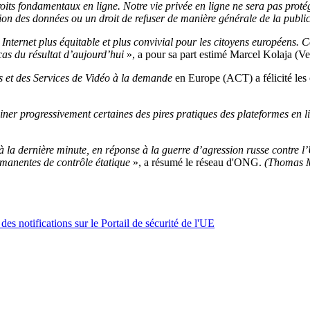
its fondamentaux en ligne. Notre vie privée en ligne ne sera pas protég
ion des données ou un droit de refuser de manière générale de la public
ternet plus équitable et plus convivial pour les citoyens européens. Com
 cas du résultat d’aujourd’hui
», a pour sa part estimé Marcel Kolaja (V
s et des Services de Vidéo à la demande
en Europe (ACT) a félicité les co
ner progressivement certaines des pires pratiques des plateformes en li
à la dernière minute, en réponse à la guerre d’agression russe contre 
ermanentes de contrôle étatique
», a résumé le réseau d'ONG.
(Thomas 
des notifications sur le Portail de sécurité de l'UE