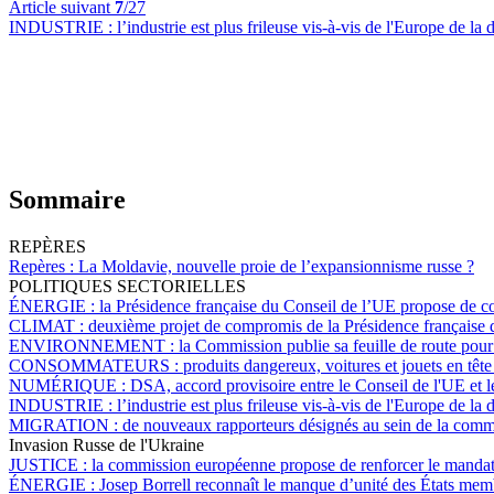
Article suivant
7
/27
INDUSTRIE :
l’industrie est plus frileuse vis-à-vis de l'Europe de 
Sommaire
REPÈRES
Repères :
La Moldavie, nouvelle proie de l’expansionnisme russe ?
POLITIQUES SECTORIELLES
ÉNERGIE :
la Présidence française du Conseil de l’UE propose de co
CLIMAT :
deuxième projet de compromis de la Présidence française du
ENVIRONNEMENT :
la Commission publie sa feuille de route pour 
CONSOMMATEURS :
produits dangereux, voitures et jouets en tête 
NUMÉRIQUE :
DSA, accord provisoire entre le Conseil de l'UE et 
INDUSTRIE :
l’industrie est plus frileuse vis-à-vis de l'Europe de 
MIGRATION :
de nouveaux rapporteurs désignés au sein de la commi
Invasion Russe de l'Ukraine
JUSTICE :
la commission européenne propose de renforcer le mandat 
ÉNERGIE :
Josep Borrell reconnaît le manque d’unité des États membr