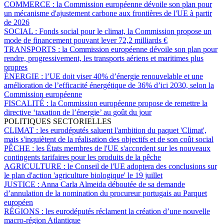
COMMERCE :
la Commission européenne dévoile son plan pour
un mécanisme d'ajustement carbone aux frontières de l'UE à partir
de 2026
SOCIAL :
Fonds social pour le climat, la Commission propose un
mode de financement pouvant lever 72,2 milliards €
TRANSPORTS :
la Commission européenne dévoile son plan pour
rendre, progressivement, les transports aériens et maritimes plus
propres
ÉNERGIE :
l’UE doit viser 40% d’énergie renouvelable et une
amélioration de l’efficacité énergétique de 36% d’ici 2030, selon la
Commission européenne
FISCALITÉ :
la Commission européenne propose de remettre la
directive ‘taxation de l’énergie’ au goût du jour
POLITIQUES SECTORIELLES
CLIMAT :
les eurodéputés saluent l'ambition du paquet 'Climat',
mais s'inquiètent de la réalisation des objectifs et de son coût social
PÊCHE :
les États membres de l'UE s'accordent sur les nouveaux
contingents tarifaires pour les produits de la pêche
AGRICULTURE :
le Conseil de l'UE adoptera des conclusions sur
le plan d'action 'agriculture biologique' le 19 juillet
JUSTICE :
Anna Carla Almeida déboutée de sa demande
d’annulation de la nomination du procureur portugais au Parquet
européen
RÉGIONS :
les eurodéputés réclament la création d’une nouvelle
macro-région Atlantique