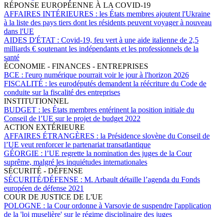
RÉPONSE EUROPÉENNE À LA COVID-19
AFFAIRES INTÉRIEURES :
les États membres ajoutent l'Ukraine
à la liste des pays tiers dont les résidents peuvent voyager à nouveau
dans l'UE
AIDES D'ÉTAT :
Covid-19, feu vert à une aide italienne de 2,5
milliards € soutenant les indépendants et les professionnels de la
santé
ÉCONOMIE - FINANCES - ENTREPRISES
BCE :
l'euro numérique pourrait voir le jour à l'horizon 2026
FISCALITÉ :
les eurodéputés demandent la réécriture du Code de
conduite sur la fiscalité des entreprises
INSTITUTIONNEL
BUDGET :
les États membres entérinent la position initiale du
Conseil de l’UE sur le projet de budget 2022
ACTION EXTÉRIEURE
AFFAIRES ÉTRANGÈRES :
la Présidence slovène du Conseil de
l’UE veut renforcer le partenariat transatlantique
GÉORGIE :
l’UE regrette la nomination des juges de la Cour
suprême, malgré les inquiétudes internationales
SÉCURITÉ - DÉFENSE
SÉCURITÉ/DÉFENSE :
M. Arbault détaille l’agenda du Fonds
européen de défense 2021
COUR DE JUSTICE DE L'UE
POLOGNE :
la Cour ordonne à Varsovie de suspendre l'application
de la 'loi muselière' sur le régime disciplinaire des juges