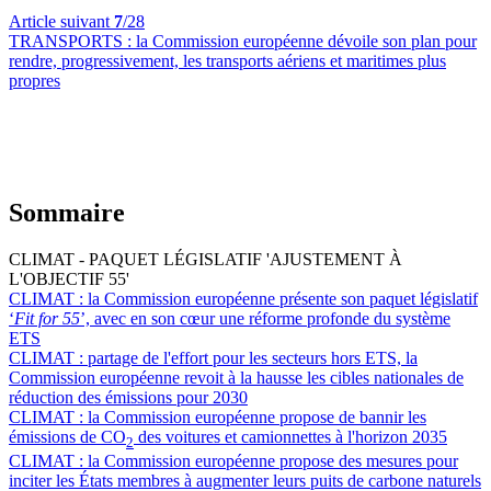
Article suivant
7
/28
TRANSPORTS :
la Commission européenne dévoile son plan pour
rendre, progressivement, les transports aériens et maritimes plus
propres
Sommaire
CLIMAT - PAQUET LÉGISLATIF 'AJUSTEMENT À
L'OBJECTIF 55'
CLIMAT :
la Commission européenne présente son paquet législatif
‘
Fit for 55
’, avec en son cœur une réforme profonde du système
ETS
CLIMAT :
partage de l'effort pour les secteurs hors ETS, la
Commission européenne revoit à la hausse les cibles nationales de
réduction des émissions pour 2030
CLIMAT :
la Commission européenne propose de bannir les
émissions de CO
des voitures et camionnettes à l'horizon 2035
2
CLIMAT :
la Commission européenne propose des mesures pour
inciter les États membres à augmenter leurs puits de carbone naturels