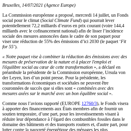
Bruxelles, 14/07/2021 (Agence Europe)
La Commission européenne a proposé, mercredi 14 juillet, un Fonds
social pour le climat (
Social Climate Fund
) qui pourrait lever
potentiellement 72,2 milliards d’euros en prix courant (voire 144,4
milliards avec le cofinancement national) afin de lisser l’incidence
sociale des mesures annoncées dans le cadre de son paquet pour
viser une réduction de 55% des émissions d’ici 2030 (le paquet ‘
Fit
for 55
’).
« Notre paquet vise à combiner la réduction des émissions avec des
mesures de préservation de la nature et à placer l'emploi et
l'équilibre social au cœur de cette transformation
», a déclaré en
préambule la présidente de la Commission européenne, Ursula von
der Leyen, lors d’un point presse. Pour la présidente, les
transformations économiques et sociétales ne peuvent être
couronnées de succès que si elles sont «
combinées avec des
mesures axées sur le marché avec un bon équilibre social
».
Comme nous l’avions rapporté (EUROPE
12760/3
), le Fonds visera
à apporter des financements aux États membres afin de fournir un
soutien temporaire, d’une part, pour les investissements visant à
réduire leur dépendance à l’égard des combustibles fossiles dans le
domaine des bâtiments et des transports routiers et, d'autre part, pour
lutter contre la pauvreté énergétique des ménages les plus