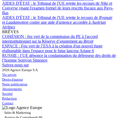
AIDES D'ÉTAT :
le Tribunal de l'UE rejette les recours de
Nike
et
Converse
visant l'examen formel de leurs rescrits fiscaux aux Pays-
Bas
AIDES D'ÉTAT :
le Tribunal de l'UE rejette le recours de
Ryanair
et
Laudamotion
contre une aide d'urgence accordée à
Austrian
Airlines
BRÈVES
COHÉSION :
feu vert de la commission du PE à l'accord
interinstitutionnel sur la Réserve d’ajustement au
Brexit
ESPACE :
Feu vert de l’ESA à la création d'un nouvel étage
réallumable dans l'espace pour le futur lanceur Ariane 6
RUSSIE :
l’UE dénonce la condamnation du défenseur des droits de
l’homme Semyon Simonov
Suivez-nous sur
2026 Agence Europe S.A.
Vie privée
Droits d'auteur
Notre publication
Abonnements
Société
Rédaction
Contact
Sales & Marketing
Avenue de Cortenbergh 66