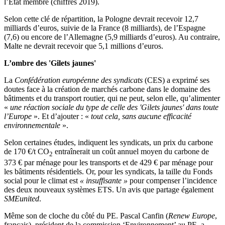
l’État membre (chiffres 2019).
Selon cette clé de répartition, la Pologne devrait recevoir 12,7
milliards d’euros, suivie de la France (8 milliards), de l’Espagne
(7,6) ou encore de l’Allemagne (5,9 milliards d’euros). Au contraire,
Malte ne devrait recevoir que 5,1 millions d’euros.
L’ombre des 'Gilets jaunes'
La
Confédération européenne des syndicats
(CES) a exprimé ses
doutes face à la création de marchés carbone dans le domaine des
bâtiments et du transport routier, qui ne peut, selon elle, qu’alimenter
«
une réaction sociale du type de celle des 'Gilets jaunes' dans toute
l’Europe
». Et d’ajouter : «
tout cela, sans aucune efficacité
environnementale
».
Selon certaines études, indiquent les syndicats, un prix du carbone
de 170 €/t CO
entraînerait un coût annuel moyen du carbone de
2
373 € par ménage pour les transports et de 429 € par ménage pour
les bâtiments résidentiels. Or, pour les syndicats, la taille du Fonds
social pour le climat est
« insuffisante »
pour compenser l’incidence
des deux nouveaux systèmes ETS. Un avis que partage également
SMEunited
.
Même son de cloche du côté du PE. Pascal Canfin (
Renew Europe
,
français), président de la commission ‘Environnement’ au PE, a