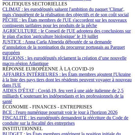
POLITIQUES SECTORIELLES
CLIMAT :
les eurodéputés saluent l'ambition du paquet 'Climat',
mais s'inquiètent de la réalisation des objectifs et de son coût social
PÊCHE :
les États membres de l'UE s'accordent sur les nouveaux
contingents tarifaires pour les produits de la pêche
AGRICULTURE :
le Conseil de l'UE adoptera des conclusions sur
le plan d'action 'agriculture biologique' le 19 juillet
JUSTICE :
Anna Carla Almeida déboutée de sa demande
d’annulation de la nomination du procureur portugais au Parquet
européen
RÉGIONS :
les eurodéputés réclament la création d’une nouvelle
macro-région Atlantique
RÉPONSE EUROPÉENNE À LA COVID-19
AFFAIRES INTÉRIEURES :
les États membres ajoutent l'Ukraine
à la liste des pays tiers dont les résidents peuvent voyager à nouveau
dans l'UE
AIDES D'ÉTAT :
Covid-19, feu vert à une aide italienne de 2,5
milliards € soutenant les indépendants et les professionnels de la
santé
ÉCONOMIE - FINANCES - ENTREPRISES
BCE :
l'euro numérique pourrait voir le jour à l'horizon 2026
FISCALITÉ :
les eurodéputés demandent la réécriture du Code de
conduite sur la fiscalité des entreprises
INSTITUTIONNEL
BUDGET :
les États membres entérinent la position initiale du