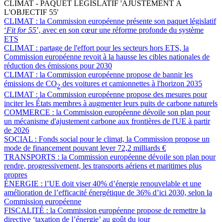
CLIMAT - PAQUET LÉGISLATIF 'AJUSTEMENT À
L'OBJECTIF 55'
CLIMAT :
la Commission européenne présente son paquet législatif
‘
Fit for 55
’, avec en son cœur une réforme profonde du système
ETS
CLIMAT :
partage de l'effort pour les secteurs hors ETS, la
Commission européenne revoit à la hausse les cibles nationales de
réduction des émissions pour 2030
CLIMAT :
la Commission européenne propose de bannir les
émissions de CO
des voitures et camionnettes à l'horizon 2035
2
CLIMAT :
la Commission européenne propose des mesures pour
inciter les États membres à augmenter leurs puits de carbone naturels
COMMERCE :
la Commission européenne dévoile son plan pour
un mécanisme d'ajustement carbone aux frontières de l'UE à partir
de 2026
SOCIAL :
Fonds social pour le climat, la Commission propose un
mode de financement pouvant lever 72,2 milliards €
TRANSPORTS :
la Commission européenne dévoile son plan pour
rendre, progressivement, les transports aériens et maritimes plus
propres
ÉNERGIE :
l’UE doit viser 40% d’énergie renouvelable et une
amélioration de l’efficacité énergétique de 36% d’ici 2030, selon la
Commission européenne
FISCALITÉ :
la Commission européenne propose de remettre la
directive ‘taxation de l’énergie’ au goût du jour