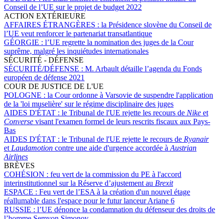
Conseil de l’UE sur le projet de budget 2022
ACTION EXTÉRIEURE
AFFAIRES ÉTRANGÈRES :
la Présidence slovène du Conseil de
l’UE veut renforcer le partenariat transatlantique
GÉORGIE :
l’UE regrette la nomination des juges de la Cour
suprême, malgré les inquiétudes internationales
SÉCURITÉ - DÉFENSE
SÉCURITÉ/DÉFENSE :
M. Arbault détaille l’agenda du Fonds
européen de défense 2021
COUR DE JUSTICE DE L'UE
POLOGNE :
la Cour ordonne à Varsovie de suspendre l'application
de la 'loi muselière' sur le régime disciplinaire des juges
AIDES D'ÉTAT :
le Tribunal de l'UE rejette les recours de
Nike
et
Converse
visant l'examen formel de leurs rescrits fiscaux aux Pays-
Bas
AIDES D'ÉTAT :
le Tribunal de l'UE rejette le recours de
Ryanair
et
Laudamotion
contre une aide d'urgence accordée à
Austrian
Airlines
BRÈVES
COHÉSION :
feu vert de la commission du PE à l'accord
interinstitutionnel sur la Réserve d’ajustement au
Brexit
ESPACE :
Feu vert de l’ESA à la création d'un nouvel étage
réallumable dans l'espace pour le futur lanceur Ariane 6
RUSSIE :
l’UE dénonce la condamnation du défenseur des droits de
l’homme Semyon Simonov