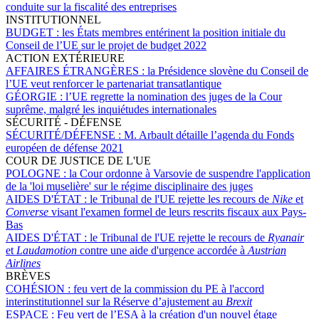
conduite sur la fiscalité des entreprises
INSTITUTIONNEL
BUDGET :
les États membres entérinent la position initiale du
Conseil de l’UE sur le projet de budget 2022
ACTION EXTÉRIEURE
AFFAIRES ÉTRANGÈRES :
la Présidence slovène du Conseil de
l’UE veut renforcer le partenariat transatlantique
GÉORGIE :
l’UE regrette la nomination des juges de la Cour
suprême, malgré les inquiétudes internationales
SÉCURITÉ - DÉFENSE
SÉCURITÉ/DÉFENSE :
M. Arbault détaille l’agenda du Fonds
européen de défense 2021
COUR DE JUSTICE DE L'UE
POLOGNE :
la Cour ordonne à Varsovie de suspendre l'application
de la 'loi muselière' sur le régime disciplinaire des juges
AIDES D'ÉTAT :
le Tribunal de l'UE rejette les recours de
Nike
et
Converse
visant l'examen formel de leurs rescrits fiscaux aux Pays-
Bas
AIDES D'ÉTAT :
le Tribunal de l'UE rejette le recours de
Ryanair
et
Laudamotion
contre une aide d'urgence accordée à
Austrian
Airlines
BRÈVES
COHÉSION :
feu vert de la commission du PE à l'accord
interinstitutionnel sur la Réserve d’ajustement au
Brexit
ESPACE :
Feu vert de l’ESA à la création d'un nouvel étage