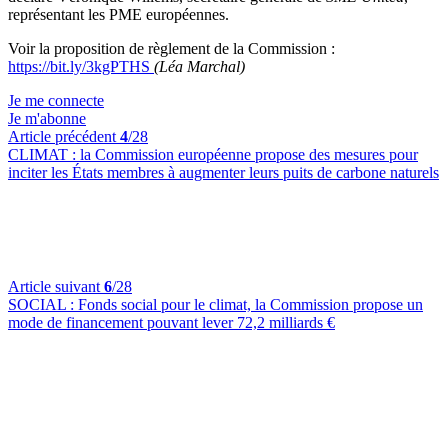
représentant les PME européennes.
Voir la proposition de règlement de la Commission :
https://bit.ly/3kgPTHS
(Léa Marchal)
Je me connecte
Je m'abonne
Article précédent
4
/28
CLIMAT :
la Commission européenne propose des mesures pour
inciter les États membres à augmenter leurs puits de carbone naturels
Article suivant
6
/28
SOCIAL :
Fonds social pour le climat, la Commission propose un
mode de financement pouvant lever 72,2 milliards €