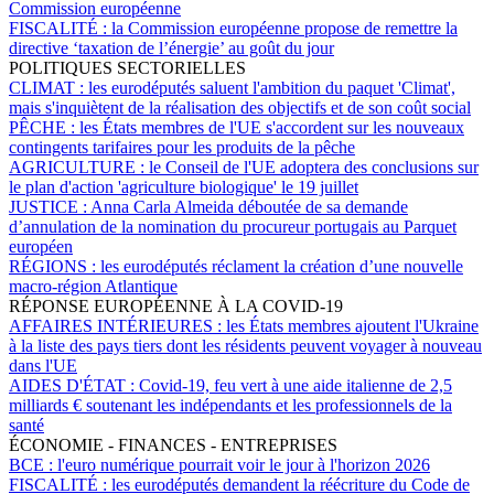
Commission européenne
FISCALITÉ :
la Commission européenne propose de remettre la
directive ‘taxation de l’énergie’ au goût du jour
POLITIQUES SECTORIELLES
CLIMAT :
les eurodéputés saluent l'ambition du paquet 'Climat',
mais s'inquiètent de la réalisation des objectifs et de son coût social
PÊCHE :
les États membres de l'UE s'accordent sur les nouveaux
contingents tarifaires pour les produits de la pêche
AGRICULTURE :
le Conseil de l'UE adoptera des conclusions sur
le plan d'action 'agriculture biologique' le 19 juillet
JUSTICE :
Anna Carla Almeida déboutée de sa demande
d’annulation de la nomination du procureur portugais au Parquet
européen
RÉGIONS :
les eurodéputés réclament la création d’une nouvelle
macro-région Atlantique
RÉPONSE EUROPÉENNE À LA COVID-19
AFFAIRES INTÉRIEURES :
les États membres ajoutent l'Ukraine
à la liste des pays tiers dont les résidents peuvent voyager à nouveau
dans l'UE
AIDES D'ÉTAT :
Covid-19, feu vert à une aide italienne de 2,5
milliards € soutenant les indépendants et les professionnels de la
santé
ÉCONOMIE - FINANCES - ENTREPRISES
BCE :
l'euro numérique pourrait voir le jour à l'horizon 2026
FISCALITÉ :
les eurodéputés demandent la réécriture du Code de