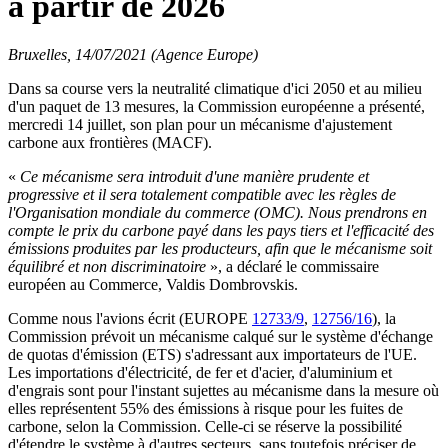
à partir de 2026
Bruxelles, 14/07/2021 (Agence Europe)
Dans sa course vers la neutralité climatique d'ici 2050 et au milieu
d'un paquet de 13 mesures, la Commission européenne a présenté,
mercredi 14 juillet, son plan pour un mécanisme d'ajustement
carbone aux frontières (MACF).
«
Ce mécanisme sera introduit d'une manière prudente et
progressive et il sera totalement compatible avec les règles de
l'Organisation mondiale du commerce (OMC). Nous prendrons en
compte le prix du carbone payé dans les pays tiers et l'efficacité des
émissions produites par les producteurs, afin que le mécanisme soit
équilibré et non discriminatoire
», a déclaré le commissaire
européen au Commerce, Valdis Dombrovskis.
Comme nous l'avions écrit (EUROPE
12733/9
,
12756/16
), la
Commission prévoit un mécanisme calqué sur le système d'échange
de quotas d'émission (ETS) s'adressant aux importateurs de l'UE.
Les importations d'électricité, de fer et d'acier, d'aluminium et
d'engrais sont pour l'instant sujettes au mécanisme dans la mesure où
elles représentent 55% des émissions à risque pour les fuites de
carbone, selon la Commission. Celle-ci se réserve la possibilité
d'étendre le système à d'autres secteurs, sans toutefois préciser de