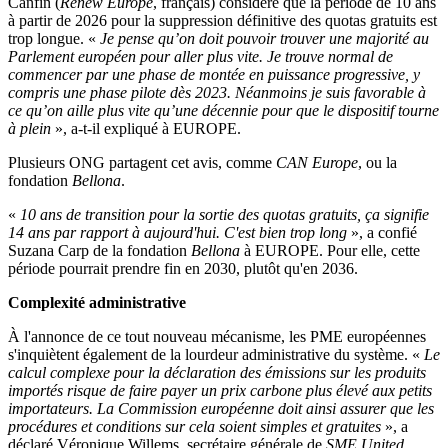
Canfin (
Renew Europe
, français) considère que la période de 10 ans
à partir de 2026 pour la suppression définitive des quotas gratuits est
trop longue. «
Je pense qu’on doit pouvoir trouver une majorité au
Parlement européen pour aller plus vite. Je trouve normal de
commencer par une phase de montée en puissance progressive, y
compris une phase pilote dès 2023. Néanmoins je suis favorable à
ce qu’on aille plus vite qu’une décennie pour que le dispositif tourne
à plein
», a-t-il expliqué à EUROPE.
Plusieurs ONG partagent cet avis, comme
CAN Europe
, ou la
fondation
Bellona
.
«
10 ans de transition pour la sortie des quotas gratuits, ça signifie
14 ans par rapport à aujourd'hui. C'est bien trop long
», a confié
Suzana Carp de la fondation
Bellona
à EUROPE. Pour elle, cette
période pourrait prendre fin en 2030, plutôt qu'en 2036.
Complexité administrative
À l'annonce de ce tout nouveau mécanisme, les PME européennes
s'inquiètent également de la lourdeur administrative du système. «
Le
calcul complexe pour la déclaration des émissions sur les produits
importés risque de faire payer un prix carbone plus élevé aux petits
importateurs. La Commission européenne doit ainsi assurer que les
procédures et conditions sur cela soient simples et gratuites
», a
déclaré Véronique Willems, secrétaire générale de
SME United
,