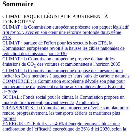
Sommaire
CLIMAT - PAQUET LÉGISLATIF 'AJUSTEMENT À
L'OBJECTIF 55'
CLIMAT :
la Commission européenne présente son paquet législatif
‘
Fit for 55
’, avec en son cœur une réforme profonde du système
ETS
CLIMAT :
partage de l'effort pour les secteurs hors ETS, la
Commission européenne revoit à la hausse les cibles nationales de
réduction des émissions pour 2030
CLIMAT :
la Commission européenne propose de bannir les
émissions de CO
des voitures et camionnettes à l'horizon 2035
2
CLIMAT :
la Commission européenne propose des mesures pour
inciter les États membres à augmenter leurs puits de carbone naturels
COMMERCE :
la Commission européenne dévoile son plan pour
un mécanisme d'ajustement carbone aux frontières de l'UE à partir
de 2026
SOCIAL :
Fonds social pour le climat, la Commission propose un
mode de financement pouvant lever 72,2 milliards €
TRANSPORTS :
la Commission européenne dévoile son plan pour
rendre, progressivement, les transports aériens et maritimes plus
propres
ÉNERGIE :
l’UE doit viser 40% d’énergie renouvelable et une
amélioration de l’efficacité énergétique de 36% d’ici 2030, selon la