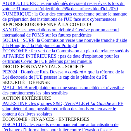
AGRICULTURE :
les eurodéputés devraient rester évasifs lors du
vote le 31 mars sur l’objectif de 25% de surfaces bio d'ici 2030
NUMÉRIQUE :
la Cour des comptes européenne pointe le manque
de préparation des institutions de l'UE face aux cybermenaces
RÉPONSE EUROPÉENNE À LA COVID-19
SANTÉ :
les négociations ont débuté à Genève pour un accord
international de l'OMS sur les futures pandémies
SOCIAL :
SURE
, la Commission verse une nouvelle tranche d’aide
à la Hongrie, à la Pologne et au Portugal
ÉCONOMIE :
feu vert de la Commission au plan de relance suédois
AFFAIRES INTÉRIEURES :
pas de date d'expiration pour les
certificats Covid de l'UE détenus par les mineurs
DROITS FONDAMENTAUX - SOCIÉTÉ
PE2024 :
Domènec Ruiz Devesa «
confiant
» que la réforme de la
Loi électorale de l'UE passera le cap de la plénière du PE
SÉCURITÉ - DÉFENSE
MALI :
M. Borrell plaide pour une suspension ciblée et réversible
des entraînements les plus sensibles
ACTION EXTÉRIEURE
PALESTINE :
les groupes S&D, Verts/ALE et
La Gauche
au PE
s’inquiètent d’une possible réduction des fonds en lien avec le
contenu des livres scolaires
ÉCONOMIE - FINANCES - ENTREPRISES
FISCALITÉ :
les experts recommandent une automatisation de
l’échange d’informations pour lutter contre l’évasion fiscale