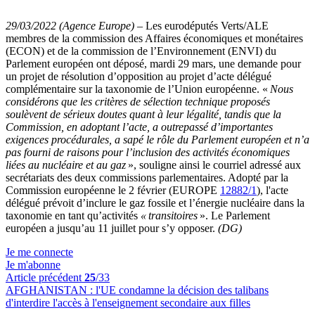
29/03/2022 (Agence Europe)
–
Les eurodéputés Verts/ALE
membres de la commission des Affaires économiques et monétaires
(ECON) et de la commission de l’Environnement (ENVI) du
Parlement européen ont déposé, mardi 29 mars, une demande pour
un projet de résolution d’opposition au projet d’acte délégué
complémentaire sur la taxonomie de l’Union européenne. «
Nous
considérons que les critères de sélection technique proposés
soulèvent de sérieux doutes quant à leur légalité, tandis que la
Commission, en adoptant l’acte, a outrepassé d’importantes
exigences procédurales, a sapé le rôle du Parlement européen et n’a
pas fourni de raisons pour l’inclusion des activités économiques
liées au nucléaire et au gaz
», souligne ainsi le courriel adressé aux
secrétariats des deux commissions parlementaires. Adopté par la
Commission européenne le 2 février (EUROPE
12882/1
), l'acte
délégué prévoit d’inclure le gaz fossile et l’énergie nucléaire dans la
taxonomie en tant qu’activités
« transitoires
». Le Parlement
européen a jusqu’au 11 juillet pour s’y opposer.
(DG)
Je me connecte
Je m'abonne
Article précédent
25
/33
AFGHANISTAN :
l'UE condamne la décision des talibans
d'interdire l'accès à l'enseignement secondaire aux filles