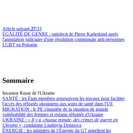
Article suivant
27
/33
ÉGALITÉ DE GENRE :
satisfecit de Pierre Karleskind après
l'annulation judiciaire d'une résolution communale anti-personnes
LGBT en Pologne
Sommaire
Invasion Russe de l'Ukraine
SANTÉ :
les États membres poursuivent les travaux pour faciliter
l'accès des réfugiés ukrainiens aux soins de santé dans l'UE
MIGRATION :
le PE s'inquiète de la situation de grande
vulnérabilité des femmes et enfants réfugiés d'Ukraine
UKRAINE :
«
Il y a, chaque minute, des crimes de guerre en
Ukraine
», condamne Liudmyla Denisova
ÉNERGIE :
les ministres de l’Énergie du G7 appellent les