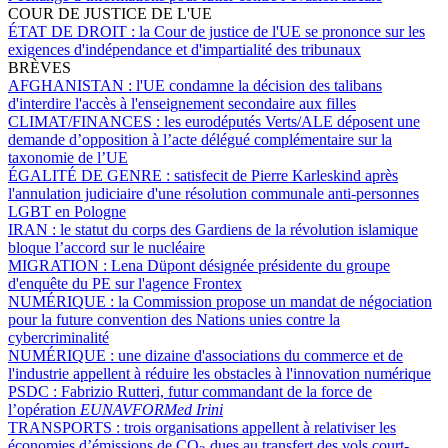
COUR DE JUSTICE DE L'UE
ÉTAT DE DROIT :
la Cour de justice de l'UE se prononce sur les
exigences d'indépendance et d'impartialité des tribunaux
BRÈVES
AFGHANISTAN :
l'UE condamne la décision des talibans
d'interdire l'accès à l'enseignement secondaire aux filles
CLIMAT/FINANCES :
les eurodéputés Verts/ALE déposent une
demande d’opposition à l’acte délégué complémentaire sur la
taxonomie de l’UE
ÉGALITÉ DE GENRE :
satisfecit de Pierre Karleskind après
l'annulation judiciaire d'une résolution communale anti-personnes
LGBT en Pologne
IRAN :
le statut du corps des Gardiens de la révolution islamique
bloque l’accord sur le nucléaire
MIGRATION :
Lena Düpont désignée présidente du groupe
d'enquête du PE sur l'agence Frontex
NUMÉRIQUE :
la Commission propose un mandat de négociation
pour la future convention des Nations unies contre la
cybercriminalité
NUMÉRIQUE :
une dizaine d'associations du commerce et de
l'industrie appellent à réduire les obstacles à l'innovation numérique
PSDC :
Fabrizio Rutteri, futur commandant de la force de
l’opération
EUNAVFORMed Irini
TRANSPORTS :
trois organisations appellent à relativiser les
économies d’émissions de CO
dues au transfert des vols court-