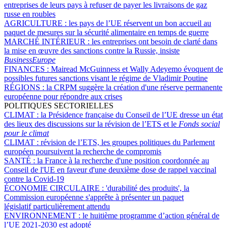
entreprises de leurs pays à refuser de payer les livraisons de gaz
russe en roubles
AGRICULTURE :
les pays de l’UE réservent un bon accueil au
paquet de mesures sur la sécurité alimentaire en temps de guerre
MARCHÉ INTÉRIEUR :
les entreprises ont besoin de clarté dans
la mise en œuvre des sanctions contre la Russie, insiste
BusinessEurope
FINANCES :
Mairead McGuinness et Wally Adeyemo évoquent de
possibles futures sanctions visant le régime de Vladimir Poutine
RÉGIONS :
la CRPM suggère la création d'une réserve permanente
européenne pour répondre aux crises
POLITIQUES SECTORIELLES
CLIMAT :
la Présidence française du Conseil de l’UE dresse un état
des lieux des discussions sur la révision de l’ETS et le
Fonds social
pour le climat
CLIMAT :
révision de l’ETS, les groupes politiques du Parlement
européen poursuivent la recherche de compromis
SANTÉ :
la France à la recherche d'une position coordonnée au
Conseil de l'UE en faveur d'une deuxième dose de rappel vaccinal
contre la Covid-19
ÉCONOMIE CIRCULAIRE :
'durabilité des produits', la
Commission européenne s'apprête à présenter un paquet
législatif particulièrement attendu
ENVIRONNEMENT :
le huitième programme d’action général de
l’UE 2021-2030 est adopté