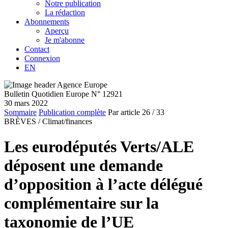
Notre publication
La rédaction
Abonnements
Aperçu
Je m'abonne
Contact
Connexion
EN
Bulletin Quotidien Europe N° 12921
30 mars 2022
Sommaire
Publication complète
Par article
26
/ 33
BRÈVES /
Climat/finances
Les eurodéputés Verts/ALE
déposent une demande
d’opposition à l’acte délégué
complémentaire sur la
taxonomie de l’UE