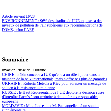
Article suivant
16
/28
ENVIRONNEMENT :
96% des citadins de l’UE exposés à des
niveaux de pollution de l’air supérieurs aux recommandations de
l’OMS, selon l’AEE
Sommaire
Invasion Russe de l'Ukraine
CHINE :
Pékin concède à l'UE qu'elle a un rôle à jouer dans le
maintien de la paix internationale, mais n'offre pas plus de garanties
UKRAINE :
Roberta Metsola à Kiev pour adresser un message de
soutien à la résistance ukrainienne
RUSSIE :
le Haut Représentant de l’UE déplore la décision russe
d’interdire l’accès à son territoire à de nombreux responsables
européens
MOLDAVIE :
Mme Loiseau et M. Paet appellent à un soutien
supplémentaire