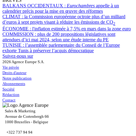
BRÈVES
BALKANS OCCIDENTAUX :
Eurochambres
appelle à un
calendrier précis pour la mise en œuvre des réformes
CLIMAT :
la Commission européenne octroie plus d’un milliard
d’euros à sept projets visant à réduire les émissions de CO
2
ÉCONOMIE :
l'inflation estimée à 7,5% en mars dans la zone euro
COMMISSION :
plus de 200 propositions législatives sont
attendues d’ici mai 2024, selon une étude interne du PE
TUNISIE :
l’assemblée parlementaire du Conseil de l’Europe
exhorte Tunis à préserver l’acquis démocratique
Suivez-nous sur
2026 Agence Europe S.A.
Vie privée
Droits d'auteur
Notre publication
Abonnements
Société
Rédaction
Contact
Sales & Marketing
Avenue de Cortenbergh 66
1000 Bruxelles - Belgique
+322 737 94 94