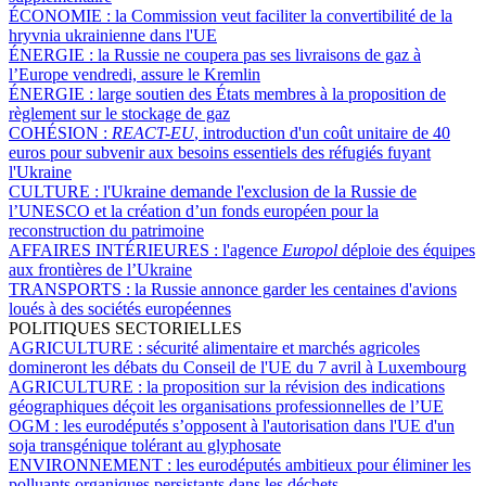
ÉCONOMIE :
la Commission veut faciliter la convertibilité de la
hryvnia ukrainienne dans l'UE
ÉNERGIE :
la Russie ne coupera pas ses livraisons de gaz à
l’Europe vendredi, assure le Kremlin
ÉNERGIE :
large soutien des États membres à la proposition de
règlement sur le stockage de gaz
COHÉSION :
REACT-EU
, introduction d'un coût unitaire de 40
euros pour subvenir aux besoins essentiels des réfugiés fuyant
l'Ukraine
CULTURE :
l'Ukraine demande l'exclusion de la Russie de
l’UNESCO et la création d’un fonds européen pour la
reconstruction du patrimoine
AFFAIRES INTÉRIEURES :
l'agence
Europol
déploie des équipes
aux frontières de l’Ukraine
TRANSPORTS :
la Russie annonce garder les centaines d'avions
loués à des sociétés européennes
POLITIQUES SECTORIELLES
AGRICULTURE :
sécurité alimentaire et marchés agricoles
domineront les débats du Conseil de l'UE du 7 avril à Luxembourg
AGRICULTURE :
la proposition sur la révision des indications
géographiques déçoit les organisations professionnelles de l’UE
OGM :
les eurodéputés s’opposent à l'autorisation dans l'UE d'un
soja transgénique tolérant au glyphosate
ENVIRONNEMENT :
les eurodéputés ambitieux pour éliminer les
polluants organiques persistants dans les déchets