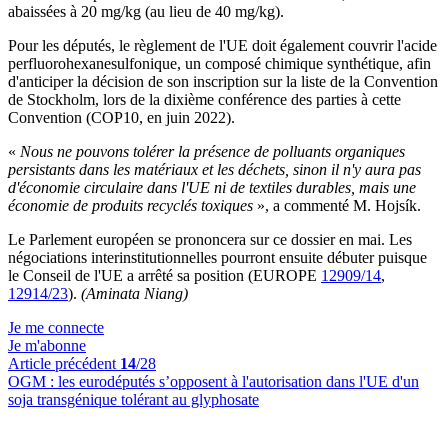
abaissées à 20 mg/kg (au lieu de 40 mg/kg).
Pour les députés, le règlement de l'UE doit également couvrir l'acide
perfluorohexanesulfonique, un composé chimique synthétique, afin
d'anticiper la décision de son inscription sur la liste de la Convention
de Stockholm, lors de la dixième conférence des parties à cette
Convention (COP10, en juin 2022).
«
Nous ne pouvons tolérer la présence de polluants organiques
persistants dans les matériaux et les déchets, sinon il n'y aura pas
d'économie circulaire dans l'UE ni de textiles durables, mais une
économie de produits recyclés toxiques
», a commenté M. Hojsík.
Le Parlement européen se prononcera sur ce dossier en mai. Les
négociations interinstitutionnelles pourront ensuite débuter puisque
le Conseil de l'UE a arrêté sa position (EUROPE
12909/14
,
12914/23
).
(Aminata Niang)
Je me connecte
Je m'abonne
Article précédent
14
/28
OGM :
les eurodéputés s’opposent à l'autorisation dans l'UE d'un
soja transgénique tolérant au glyphosate