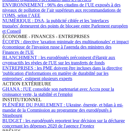
ENVIRONNEMENT :
96% des citadins de l’UE exposés à des
niveaux de pollution de l’air supérieurs aux recommandations de
l’OMS, selon l’AEE
NUMÉRIQUE :
DSA, la publicité ciblée et les 'interfaces
truquées' demeurent des points de blocage entre Parlement européen
et Conseil
ÉCONOMIE - FINANCES - ENTREPRISES
ÉCOFIN :
directive 'taxation minimale des multinationales' et impact
économique de l'invasion russe à l'agenda des ministres des
Finances de l'UE
BLANCHIMENT :
les eurodéputés préconisent d'élargir aux
cryptoactifs les règles de l'UE sur les transferts de fonds
ENTREPRISES :
les PME doivent être incluses dans la directive
'publication d'informations en matière de durabilité par les
entreprises', estiment plusieurs experts
ACTION EXTÉRIEURE
GHANA :
l'UE consolide son partenariat avec Accra pour la
croissance verte, la stabilité et l'emploi
INSTITUTIONNEL
PLÉNIÈRE DU PARLEMENT :
Ukraine, énergie, et bilan à mi-
mandat de la Commission au programme des eurodéputés à
Strasbourg
BUDGET :
les eurodéputés reportent leur décision sur la décharge
concernant les dépenses 2020 de l'agence
Frontex