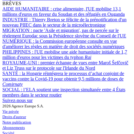
BRÈVES
AIDE HUMANITAIRE :
crise alimentaire, l'UE mobilise 13,1
millions d'euros en faveur du Soudan et des réfugiés en Ouganda
INDUSTRIE :
Thierry Breton se félicite de la prénotification d'un
nouveau PIIEC dans le secteur de la microélectronique
MIGRATION :
pacte 'Asile et migration', pas de percée sur le
règlement Eurodac sous la Présidence slovène du Conseil de l'UE
NUMÉRIQUE :
la Commission européenne consulte en vue
d'améliorer les règles en matière de droit des sociétés numériques
PHILIPPINES :
l'UE mobilise une aide humanitaire initiale de 1,7
million d'euros pour les victimes du typhon
Rai
ROYAUME-UNI :
premier échange de vues entre Maroš Šefčovič
et Liz Truss sur le protocole sur l'Irlande du Nord
SANTÉ :
la Hongrie réintégrera le processus d’achat conjoint de
vaccins contre la Covid-19 pour obtenir 9,5 millions de doses de
Comirnaty
SOCIAL :
l’ELA soutient une inspection simultanée entre 4 États
membres dans le secteur routier
Suivez-nous sur
2026 Agence Europe S.A.
Vie privée
Droits d'auteur
Notre publication
Abonnements
Société