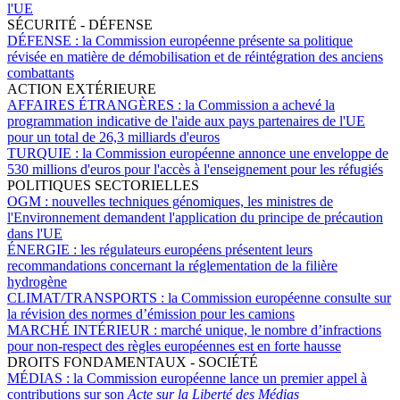
l'UE
SÉCURITÉ - DÉFENSE
DÉFENSE :
la Commission européenne présente sa politique
révisée en matière de démobilisation et de réintégration des anciens
combattants
ACTION EXTÉRIEURE
AFFAIRES ÉTRANGÈRES :
la Commission a achevé la
programmation indicative de l'aide aux pays partenaires de l'UE
pour un total de 26,3 milliards d'euros
TURQUIE :
la Commission européenne annonce une enveloppe de
530 millions d'euros pour l'accès à l'enseignement pour les réfugiés
POLITIQUES SECTORIELLES
OGM :
nouvelles techniques génomiques, les ministres de
l'Environnement demandent l'application du principe de précaution
dans l'UE
ÉNERGIE :
les régulateurs européens présentent leurs
recommandations concernant la réglementation de la filière
hydrogène
CLIMAT/TRANSPORTS :
la Commission européenne consulte sur
la révision des normes d’émission pour les camions
MARCHÉ INTÉRIEUR :
marché unique, le nombre d’infractions
pour non-respect des règles européennes est en forte hausse
DROITS FONDAMENTAUX - SOCIÉTÉ
MÉDIAS :
la Commission européenne lance un premier appel à
contributions sur son
Acte sur la Liberté des Médias