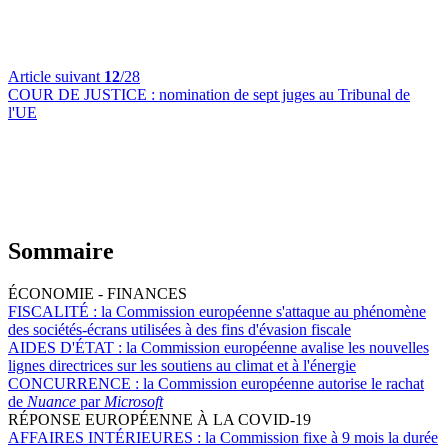
Article suivant
12
/28
COUR DE JUSTICE :
nomination de sept juges au Tribunal de
l'UE
Sommaire
ÉCONOMIE - FINANCES
FISCALITÉ :
la Commission européenne s'attaque au phénomène
des sociétés-écrans utilisées à des fins d'évasion fiscale
AIDES D'ÉTAT :
la Commission européenne avalise les nouvelles
lignes directrices sur les soutiens au climat et à l'énergie
CONCURRENCE :
la Commission européenne autorise le rachat
de
Nuance
par
Microsoft
RÉPONSE EUROPÉENNE À LA COVID-19
AFFAIRES INTÉRIEURES :
la Commission fixe à 9 mois la durée