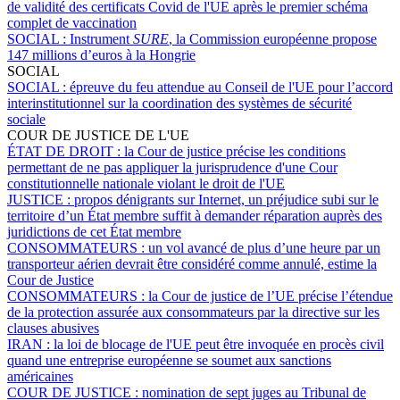
de validité des certificats Covid de l'UE après le premier schéma
complet de vaccination
SOCIAL :
Instrument
SURE
, la Commission européenne propose
147 millions d’euros à la Hongrie
SOCIAL
SOCIAL :
épreuve du feu attendue au Conseil de l'UE pour l’accord
interinstitutionnel sur la coordination des systèmes de sécurité
sociale
COUR DE JUSTICE DE L'UE
ÉTAT DE DROIT :
la Cour de justice précise les conditions
permettant de ne pas appliquer la jurisprudence d'une Cour
constitutionnelle nationale violant le droit de l'UE
JUSTICE :
propos dénigrants sur Internet, un préjudice subi sur le
territoire d’un État membre suffit à demander réparation auprès des
juridictions de cet État membre
CONSOMMATEURS :
un vol avancé de plus d’une heure par un
transporteur aérien devrait être considéré comme annulé, estime la
Cour de Justice
CONSOMMATEURS :
la Cour de justice de l’UE précise l’étendue
de la protection assurée aux consommateurs par la directive sur les
clauses abusives
IRAN :
la loi de blocage de l'UE peut être invoquée en procès civil
quand une entreprise européenne se soumet aux sanctions
américaines
COUR DE JUSTICE :
nomination de sept juges au Tribunal de