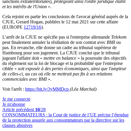
sanctions extraterritoriales)
, protégeant ainsi l'ordre juridique établi
et les intérêts de l'Union
».
Cela rejoint en partie les conclusions de l'avocat général auprès de la
CJUE, Gerard Hogan, publiées le 12 mai 2021 sur cette affaire
(EUROPE
12719/16
).
L'arrêt de la CJUE ne spécifie pas si l'entreprise allemande
Telekom
peut finalement annuler la résiliation de son contrat avec
BMI
ou
pas. En revanche, elle donne un cadre au tribunal supérieur de
Hambourg pour son jugement. La CJUE conclut que le tribunal
jugeant l'affaire doit «
mettre en balance
» la poursuite des objectifs
du règlement sur la loi de blocage et la probabilité que l'entreprise
ciblée «
soit exposée à des pertes économiques, ainsi que l'ampleur
de celles-ci, au cas où elle ne mettrait pas fin à ses relations
commerciales avec BMI
».
Voir l'arrêt :
https://bit.ly/3yMMDcp
(Léa Marchal)
Je me connecte
Je m'abonne
Article précédent
10
/28
CONSOMMATEURS :
la Cour de justice de l’UE précise l’étendue
de la protection assurée aux consommateurs par la directive sur les
clauses abusives