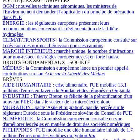
POLITIQUES SECTORIELLES
OGM :
nouvelles techniques génomiques, les ministres de
l'Environnement demandent l'application du principe de précaution
dans l'UE
ÉNERGIE :
les régulateurs européens présentent leurs
recommandations concernant la réglementation de la filière
hydrogène
CLIMAT/TRANSPORTS :
la Commission européenne consulte sur
la révision des normes d’émission pour les camions
MARCHÉ INTÉRIEUR :
marché unique, le nombre d’infractions
pour non-respect des règles européennes est en forte hausse
DROITS FONDAMENTAUX - SOCIÉTÉ
MÉDIAS :
la Commission européenne lance un premier appel à
contributions sur son
Acte sur la Liberté des Médias
BRÈVES
AIDE HUMANITAIRE :
crise alimentaire, l'UE mobilise 13,1
millions d'euros en faveur du Soudan et des réfugiés en Ouganda
INDUSTRIE :
Thierry Breton se félicite de la prénotification d'un
nouveau PIIEC dans le secteur de la microélectronique
MIGRATION :
pacte 'Asile et migration', pas de percée sur le
règlement Eurodac sous la Présidence slovène du Conseil de l'UE
NUMÉRIQUE :
la Commission européenne consulte en vue
d'améliorer les règles en matière de droit des sociétés numériques
PHILIPPINES :
l'UE mobilise une aide humanitaire initiale de 1,7
million d'euros pour les victimes du typhon
Rai