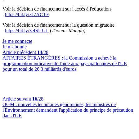
Voir la décision de financement sur l'accès à l'éducation
:
https://bit.ly/3J7ACTE
Voir la décision de financement sur la question migratoire
:
https://bit.ly/3efSUUJ
(
Thomas Mangin)
Je me connecte
Je m'abonne
Article précédent
14
/28
AFFAIRES ÉTRANGÈRES :
la Commission a achevé la
programmation indicative de l'aide aux pays partenaires de l'UE
pour un total de 26,3 milliards d'euros
Article suivant
16
/28
OGM :
nouvelles techniques génomiques, les ministres de
l'Environnement demandent l'application du principe de précaution
dans l'UE