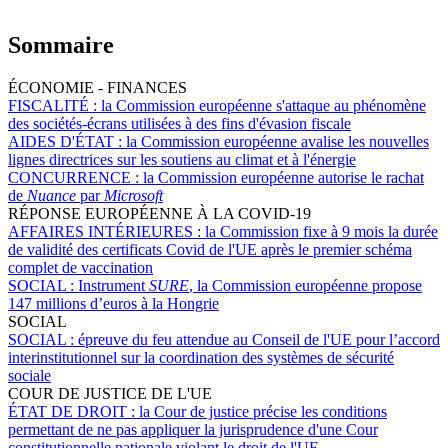
Sommaire
ÉCONOMIE - FINANCES
FISCALITÉ :
la Commission européenne s'attaque au phénomène
des sociétés-écrans utilisées à des fins d'évasion fiscale
AIDES D'ÉTAT :
la Commission européenne avalise les nouvelles
lignes directrices sur les soutiens au climat et à l'énergie
CONCURRENCE :
la Commission européenne autorise le rachat
de
Nuance
par
Microsoft
RÉPONSE EUROPÉENNE À LA COVID-19
AFFAIRES INTÉRIEURES :
la Commission fixe à 9 mois la durée
de validité des certificats Covid de l'UE après le premier schéma
complet de vaccination
SOCIAL :
Instrument
SURE
, la Commission européenne propose
147 millions d’euros à la Hongrie
SOCIAL
SOCIAL :
épreuve du feu attendue au Conseil de l'UE pour l’accord
interinstitutionnel sur la coordination des systèmes de sécurité
sociale
COUR DE JUSTICE DE L'UE
ÉTAT DE DROIT :
la Cour de justice précise les conditions
permettant de ne pas appliquer la jurisprudence d'une Cour
constitutionnelle nationale violant le droit de l'UE