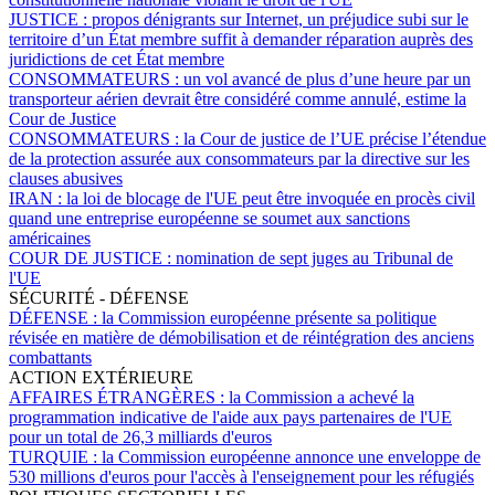
JUSTICE :
propos dénigrants sur Internet, un préjudice subi sur le
territoire d’un État membre suffit à demander réparation auprès des
juridictions de cet État membre
CONSOMMATEURS :
un vol avancé de plus d’une heure par un
transporteur aérien devrait être considéré comme annulé, estime la
Cour de Justice
CONSOMMATEURS :
la Cour de justice de l’UE précise l’étendue
de la protection assurée aux consommateurs par la directive sur les
clauses abusives
IRAN :
la loi de blocage de l'UE peut être invoquée en procès civil
quand une entreprise européenne se soumet aux sanctions
américaines
COUR DE JUSTICE :
nomination de sept juges au Tribunal de
l'UE
SÉCURITÉ - DÉFENSE
DÉFENSE :
la Commission européenne présente sa politique
révisée en matière de démobilisation et de réintégration des anciens
combattants
ACTION EXTÉRIEURE
AFFAIRES ÉTRANGÈRES :
la Commission a achevé la
programmation indicative de l'aide aux pays partenaires de l'UE
pour un total de 26,3 milliards d'euros
TURQUIE :
la Commission européenne annonce une enveloppe de
530 millions d'euros pour l'accès à l'enseignement pour les réfugiés