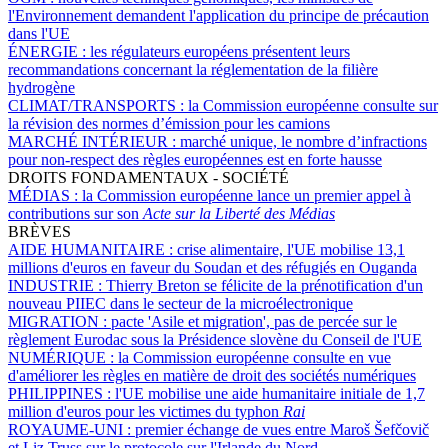
l'Environnement demandent l'application du principe de précaution
dans l'UE
ÉNERGIE :
les régulateurs européens présentent leurs
recommandations concernant la réglementation de la filière
hydrogène
CLIMAT/TRANSPORTS :
la Commission européenne consulte sur
la révision des normes d’émission pour les camions
MARCHÉ INTÉRIEUR :
marché unique, le nombre d’infractions
pour non-respect des règles européennes est en forte hausse
DROITS FONDAMENTAUX - SOCIÉTÉ
MÉDIAS :
la Commission européenne lance un premier appel à
contributions sur son
Acte sur la Liberté des Médias
BRÈVES
AIDE HUMANITAIRE :
crise alimentaire, l'UE mobilise 13,1
millions d'euros en faveur du Soudan et des réfugiés en Ouganda
INDUSTRIE :
Thierry Breton se félicite de la prénotification d'un
nouveau PIIEC dans le secteur de la microélectronique
MIGRATION :
pacte 'Asile et migration', pas de percée sur le
règlement Eurodac sous la Présidence slovène du Conseil de l'UE
NUMÉRIQUE :
la Commission européenne consulte en vue
d'améliorer les règles en matière de droit des sociétés numériques
PHILIPPINES :
l'UE mobilise une aide humanitaire initiale de 1,7
million d'euros pour les victimes du typhon
Rai
ROYAUME-UNI :
premier échange de vues entre Maroš Šefčovič
et Liz Truss sur le protocole sur l'Irlande du Nord