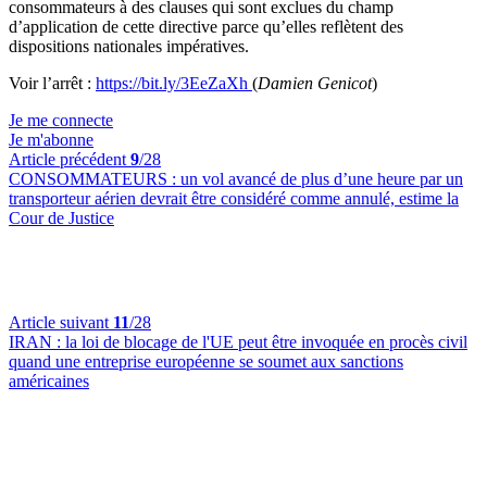
consommateurs à des clauses qui sont exclues du champ
d’application de cette directive parce qu’elles reflètent des
dispositions nationales impératives.
Voir l’arrêt :
https://bit.ly/3EeZaXh
(
Damien Genicot
)
Je me connecte
Je m'abonne
Article précédent
9
/28
CONSOMMATEURS :
un vol avancé de plus d’une heure par un
transporteur aérien devrait être considéré comme annulé, estime la
Cour de Justice
Article suivant
11
/28
IRAN :
la loi de blocage de l'UE peut être invoquée en procès civil
quand une entreprise européenne se soumet aux sanctions
américaines