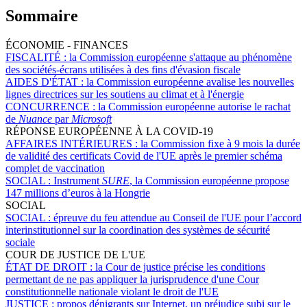
Sommaire
ÉCONOMIE - FINANCES
FISCALITÉ :
la Commission européenne s'attaque au phénomène
des sociétés-écrans utilisées à des fins d'évasion fiscale
AIDES D'ÉTAT :
la Commission européenne avalise les nouvelles
lignes directrices sur les soutiens au climat et à l'énergie
CONCURRENCE :
la Commission européenne autorise le rachat
de
Nuance
par
Microsoft
RÉPONSE EUROPÉENNE À LA COVID-19
AFFAIRES INTÉRIEURES :
la Commission fixe à 9 mois la durée
de validité des certificats Covid de l'UE après le premier schéma
complet de vaccination
SOCIAL :
Instrument
SURE
, la Commission européenne propose
147 millions d’euros à la Hongrie
SOCIAL
SOCIAL :
épreuve du feu attendue au Conseil de l'UE pour l’accord
interinstitutionnel sur la coordination des systèmes de sécurité
sociale
COUR DE JUSTICE DE L'UE
ÉTAT DE DROIT :
la Cour de justice précise les conditions
permettant de ne pas appliquer la jurisprudence d'une Cour
constitutionnelle nationale violant le droit de l'UE
JUSTICE :
propos dénigrants sur Internet, un préjudice subi sur le