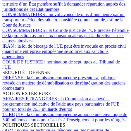
territoire d’un État membre suffit à demander réparation auprès des
juridictions de cet État membre
CONSOMMATEURS :
un vol avancé de plus d’une heure par un
transporteur aérien devrait être considéré comme annulé, estime la
Cour de Justice
CONSOMMATEURS :
la Cour de justice de l’UE précise l’étendue
de la protection assurée aux consommateurs par la directive sur les
clauses abusives
IRAN :
la loi de blocage de l'UE peut être invoquée en procès civil
quand une entreprise européenne se soumet aux sanctions
américaines
COUR DE JUSTICE :
nomination de sept juges au Tribunal de
l'UE
SÉCURITÉ - DÉFENSE
DÉFENSE :
la Commission européenne présente sa politique
révisée en matière de démobilisation et de réintégration des anciens
combattants
ACTION EXTÉRIEURE
AFFAIRES ÉTRANGÈRES :
la Commission a achevé la
programmation indicative de l'aide aux pays partenaires de l'UE
pour un total de 26,3 milliards d'euros
TURQUIE :
la Commission européenne annonce une enveloppe de
530 millions d'euros pour l'accès à l'enseignement pour les réfugiés
POLITIQUES SECTORIELLES
OGM :
nouvelles techniques génomiques, les ministres de