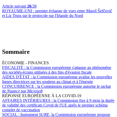
Article suivant
26
/28
ROYAUME-UNI :
premier échange de vues entre Maroš Šefčovič
et Liz Truss sur le protocole sur l'Irlande du Nord
Sommaire
ÉCONOMIE - FINANCES
FISCALITÉ :
la Commission européenne s'attaque au phénomène
des sociétés-écrans utilisées à des fins d'évasion fiscale
AIDES D'ÉTAT :
la Commission européenne avalise les nouvelles
lignes directrices sur les soutiens au climat et à l'énergie
CONCURRENCE :
la Commission européenne autorise le rachat
de
Nuance
par
Microsoft
RÉPONSE EUROPÉENNE À LA COVID-19
AFFAIRES INTÉRIEURES :
la Commission fixe à 9 mois la durée
de validité des certificats Covid de l'UE après le premier schéma
complet de vaccination
SOCIAL :
Instrument
SURE
, la Commission européenne propose