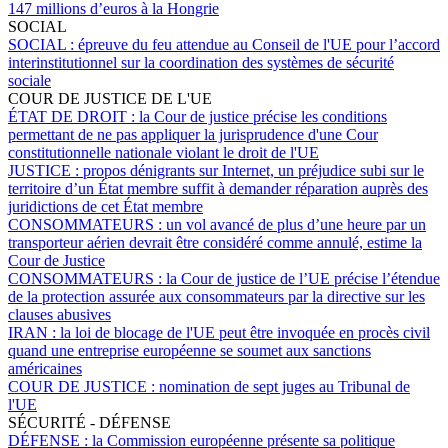
147 millions d’euros à la Hongrie
SOCIAL
SOCIAL :
épreuve du feu attendue au Conseil de l'UE pour l’accord
interinstitutionnel sur la coordination des systèmes de sécurité
sociale
COUR DE JUSTICE DE L'UE
ÉTAT DE DROIT :
la Cour de justice précise les conditions
permettant de ne pas appliquer la jurisprudence d'une Cour
constitutionnelle nationale violant le droit de l'UE
JUSTICE :
propos dénigrants sur Internet, un préjudice subi sur le
territoire d’un État membre suffit à demander réparation auprès des
juridictions de cet État membre
CONSOMMATEURS :
un vol avancé de plus d’une heure par un
transporteur aérien devrait être considéré comme annulé, estime la
Cour de Justice
CONSOMMATEURS :
la Cour de justice de l’UE précise l’étendue
de la protection assurée aux consommateurs par la directive sur les
clauses abusives
IRAN :
la loi de blocage de l'UE peut être invoquée en procès civil
quand une entreprise européenne se soumet aux sanctions
américaines
COUR DE JUSTICE :
nomination de sept juges au Tribunal de
l'UE
SÉCURITÉ - DÉFENSE
DÉFENSE :
la Commission européenne présente sa politique