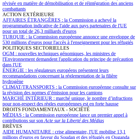
révisée en matière de démobilisation et de réintégration des anciens
combattants
ACTION EXTÉRIEURE
AFFAIRES ÉTRANGÈRES :
la Commission a achevé la
programmation indicative de l'aide aux pays partenaires de l'UE
pour un total de 26,3 milliards d'euros
TURQUIE :
la Commission européenne annonce une enveloppe de
530 millions d'euros pour l'accès à l'enseignement pour les réfugiés
POLITIQUES SECTORIELLES
OGM :
nouvelles techniques génomiques, les ministres de
l'Environnement demandent l'application du principe de précaution
dans l'UE
ÉNERGIE :
les régulateurs européens présentent leurs
recommandations concernant la réglementation de la filière
hydrogène
CLIMAT/TRANSPORTS :
la Commission européenne consulte sur
la révision des normes d’émission pour les camions
MARCHÉ INTÉRIEUR :
marché unique, le nombre d’infractions
pour non-respect des règles européennes est en forte hausse
DROITS FONDAMENTAUX - SOCIÉTÉ
MÉDIAS :
la Commission européenne lance un premier appel à
contributions sur son
Acte sur la Liberté des Médias
BRÈVES
AIDE HUMANITAIRE :
crise alimentaire, l'UE mobilise 13,1
millions d'euros en faveur du Soudan et des réfugiés en Ouganda