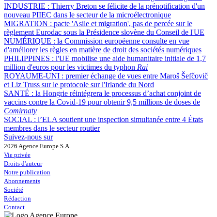
INDUSTRIE :
Thierry Breton se félicite de la prénotification d'un
nouveau PIIEC dans le secteur de la microélectronique
MIGRATION :
pacte 'Asile et migration', pas de percée sur le
règlement Eurodac sous la Présidence slovène du Conseil de l'UE
NUMÉRIQUE :
la Commission européenne consulte en vue
d'améliorer les règles en matière de droit des sociétés numériques
PHILIPPINES :
l'UE mobilise une aide humanitaire initiale de 1,7
million d'euros pour les victimes du typhon
Rai
ROYAUME-UNI :
premier échange de vues entre Maroš Šefčovič
et Liz Truss sur le protocole sur l'Irlande du Nord
SANTÉ :
la Hongrie réintégrera le processus d’achat conjoint de
vaccins contre la Covid-19 pour obtenir 9,5 millions de doses de
Comirnaty
SOCIAL :
l’ELA soutient une inspection simultanée entre 4 États
membres dans le secteur routier
Suivez-nous sur
2026 Agence Europe S.A.
Vie privée
Droits d'auteur
Notre publication
Abonnements
Société
Rédaction
Contact