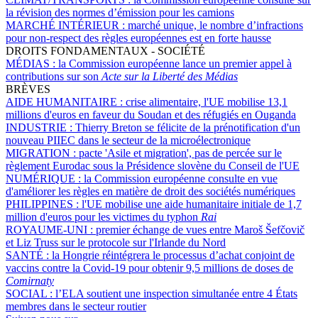
la révision des normes d’émission pour les camions
MARCHÉ INTÉRIEUR :
marché unique, le nombre d’infractions
pour non-respect des règles européennes est en forte hausse
DROITS FONDAMENTAUX - SOCIÉTÉ
MÉDIAS :
la Commission européenne lance un premier appel à
contributions sur son
Acte sur la Liberté des Médias
BRÈVES
AIDE HUMANITAIRE :
crise alimentaire, l'UE mobilise 13,1
millions d'euros en faveur du Soudan et des réfugiés en Ouganda
INDUSTRIE :
Thierry Breton se félicite de la prénotification d'un
nouveau PIIEC dans le secteur de la microélectronique
MIGRATION :
pacte 'Asile et migration', pas de percée sur le
règlement Eurodac sous la Présidence slovène du Conseil de l'UE
NUMÉRIQUE :
la Commission européenne consulte en vue
d'améliorer les règles en matière de droit des sociétés numériques
PHILIPPINES :
l'UE mobilise une aide humanitaire initiale de 1,7
million d'euros pour les victimes du typhon
Rai
ROYAUME-UNI :
premier échange de vues entre Maroš Šefčovič
et Liz Truss sur le protocole sur l'Irlande du Nord
SANTÉ :
la Hongrie réintégrera le processus d’achat conjoint de
vaccins contre la Covid-19 pour obtenir 9,5 millions de doses de
Comirnaty
SOCIAL :
l’ELA soutient une inspection simultanée entre 4 États
membres dans le secteur routier