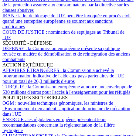
de la protection assurée aux consommateurs par la directive sur les
clauses abusives
IRAN :
la loi de blocage de l'UE peut être invoquée en procès civil
quand une entreprise européenne se soumet aux sanctions
américaines
COUR DE JUSTICE :
nomination de sept juges au Tribunal de
l'UE
SÉCURITÉ - DÉFENSE
DÉFENSE :
la Commission européenne présente sa politique
révisée en matière de démobilisation et de réintégration des anciens
combattants
ACTION EXTÉRIEURE
AFFAIRES ÉTRANGÈRES :
la Commission a achevé la
programmation indicative de l'aide aux pays partenaires de l'UE
pour un total de 26,3 milliards d'euros
TURQUIE :
la Commission européenne annonce une enveloppe de
530 millions d'euros pour l'accès à l'enseignement pour les réfugiés
POLITIQUES SECTORIELLES
OGM :
nouvelles techniques génomiques, les ministres de
l'Environnement demandent l'application du principe de précaution
dans l'UE
ÉNERGIE :
les régulateurs européens présentent leurs
recommandations concernant la réglementation de la filière
hydrogène
CLIMAT/TRANSPORTS :
la Commission européenne consulte sur