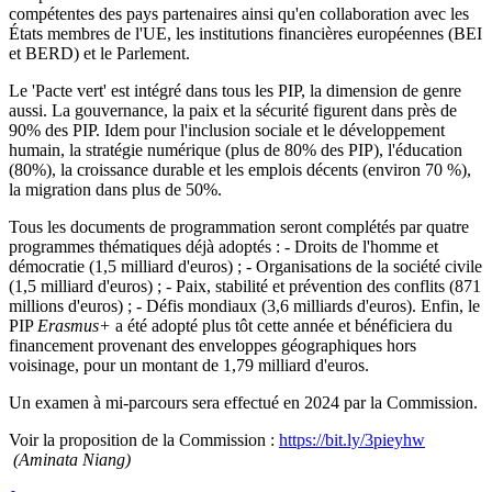
compétentes des pays partenaires ainsi qu'en collaboration avec les
États membres de l'UE, les institutions financières européennes (BEI
et BERD) et le Parlement.
Le 'Pacte vert' est intégré dans tous les PIP, la dimension de genre
aussi. La gouvernance, la paix et la sécurité figurent dans près de
90% des PIP. Idem pour l'inclusion sociale et le développement
humain, la stratégie numérique (plus de 80% des PIP), l'éducation
(80%), la croissance durable et les emplois décents (environ 70 %),
la migration dans plus de 50%.
Tous les documents de programmation seront complétés par quatre
programmes thématiques déjà adoptés : - Droits de l'homme et
démocratie (1,5 milliard d'euros) ; - Organisations de la société civile
(1,5 milliard d'euros) ; - Paix, stabilité et prévention des conflits (871
millions d'euros) ; - Défis mondiaux (3,6 milliards d'euros). Enfin, le
PIP
Erasmus+
a été adopté plus tôt cette année et bénéficiera du
financement provenant des enveloppes géographiques hors
voisinage, pour un montant de 1,79 milliard d'euros.
Un examen à mi-parcours sera effectué en 2024 par la Commission.
Voir la proposition de la Commission :
https://bit.ly/3pieyhw
(Aminata Niang)