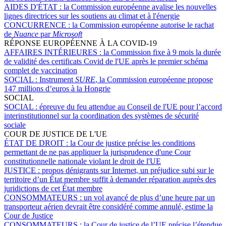
AIDES D'ÉTAT :
la Commission européenne avalise les nouvelles
lignes directrices sur les soutiens au climat et à l'énergie
CONCURRENCE :
la Commission européenne autorise le rachat
de
Nuance
par
Microsoft
RÉPONSE EUROPÉENNE À LA COVID-19
AFFAIRES INTÉRIEURES :
la Commission fixe à 9 mois la durée
de validité des certificats Covid de l'UE après le premier schéma
complet de vaccination
SOCIAL :
Instrument
SURE
, la Commission européenne propose
147 millions d’euros à la Hongrie
SOCIAL
SOCIAL :
épreuve du feu attendue au Conseil de l'UE pour l’accord
interinstitutionnel sur la coordination des systèmes de sécurité
sociale
COUR DE JUSTICE DE L'UE
ÉTAT DE DROIT :
la Cour de justice précise les conditions
permettant de ne pas appliquer la jurisprudence d'une Cour
constitutionnelle nationale violant le droit de l'UE
JUSTICE :
propos dénigrants sur Internet, un préjudice subi sur le
territoire d’un État membre suffit à demander réparation auprès des
juridictions de cet État membre
CONSOMMATEURS :
un vol avancé de plus d’une heure par un
transporteur aérien devrait être considéré comme annulé, estime la
Cour de Justice
CONSOMMATEURS :
la Cour de justice de l’UE précise l’étendue