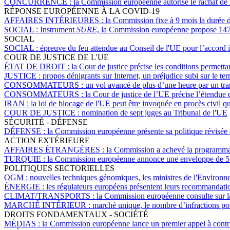
CONCURRENCE :
la Commission européenne autorise le rachat de
RÉPONSE EUROPÉENNE À LA COVID-19
AFFAIRES INTÉRIEURES :
la Commission fixe à 9 mois la durée d
SOCIAL :
Instrument
SURE
, la Commission européenne propose 147 
SOCIAL
SOCIAL :
épreuve du feu attendue au Conseil de l'UE pour l’accord in
COUR DE JUSTICE DE L'UE
ÉTAT DE DROIT :
la Cour de justice précise les conditions permetta
JUSTICE :
propos dénigrants sur Internet, un préjudice subi sur le te
CONSOMMATEURS :
un vol avancé de plus d’une heure par un tra
CONSOMMATEURS :
la Cour de justice de l’UE précise l’étendue 
IRAN :
la loi de blocage de l'UE peut être invoquée en procès civil
COUR DE JUSTICE :
nomination de sept juges au Tribunal de l'UE
SÉCURITÉ - DÉFENSE
DÉFENSE :
la Commission européenne présente sa politique révisée e
ACTION EXTÉRIEURE
AFFAIRES ÉTRANGÈRES :
la Commission a achevé la programmatio
TURQUIE :
la Commission européenne annonce une enveloppe de 530 
POLITIQUES SECTORIELLES
OGM :
nouvelles techniques génomiques, les ministres de l'Environn
ÉNERGIE :
les régulateurs européens présentent leurs recommandatio
CLIMAT/TRANSPORTS :
la Commission européenne consulte sur l
MARCHÉ INTÉRIEUR :
marché unique, le nombre d’infractions pou
DROITS FONDAMENTAUX - SOCIÉTÉ
MÉDIAS :
la Commission européenne lance un premier appel à contr