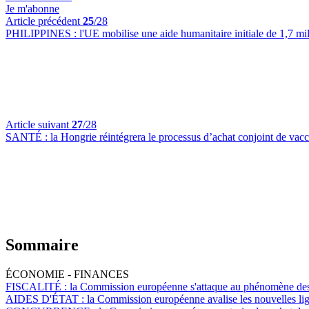
Je m'abonne
Article précédent
25
/28
PHILIPPINES :
l'UE mobilise une aide humanitaire initiale de 1,7 mi
Article suivant
27
/28
SANTÉ :
la Hongrie réintégrera le processus d’achat conjoint de vac
Sommaire
ÉCONOMIE - FINANCES
FISCALITÉ :
la Commission européenne s'attaque au phénomène des so
AIDES D'ÉTAT :
la Commission européenne avalise les nouvelles ligne