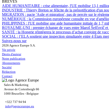
BRÈVES
AIDE HUMANITAIRE :
crise alimentaire, l'UE mobilise 13,1 mill
INDUSTRIE :
Thierry Breton se félicite de la prénotification d'un 
MIGRATION :
pacte 'Asile et migration', pas de percée sur le règl
NUMÉRIQUE :
la Commission européenne consulte en vue d'améliore
PHILIPPINES :
l'UE mobilise une aide humanitaire initiale de 1,7 mi
ROYAUME-UNI :
premier échange de vues entre Maroš Šefčovič et L
SANTÉ :
la Hongrie réintégrera le processus d’achat conjoint de vac
SOCIAL :
l’ELA soutient une inspection simultanée entre 4 États mem
Suivez-nous sur
2026 Agence Europe S.A.
Vie privée
Droits d'auteur
Notre publication
Abonnements
Société
Rédaction
Contact
Sales & Marketing
Avenue de Cortenbergh 66
1000 Bruxelles - Belgique
+322 737 94 94
info@agenceurope.eu