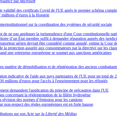
Nuance
par
Microsoft
e validité des certificats Covid de l'UE après le premier schéma comple
millions d’euros à la Hongrie
terinstitutionnel sur la coordination des systèmes de sécurité sociale
nt de ne pas appliquer la jurisprudence d'une Cour constitutionnelle nati
rritoire d’un État membre suffit à demander réparation auprès des juridi
nsporteur aérien devrait être considéré comme annulé, estime la Cour de
de la protection assurée aux consommateurs par la directive sur les clau
 quand une entreprise européenne se soumet aux sanctions américaines
n matière de démobilisation et de réintégration des anciens combattant
n indicative de l'aide aux pays partenaires de l'UE pour un total de 26
millions d'euros pour l'accès à l'enseignement pour les réfugiés
ement demandent l'application du principe de précaution dans l'UE
ns concernant la réglementation de la filière hydrogène
a révision des normes d’émission pour les camions
r non-respect des règles européennes est en forte hausse
ibutions sur son
Acte sur la Liberté des Médias