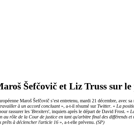
roš Šefčovič et Liz Truss sur le
ropéenne Maroš Šefčovič s’est entretenu, mardi 21 décembre, avec sa n
travailler à un accord concluant
», a-t-il résumé sur
Twitter
. «
La positio
our rassurer les '
Brexiters
', inquiets après le départ de David Frost. «
La
 au rôle de la Cour de justice en tant qu'arbitre final des différends et
s prêts à déclencher l'article 16
», a-t-elle prévenu.
(SP)