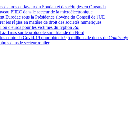
ions d'euros en faveur du Soudan et des réfugiés en Ouganda
nouveau PIIEC dans le secteur de la microélectronique
ement Eurodac sous la Présidence slovène du Conseil de l'UE
r les règles en matière de droit des sociétés numériques
llion d'euros pour les victimes du typhon
Rai
iz Truss sur le protocole sur l'Irlande du Nord
cins contre la Covid-19 pour obtenir 9,5 millions de doses de
Comirnaty
bres dans le secteur routier