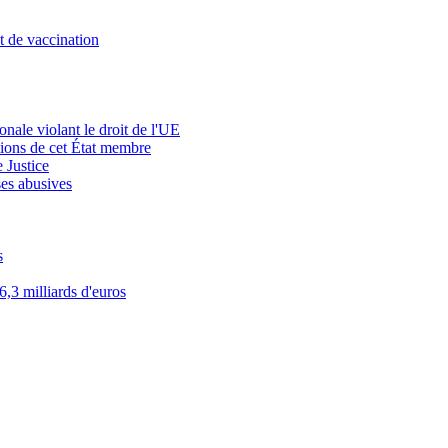
t de vaccination
onale violant le droit de l'UE
ctions de cet État membre
 Justice
ses abusives
s
,3 milliards d'euros