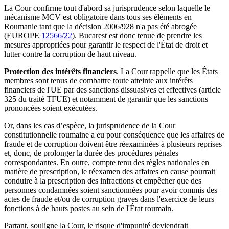
La Cour confirme tout d'abord sa jurisprudence selon laquelle le
mécanisme MCV est obligatoire dans tous ses éléments en
Roumanie tant que la décision 2006/928 n'a pas été abrogée
(EUROPE
12566/22
). Bucarest est donc tenue de prendre les
mesures appropriées pour garantir le respect de l'État de droit et
lutter contre la corruption de haut niveau.
Protection des intérêts financiers
. La Cour rappelle que les États
membres sont tenus de combattre toute atteinte aux intérêts
financiers de l'UE par des sanctions dissuasives et effectives (article
325 du traité TFUE) et notamment de garantir que les sanctions
prononcées soient exécutées.
Or, dans les cas d’espèce, la jurisprudence de la Cour
constitutionnelle roumaine a eu pour conséquence que les affaires de
fraude et de corruption doivent être réexaminées à plusieurs reprises
et, donc, de prolonger la durée des procédures pénales
correspondantes. En outre, compte tenu des règles nationales en
matière de prescription, le réexamen des affaires en cause pourrait
conduire à la prescription des infractions et empêcher que des
personnes condamnées soient sanctionnées pour avoir commis des
actes de fraude et/ou de corruption graves dans l'exercice de leurs
fonctions à de hauts postes au sein de l'État roumain.
Partant, souligne la Cour, le risque d'impunité deviendrait