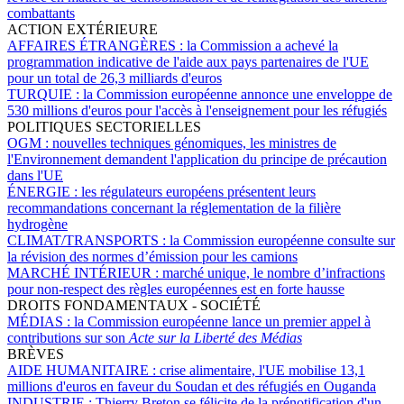
combattants
ACTION EXTÉRIEURE
AFFAIRES ÉTRANGÈRES :
la Commission a achevé la
programmation indicative de l'aide aux pays partenaires de l'UE
pour un total de 26,3 milliards d'euros
TURQUIE :
la Commission européenne annonce une enveloppe de
530 millions d'euros pour l'accès à l'enseignement pour les réfugiés
POLITIQUES SECTORIELLES
OGM :
nouvelles techniques génomiques, les ministres de
l'Environnement demandent l'application du principe de précaution
dans l'UE
ÉNERGIE :
les régulateurs européens présentent leurs
recommandations concernant la réglementation de la filière
hydrogène
CLIMAT/TRANSPORTS :
la Commission européenne consulte sur
la révision des normes d’émission pour les camions
MARCHÉ INTÉRIEUR :
marché unique, le nombre d’infractions
pour non-respect des règles européennes est en forte hausse
DROITS FONDAMENTAUX - SOCIÉTÉ
MÉDIAS :
la Commission européenne lance un premier appel à
contributions sur son
Acte sur la Liberté des Médias
BRÈVES
AIDE HUMANITAIRE :
crise alimentaire, l'UE mobilise 13,1
millions d'euros en faveur du Soudan et des réfugiés en Ouganda
INDUSTRIE :
Thierry Breton se félicite de la prénotification d'un