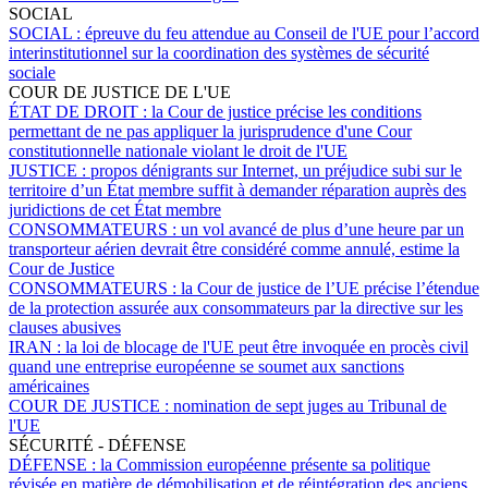
SOCIAL
SOCIAL :
épreuve du feu attendue au Conseil de l'UE pour l’accord
interinstitutionnel sur la coordination des systèmes de sécurité
sociale
COUR DE JUSTICE DE L'UE
ÉTAT DE DROIT :
la Cour de justice précise les conditions
permettant de ne pas appliquer la jurisprudence d'une Cour
constitutionnelle nationale violant le droit de l'UE
JUSTICE :
propos dénigrants sur Internet, un préjudice subi sur le
territoire d’un État membre suffit à demander réparation auprès des
juridictions de cet État membre
CONSOMMATEURS :
un vol avancé de plus d’une heure par un
transporteur aérien devrait être considéré comme annulé, estime la
Cour de Justice
CONSOMMATEURS :
la Cour de justice de l’UE précise l’étendue
de la protection assurée aux consommateurs par la directive sur les
clauses abusives
IRAN :
la loi de blocage de l'UE peut être invoquée en procès civil
quand une entreprise européenne se soumet aux sanctions
américaines
COUR DE JUSTICE :
nomination de sept juges au Tribunal de
l'UE
SÉCURITÉ - DÉFENSE
DÉFENSE :
la Commission européenne présente sa politique
révisée en matière de démobilisation et de réintégration des anciens