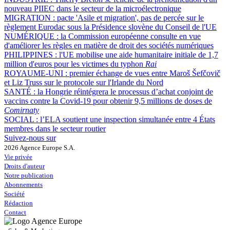
nouveau PIIEC dans le secteur de la microélectronique
MIGRATION :
pacte 'Asile et migration', pas de percée sur le
règlement Eurodac sous la Présidence slovène du Conseil de l'UE
NUMÉRIQUE :
la Commission européenne consulte en vue
d'améliorer les règles en matière de droit des sociétés numériques
PHILIPPINES :
l'UE mobilise une aide humanitaire initiale de 1,7
million d'euros pour les victimes du typhon
Rai
ROYAUME-UNI :
premier échange de vues entre Maroš Šefčovič
et Liz Truss sur le protocole sur l'Irlande du Nord
SANTÉ :
la Hongrie réintégrera le processus d’achat conjoint de
vaccins contre la Covid-19 pour obtenir 9,5 millions de doses de
Comirnaty
SOCIAL :
l’ELA soutient une inspection simultanée entre 4 États
membres dans le secteur routier
Suivez-nous sur
2026 Agence Europe S.A.
Vie privée
Droits d'auteur
Notre publication
Abonnements
Société
Rédaction
Contact