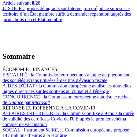
Article suivant
8
/28
JUSTICE :
propos dénigrants sur Internet, un préjudice subi sur le
territoire d’un État membre suffit à demander réparation auprès des
juridictions de cet État membre
Sommaire
ÉCONOMIE - FINANCES
FISCALITÉ :
la Commission européenne s'attaque au phénomène
des sociétés-écrans utilisées à des fins d'évasion fiscale
AIDES D'ÉTAT :
la Commission européenne avalise les nouvelles
lignes directrices sur les soutiens au climat et à l'énergie
CONCURRENCE :
la Commission européenne autorise le rachat
de
Nuance
par
Microsoft
RÉPONSE EUROPÉENNE À LA COVID-19
AFFAIRES INTÉRIEURES :
la Commission fixe à 9 mois la durée
de validité des certificats Covid de l'UE après le premier schéma
complet de vaccination
SOCIAL :
Instrument
SURE
, la Commission européenne propose
147 millions d’euros à la Hongrie