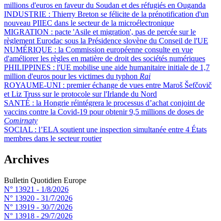
millions d'euros en faveur du Soudan et des réfugiés en Ouganda
INDUSTRIE :
Thierry Breton se félicite de la prénotification d'un
nouveau PIIEC dans le secteur de la microélectronique
MIGRATION :
pacte 'Asile et migration', pas de percée sur le
règlement Eurodac sous la Présidence slovène du Conseil de l'UE
NUMÉRIQUE :
la Commission européenne consulte en vue
d'améliorer les règles en matière de droit des sociétés numériques
PHILIPPINES :
l'UE mobilise une aide humanitaire initiale de 1,7
million d'euros pour les victimes du typhon
Rai
ROYAUME-UNI :
premier échange de vues entre Maroš Šefčovič
et Liz Truss sur le protocole sur l'Irlande du Nord
SANTÉ :
la Hongrie réintégrera le processus d’achat conjoint de
vaccins contre la Covid-19 pour obtenir 9,5 millions de doses de
Comirnaty
SOCIAL :
l’ELA soutient une inspection simultanée entre 4 États
membres dans le secteur routier
Archives
Bulletin Quotidien Europe
N° 13921 -
1/8/2026
N° 13920 -
31/7/2026
N° 13919 -
30/7/2026
N° 13918 -
29/7/2026