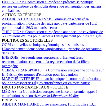
DÉFENSE :
la Commission européenne présente sa politique
révisée en matière de démobilisation et de réintégration des anciens
combattants
ACTION EXTÉRIEURE
AFFAIRES ÉTRANGÈRES :
la Commission a achevé la
programmation indicative de l'aide aux pays partenaires de l'UE
pour un total de 26,3 milliards d'euros
TURQUIE :
la Commission européenne annonce une enveloppe de
530 millions d'euros pour l'accès à l'enseignement pour les réfugiés
POLITIQUES SECTORIELLES
OGM :
nouvelles techniques génomiques, les ministres de
l'Environnement demandent l'application du principe de précaution
dans l'UE
ÉNERGIE :
les régulateurs européens présentent leurs
recommandations concernant la réglementation de la filière
hydrogène
CLIMAT/TRANSPORTS :
la Commission européenne consulte sur
la révision des normes d’émission pour les camions
MARCHÉ INTÉRIEUR :
marché unique, le nombre d’infractions
pour non-respect des règles européennes est en forte hausse
DROITS FONDAMENTAUX - SOCIÉTÉ
MÉDIAS :
la Commission européenne lance un premier appel à
contributions sur son
Acte sur la Liberté des Médias
BRÈVES
AIDE HUMANITAIRE :
crise alimentaire, l'UE mobilise 13,1