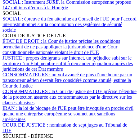
SOCIAL :
Instrument
SURE
, la Commission européenne propose
147 millions d’euros à la Hongrie
SOCIAL
SOCIAL :
épreuve du feu attendue au Conseil de l'UE pour l’accord
interinstitutionnel sur la coordination des systèmes de sécurité
sociale
COUR DE JUSTICE DE L'UE
ÉTAT DE DROIT :
la Cour de justice précise les conditions
permettant de ne pas appliquer la jurisprudence d'une Cour
constitutionnelle nationale violant le droit de l'UE
JUSTICE :
propos dénigrants sur Internet, un préjudice subi sur le
territoire d’un État membre suffit à demander réparation auprès des
juridictions de cet État membre
CONSOMMATEURS :
un vol avancé de plus d’une heure par un
transporteur aérien devrait être considéré comme annulé, estime la
Cour de Justice
CONSOMMATEURS :
la Cour de justice de l’UE précise l’étendue
de la protection assurée aux consommateurs par la directive sur les
clauses abusives
IRAN :
la loi de blocage de l'UE peut être invoquée en procès civil
quand une entreprise européenne se soumet aux sanctions
américaines
COUR DE JUSTICE :
nomination de sept juges au Tribunal de
l'UE
SÉCURITÉ - DÉFENSE