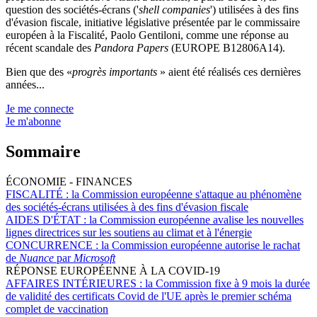
question des sociétés-écrans ('
shell companies
') utilisées à des fins
d'évasion fiscale, initiative législative présentée par le commissaire
européen à la Fiscalité, Paolo Gentiloni, comme une réponse au
récent scandale des
Pandora Papers
(EUROPE B12806A14).
Bien que des «
progrès importants
» aient été réalisés ces dernières
années...
Je me connecte
Je m'abonne
Sommaire
ÉCONOMIE - FINANCES
FISCALITÉ :
la Commission européenne s'attaque au phénomène
des sociétés-écrans utilisées à des fins d'évasion fiscale
AIDES D'ÉTAT :
la Commission européenne avalise les nouvelles
lignes directrices sur les soutiens au climat et à l'énergie
CONCURRENCE :
la Commission européenne autorise le rachat
de
Nuance
par
Microsoft
RÉPONSE EUROPÉENNE À LA COVID-19
AFFAIRES INTÉRIEURES :
la Commission fixe à 9 mois la durée
de validité des certificats Covid de l'UE après le premier schéma
complet de vaccination