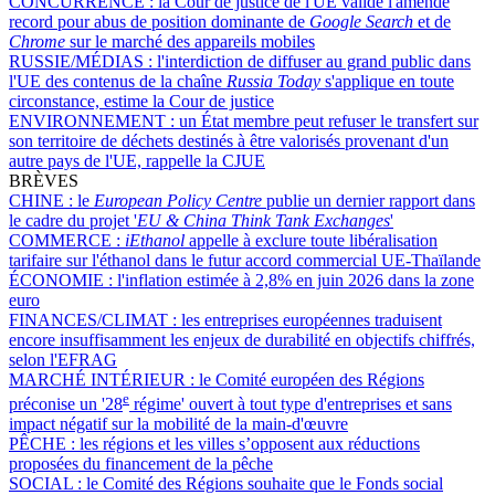
CONCURRENCE :
la Cour de justice de l'UE valide l'amende
record pour abus de position dominante de
Google Search
et de
Chrome
sur le marché des appareils mobiles
RUSSIE/MÉDIAS :
l'interdiction de diffuser au grand public dans
l'UE des contenus de la chaîne
Russia Today
s'applique en toute
circonstance, estime la Cour de justice
ENVIRONNEMENT :
un État membre peut refuser le transfert sur
son territoire de déchets destinés à être valorisés provenant d'un
autre pays de l'UE, rappelle la CJUE
BRÈVES
CHINE :
le
European Policy Centre
publie un dernier rapport dans
le cadre du projet '
EU & China Think Tank Exchanges
'
COMMERCE :
iEthanol
appelle à exclure toute libéralisation
tarifaire sur l'éthanol dans le futur accord commercial UE-Thaïlande
ÉCONOMIE :
l'inflation estimée à 2,8% en juin 2026 dans la zone
euro
FINANCES/CLIMAT :
les entreprises européennes traduisent
encore insuffisamment les enjeux de durabilité en objectifs chiffrés,
selon l'EFRAG
MARCHÉ INTÉRIEUR :
le Comité européen des Régions
e
préconise un '28
régime' ouvert à tout type d'entreprises et sans
impact négatif sur la mobilité de la main-d'œuvre
PÊCHE :
les régions et les villes s’opposent aux réductions
proposées du financement de la pêche
SOCIAL :
le Comité des Régions souhaite que le Fonds social