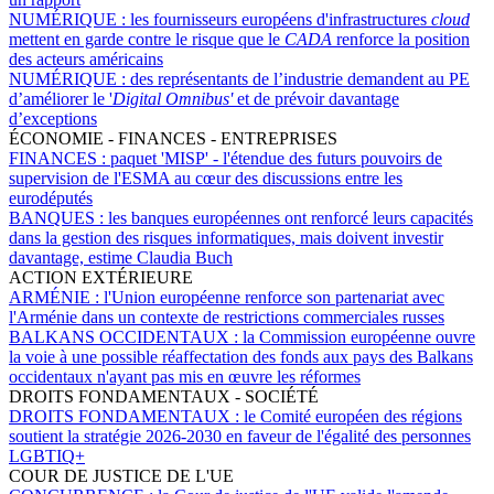
NUMÉRIQUE :
les fournisseurs européens d'infrastructures
cloud
mettent en garde contre le risque que le
CADA
renforce la position
des acteurs américains
NUMÉRIQUE :
des représentants de l’industrie demandent au PE
d’améliorer le '
Digital Omnibus'
et de prévoir davantage
d’exceptions
ÉCONOMIE - FINANCES - ENTREPRISES
FINANCES :
paquet 'MISP' - l'étendue des futurs pouvoirs de
supervision de l'ESMA au cœur des discussions entre les
eurodéputés
BANQUES :
les banques européennes ont renforcé leurs capacités
dans la gestion des risques informatiques, mais doivent investir
davantage, estime Claudia Buch
ACTION EXTÉRIEURE
ARMÉNIE :
l'Union européenne renforce son partenariat avec
l'Arménie dans un contexte de restrictions commerciales russes
BALKANS OCCIDENTAUX :
la Commission européenne ouvre
la voie à une possible réaffectation des fonds aux pays des Balkans
occidentaux n'ayant pas mis en œuvre les réformes
DROITS FONDAMENTAUX - SOCIÉTÉ
DROITS FONDAMENTAUX :
le Comité européen des régions
soutient la stratégie 2026-2030 en faveur de l'égalité des personnes
LGBTIQ+
COUR DE JUSTICE DE L'UE