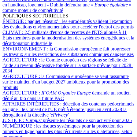
en handicap, logement - Dublin défendra une «
Europe égalitaire
»
comme moteur de compétitivité
POLITIQUES SECTORIELLES
ÉNERGIE :
paquet 'réseaux' - les eurodéputés valident l'exemption
des évaluations environnementales pour accélérer l'octroi des permis
CLIMAT :
2,5 milliards d'euros de recettes de l'ETS alloués à 11
États membres pour la modernisation des systèmes énergétiques et la
décarbonation industrielle
ENVIRONNEMENT :
la Commission européenne fait progresser
les travaux sur les restrictions des substances chimiques dangereuses
AGRICULTURE :
le Comité européen des régions se félicite de
l’aide au revenu dégressive fondée sur la surface prévue pour 2028-
2034
AGRICULTURE :
la Commission européenne se veut rassurante
sur le maintien d'un budget 2027 ambitieux pour la promotion des
produits
AGRICULTURE :
IFOAM Organics Europe
demande un soutien
dédié au bio dans la future PAC
AFFAIRES INTÉRIEURES :
détection des contenus pédocriminels
en ligne - le Conseil de l'UE prêt à étendre jusqu'en avril 2028 la
dérogation à la directive '
ePrivacy
'
JUSTICE :
Eurojust
présente les résultats de son activité pour 2025
NUMÉRIQUE :
les risques systémiques pour la protection des
mineurs en ligne parmi les plus récurrents sur les plateformes, selon
un rapport