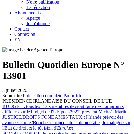
Notre publication
La rédaction
Abonnements
Aperçu
Je m'abonne
Contact
Connexion
EN
Bulletin Quotidien Europe N°
13901
3 juillet 2026
Sommaire
Publication complète
Par article
PRÉSIDENCE IRLANDAISE DU CONSEIL DE L'UE
BUDGET :
tous les États membres devront faire des compromis
difficiles sur le budget de l'UE post-2027, prévient Micheál Martin
JUSTICE/DROITS FONDAMENTAUX :
l'Irlande prévoit des
avancées sur le 'Bouclier européen de la démocratie', le dialogue sur
l'État de droit et la révision d'
Eurojust
SOCIAL/EMPLOI :
lutte contre la pauvreté, emploi des personnes