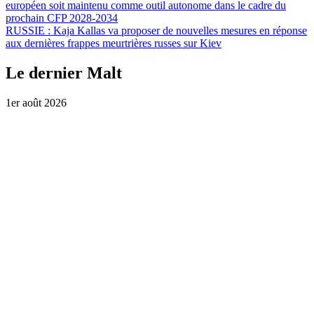
européen soit maintenu comme outil autonome dans le cadre du
prochain CFP 2028-2034
RUSSIE :
Kaja Kallas va proposer de nouvelles mesures en réponse
aux dernières frappes meurtrières russes sur Kiev
Le dernier Malt
1er août 2026