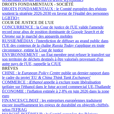
DROITS FONDAMENTAUX - SOCIÉTÉ
DROITS FONDAMENTAUX :
le Comité européen des régions
soutient la stratégie 2026-2030 en faveur de l'égalité des personnes
LGBTIQ+
COUR DE JUSTICE DE L'UE
CONCURRENCE :
la Cour de justice de l'UE valide l'amende
record pour abus de position dominante de
Google Search
et de
Chrome
sur le marché des appareils mobiles
RUSSIE/MÉDIAS :
l'interdiction de diffuser au grand public dans
l'UE des contenus de la chaîne
Russia Today
s'applique en toute
circonstance, estime la Cour de justice
ENVIRONNEMENT :
un État membre peut refuser le transfert sur
son territoire de déchets destinés à être valorisés provenant d'un
autre pays de l'UE, rappelle la CJUE
BRÈVES
CHINE :
le
European Policy Centre
publie un dernier rapport dans
le cadre du projet '
EU & China Think Tank Exchanges
'
COMMERCE :
iEthanol
appelle à exclure toute libéralisation
tarifaire sur l'éthanol dans le futur accord commercial UE-Thaïlande
ÉCONOMIE :
l'inflation estimée à 2,8% en juin 2026 dans la zone
euro
FINANCES/CLIMAT :
les entreprises européennes traduisent
encore insuffisamment les enjeux de durabilité en objectifs chiffrés,
selon l'EFRAG