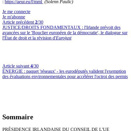
:
https://aeur.eu/f/mml
(Solenn Paulic)
Je me connecte
Je m'abonne
Article précédent
2
/30
JUSTICE/DROITS FONDAMENTAUX :
l'Irlande prévoit des
avancées sur le 'Bouclier européen de la démocratie', le dialogue sur
l'État de droit et la révision d'
Eurojust
Article suivant
4
/30
ÉNERGIE :
paquet 'réseaux' - les eurodéputés valident l'exemption
des évaluations environnementales pour accélérer l'octroi des permis
Sommaire
PRÉSIDENCE IRLANDAISE DU CONSEIL DE L'UE