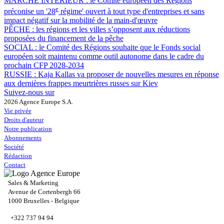
MARCHÉ INTÉRIEUR :
le Comité européen des Régions
e
préconise un '28
régime' ouvert à tout type d'entreprises et sans
impact négatif sur la mobilité de la main-d'œuvre
PÊCHE :
les régions et les villes s’opposent aux réductions
proposées du financement de la pêche
SOCIAL :
le Comité des Régions souhaite que le Fonds social
européen soit maintenu comme outil autonome dans le cadre du
prochain CFP 2028-2034
RUSSIE :
Kaja Kallas va proposer de nouvelles mesures en réponse
aux dernières frappes meurtrières russes sur Kiev
Suivez-nous sur
2026 Agence Europe S.A.
Vie privée
Droits d'auteur
Notre publication
Abonnements
Société
Rédaction
Contact
Sales & Marketing
Avenue de Cortenbergh 66
1000 Bruxelles - Belgique
+322 737 94 94