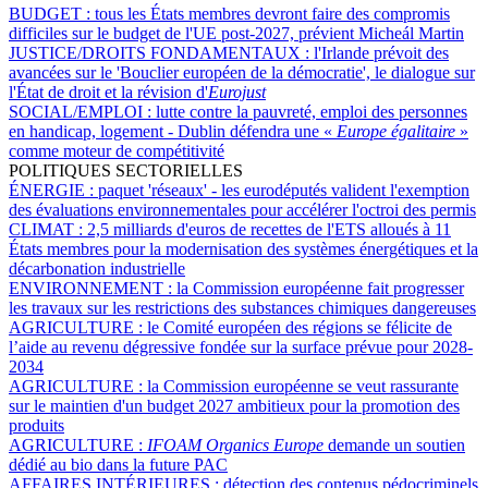
BUDGET :
tous les États membres devront faire des compromis
difficiles sur le budget de l'UE post-2027, prévient Micheál Martin
JUSTICE/DROITS FONDAMENTAUX :
l'Irlande prévoit des
avancées sur le 'Bouclier européen de la démocratie', le dialogue sur
l'État de droit et la révision d'
Eurojust
SOCIAL/EMPLOI :
lutte contre la pauvreté, emploi des personnes
en handicap, logement - Dublin défendra une «
Europe égalitaire
»
comme moteur de compétitivité
POLITIQUES SECTORIELLES
ÉNERGIE :
paquet 'réseaux' - les eurodéputés valident l'exemption
des évaluations environnementales pour accélérer l'octroi des permis
CLIMAT :
2,5 milliards d'euros de recettes de l'ETS alloués à 11
États membres pour la modernisation des systèmes énergétiques et la
décarbonation industrielle
ENVIRONNEMENT :
la Commission européenne fait progresser
les travaux sur les restrictions des substances chimiques dangereuses
AGRICULTURE :
le Comité européen des régions se félicite de
l’aide au revenu dégressive fondée sur la surface prévue pour 2028-
2034
AGRICULTURE :
la Commission européenne se veut rassurante
sur le maintien d'un budget 2027 ambitieux pour la promotion des
produits
AGRICULTURE :
IFOAM Organics Europe
demande un soutien
dédié au bio dans la future PAC
AFFAIRES INTÉRIEURES :
détection des contenus pédocriminels