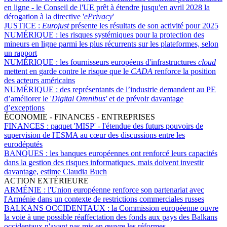
en ligne - le Conseil de l'UE prêt à étendre jusqu'en avril 2028 la
dérogation à la directive '
ePrivacy
'
JUSTICE :
Eurojust
présente les résultats de son activité pour 2025
NUMÉRIQUE :
les risques systémiques pour la protection des
mineurs en ligne parmi les plus récurrents sur les plateformes, selon
un rapport
NUMÉRIQUE :
les fournisseurs européens d'infrastructures
cloud
mettent en garde contre le risque que le
CADA
renforce la position
des acteurs américains
NUMÉRIQUE :
des représentants de l’industrie demandent au PE
d’améliorer le '
Digital Omnibus'
et de prévoir davantage
d’exceptions
ÉCONOMIE - FINANCES - ENTREPRISES
FINANCES :
paquet 'MISP' - l'étendue des futurs pouvoirs de
supervision de l'ESMA au cœur des discussions entre les
eurodéputés
BANQUES :
les banques européennes ont renforcé leurs capacités
dans la gestion des risques informatiques, mais doivent investir
davantage, estime Claudia Buch
ACTION EXTÉRIEURE
ARMÉNIE :
l'Union européenne renforce son partenariat avec
l'Arménie dans un contexte de restrictions commerciales russes
BALKANS OCCIDENTAUX :
la Commission européenne ouvre
la voie à une possible réaffectation des fonds aux pays des Balkans
occidentaux n'ayant pas mis en œuvre les réformes