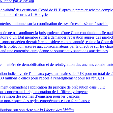
Nuance
par
Microsoft
e validité des certificats Covid de l'UE après le premier schéma comple
millions d’euros à la Hongrie
terinstitutionnel sur la coordination des systèmes de sécurité sociale
nt de ne pas appliquer la jurisprudence d'une Cour constitutionnelle nati
rritoire d’un État membre suffit à demander réparation auprès des juridi
nsporteur aérien devrait être considéré comme annulé, estime la Cour de
de la protection assurée aux consommateurs par la directive sur les clau
 quand une entreprise européenne se soumet aux sanctions américaines
n matière de démobilisation et de réintégration des anciens combattant
n indicative de l'aide aux pays partenaires de l'UE pour un total de 26
millions d'euros pour l'accès à l'enseignement pour les réfugiés
ement demandent l'application du principe de précaution dans l'UE
ns concernant la réglementation de la filière hydrogène
a révision des normes d’émission pour les camions
r non-respect des règles européennes est en forte hausse
ibutions sur son
Acte sur la Liberté des Médias