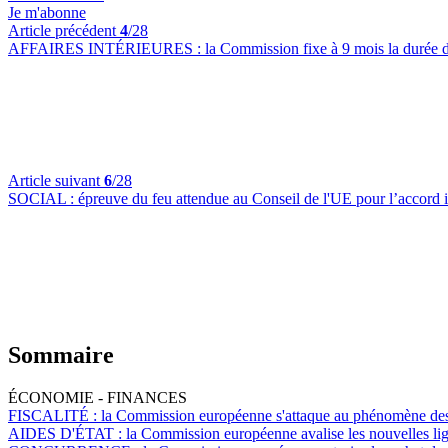
Je m'abonne
Article précédent
4
/28
AFFAIRES INTÉRIEURES :
la Commission fixe à 9 mois la durée d
Article suivant
6
/28
SOCIAL :
épreuve du feu attendue au Conseil de l'UE pour l’accord in
Sommaire
ÉCONOMIE - FINANCES
FISCALITÉ :
la Commission européenne s'attaque au phénomène des so
AIDES D'ÉTAT :
la Commission européenne avalise les nouvelles ligne