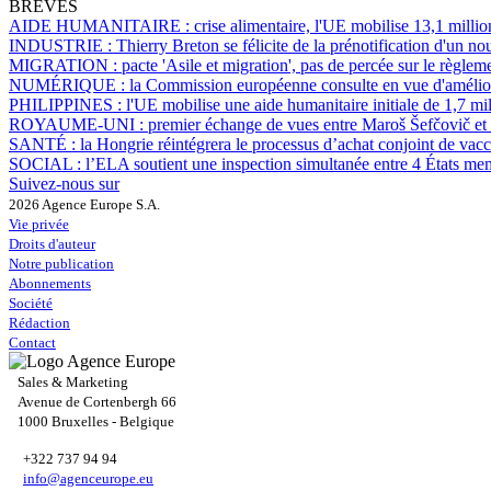
BRÈVES
AIDE HUMANITAIRE :
crise alimentaire, l'UE mobilise 13,1 mill
INDUSTRIE :
Thierry Breton se félicite de la prénotification d'un 
MIGRATION :
pacte 'Asile et migration', pas de percée sur le règl
NUMÉRIQUE :
la Commission européenne consulte en vue d'améliore
PHILIPPINES :
l'UE mobilise une aide humanitaire initiale de 1,7 mi
ROYAUME-UNI :
premier échange de vues entre Maroš Šefčovič et L
SANTÉ :
la Hongrie réintégrera le processus d’achat conjoint de vac
SOCIAL :
l’ELA soutient une inspection simultanée entre 4 États mem
Suivez-nous sur
2026 Agence Europe S.A.
Vie privée
Droits d'auteur
Notre publication
Abonnements
Société
Rédaction
Contact
Sales & Marketing
Avenue de Cortenbergh 66
1000 Bruxelles - Belgique
+322 737 94 94
info@agenceurope.eu