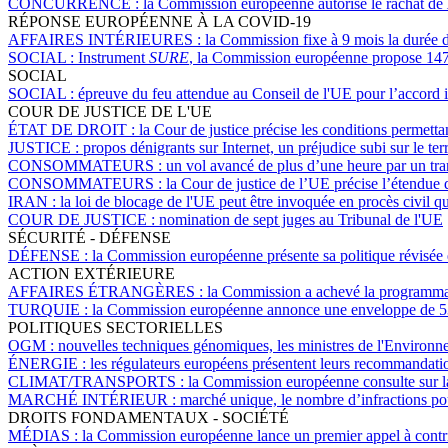
CONCURRENCE :
la Commission européenne autorise le rachat de
RÉPONSE EUROPÉENNE À LA COVID-19
AFFAIRES INTÉRIEURES :
la Commission fixe à 9 mois la durée d
SOCIAL :
Instrument
SURE
, la Commission européenne propose 147 
SOCIAL
SOCIAL :
épreuve du feu attendue au Conseil de l'UE pour l’accord in
COUR DE JUSTICE DE L'UE
ÉTAT DE DROIT :
la Cour de justice précise les conditions permetta
JUSTICE :
propos dénigrants sur Internet, un préjudice subi sur le te
CONSOMMATEURS :
un vol avancé de plus d’une heure par un tra
CONSOMMATEURS :
la Cour de justice de l’UE précise l’étendue 
IRAN :
la loi de blocage de l'UE peut être invoquée en procès civil
COUR DE JUSTICE :
nomination de sept juges au Tribunal de l'UE
SÉCURITÉ - DÉFENSE
DÉFENSE :
la Commission européenne présente sa politique révisée e
ACTION EXTÉRIEURE
AFFAIRES ÉTRANGÈRES :
la Commission a achevé la programmatio
TURQUIE :
la Commission européenne annonce une enveloppe de 530 
POLITIQUES SECTORIELLES
OGM :
nouvelles techniques génomiques, les ministres de l'Environn
ÉNERGIE :
les régulateurs européens présentent leurs recommandatio
CLIMAT/TRANSPORTS :
la Commission européenne consulte sur l
MARCHÉ INTÉRIEUR :
marché unique, le nombre d’infractions pou
DROITS FONDAMENTAUX - SOCIÉTÉ
MÉDIAS :
la Commission européenne lance un premier appel à contr