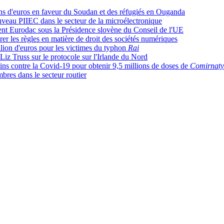
ions d'euros en faveur du Soudan et des réfugiés en Ouganda
nouveau PIIEC dans le secteur de la microélectronique
ement Eurodac sous la Présidence slovène du Conseil de l'UE
r les règles en matière de droit des sociétés numériques
llion d'euros pour les victimes du typhon
Rai
iz Truss sur le protocole sur l'Irlande du Nord
cins contre la Covid-19 pour obtenir 9,5 millions de doses de
Comirnaty
bres dans le secteur routier