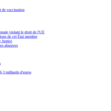
t de vaccination
onale violant le droit de l'UE
ctions de cet État membre
 Justice
ses abusives
s
,3 milliards d'euros