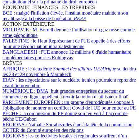
constitutionnel sur la primauté du droit européen
ÉCONOMIE - FINANCES - ENTREPRISES
BCE :
malgré l'inflation élevée, l'institut monétaire maintient son
recalibrage à la baisse de l'opération
PEPP
ACTION EXTÉRIEURE
MOLDAVIE :
M. Borrell dénonce l’utilisation du gaz russe comme
arme géopolitique
PALESTINE :
le Haut Représentant de l'UE appelle à des efforts
pour une réconciliation intra-palestinienne
BANGLADESH :
l'UE annonce 12 millions € d'aide humanitaire
supplémentaires pour les Rohingyas
BRÈVES
AFRIQUE :
le deuxième
Sommet des affaires UE/Afrique
se tiendra
les 28 et 29 novembre à Marrakech
IRAN :
les négociations sur le nucléaire iranien pourraient reprendre
avant fin novembre
NUMÉRIQUE :
DMA, huit grandes entreprises du secteur du
commerce en ligne appellent à revoir la notion d''utilisateur final'
PARLEMENT EUROPÉEN :
un groupe d'eurodéputés s'oppose à
l'obligation de montrer un certificat Covid de l'UE pour entrer au PE
PÊCHE :
la commission du PE donne son feu vert à l’accord de
pêche UE/Gabon
RÉGIONS :
Nathalie Sarrabezolles élue à la tête de la commission
COTER du Comité européen des régions
RÉGIONS :
les collectivités locales et régionales souffrent d’un