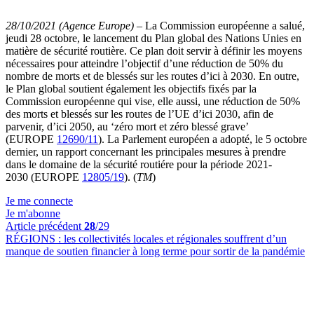
28/10/2021 (Agence Europe)
–
La Commission européenne a salué,
jeudi 28 octobre, le lancement du Plan global des Nations Unies en
matière de sécurité routière. Ce plan doit servir à définir les moyens
nécessaires pour atteindre l’objectif d’une réduction de 50% du
nombre de morts et de blessés sur les routes d’ici à 2030. En outre,
le Plan global soutient également les objectifs fixés par la
Commission européenne qui vise, elle aussi, une réduction de 50%
des morts et blessés sur les routes de l’UE d’ici 2030, afin de
parvenir, d’ici 2050, au ‘zéro mort et zéro blessé grave’
(EUROPE
12690/11
). La Parlement européen a adopté, le 5 octobre
dernier, un rapport concernant les principales mesures à prendre
dans le domaine de la sécurité routiére pour la période 2021-
2030 (EUROPE
12805/19
). (
TM
)
Je me connecte
Je m'abonne
Article précédent
28
/29
RÉGIONS :
les collectivités locales et régionales souffrent d’un
manque de soutien financier à long terme pour sortir de la pandémie