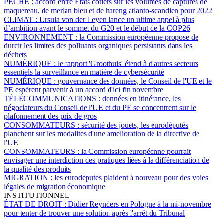
PÊCHE :
accord entre États côtiers sur les volumes de captures de
maquereau, de merlan bleu et de hareng atlanto-scandien pour 2022
CLIMAT :
Ursula von der Leyen lance un ultime appel à plus
d’ambition avant le sommet du G20 et le début de la COP26
ENVIRONNEMENT :
la Commission européenne propose de
durcir les limites des polluants organiques persistants dans les
déchets
NUMÉRIQUE :
le rapport 'Groothuis' étend à d'autres secteurs
essentiels la surveillance en matière de cybersécurité
NUMÉRIQUE :
gouvernance des données, le Conseil de l'UE et le
PE espèrent parvenir à un accord d'ici fin novembre
TÉLÉCOMMUNICATIONS :
données en itinérance, les
négociateurs du Conseil de l'UE et du PE se concentrent sur le
plafonnement des prix de gros
CONSOMMATEURS :
sécurité des jouets, les eurodéputés
planchent sur les modalités d'une amélioration de la directive de
l'UE
CONSOMMATEURS :
la Commission européenne pourrait
envisager une interdiction des pratiques liées à la différenciation de
la qualité des produits
MIGRATION :
les eurodéputés plaident à nouveau pour des voies
légales de migration économique
INSTITUTIONNEL
ÉTAT DE DROIT :
Didier Reynders en Pologne à la mi-novembre
pour tenter de trouver une solution après l'arrêt du Tribunal