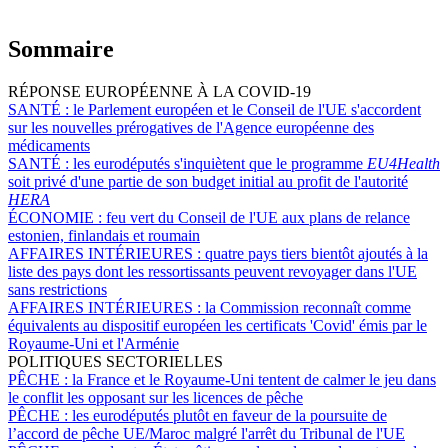
Sommaire
RÉPONSE EUROPÉENNE À LA COVID-19
SANTÉ :
le Parlement européen et le Conseil de l'UE s'accordent
sur les nouvelles prérogatives de l'Agence européenne des
médicaments
SANTÉ :
les eurodéputés s'inquiètent que le programme
EU4Health
soit privé d'une partie de son budget initial au profit de l'autorité
HERA
ÉCONOMIE :
feu vert du Conseil de l'UE aux plans de relance
estonien, finlandais et roumain
AFFAIRES INTÉRIEURES :
quatre pays tiers bientôt ajoutés à la
liste des pays dont les ressortissants peuvent revoyager dans l'UE
sans restrictions
AFFAIRES INTÉRIEURES :
la Commission reconnaît comme
équivalents au dispositif européen les certificats 'Covid' émis par le
Royaume-Uni et l'Arménie
POLITIQUES SECTORIELLES
PÊCHE :
la France et le Royaume-Uni tentent de calmer le jeu dans
le conflit les opposant sur les licences de pêche
PÊCHE :
les eurodéputés plutôt en faveur de la poursuite de
l’accord de pêche UE/Maroc malgré l'arrêt du Tribunal de l'UE