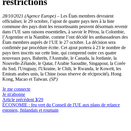
restrictions
28/10/2021 (Agence Europe)
–
Les États membres devraient
officialiser, le 29 octobre, l’ajout de quatre pays tiers à la liste
commune des pays dont les ressortissants peuvent désormais revenir
dans l’UE sans raisons essentielles, à savoir le Pérou, la Colombie,
l’Argentine et la Namibie, comme l’ont décidé les ambassadeurs des
États membres auprès de l’UE le 27 octobre. La décision sera
confirmée par procédure écrite. Cet ajout portera à 23 le nombre de
pays tiers inscrits sur cette liste, qui comprend outre ces quatre
nouveaux pays, Bahreïn, l'Australie, le Canada, la Jordanie, la
Nouvelle-Zélande, le Qatar, l'Arabie Saoudite, Singapour, la Corée
du Sud, l'Uruguay, l'Ukraine, le Chili, le Rwanda, le Koweït, les
Emirats arabes unis, la Chine (sous réserve de réciprocité), Hong
Kong, Macao et Taïwan.
(SP)
Je me connecte
Je m'abonne
Article précédent
3
/29
ÉCONOMIE :
feu vert du Conseil de l'UE aux plans de relance
estonien, finlandais et roumain