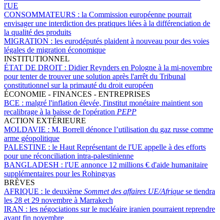
l'UE
CONSOMMATEURS :
la Commission européenne pourrait
envisager une interdiction des pratiques liées à la différenciation de
la qualité des produits
MIGRATION :
les eurodéputés plaident à nouveau pour des voies
légales de migration économique
INSTITUTIONNEL
ÉTAT DE DROIT :
Didier Reynders en Pologne à la mi-novembre
pour tenter de trouver une solution après l'arrêt du Tribunal
constitutionnel sur la primauté du droit européen
ÉCONOMIE - FINANCES - ENTREPRISES
BCE :
malgré l'inflation élevée, l'institut monétaire maintient son
recalibrage à la baisse de l'opération
PEPP
ACTION EXTÉRIEURE
MOLDAVIE :
M. Borrell dénonce l’utilisation du gaz russe comme
arme géopolitique
PALESTINE :
le Haut Représentant de l'UE appelle à des efforts
pour une réconciliation intra-palestinienne
BANGLADESH :
l'UE annonce 12 millions € d'aide humanitaire
supplémentaires pour les Rohingyas
BRÈVES
AFRIQUE :
le deuxième
Sommet des affaires UE/Afrique
se tiendra
les 28 et 29 novembre à Marrakech
IRAN :
les négociations sur le nucléaire iranien pourraient reprendre
avant fin novembre