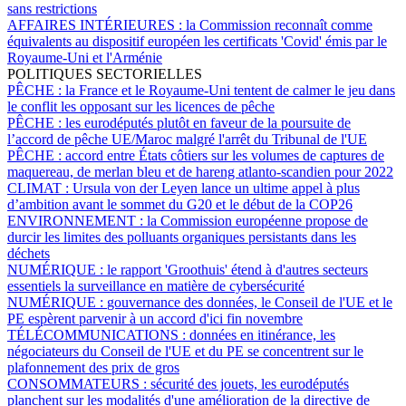
sans restrictions
AFFAIRES INTÉRIEURES :
la Commission reconnaît comme
équivalents au dispositif européen les certificats 'Covid' émis par le
Royaume-Uni et l'Arménie
POLITIQUES SECTORIELLES
PÊCHE :
la France et le Royaume-Uni tentent de calmer le jeu dans
le conflit les opposant sur les licences de pêche
PÊCHE :
les eurodéputés plutôt en faveur de la poursuite de
l’accord de pêche UE/Maroc malgré l'arrêt du Tribunal de l'UE
PÊCHE :
accord entre États côtiers sur les volumes de captures de
maquereau, de merlan bleu et de hareng atlanto-scandien pour 2022
CLIMAT :
Ursula von der Leyen lance un ultime appel à plus
d’ambition avant le sommet du G20 et le début de la COP26
ENVIRONNEMENT :
la Commission européenne propose de
durcir les limites des polluants organiques persistants dans les
déchets
NUMÉRIQUE :
le rapport 'Groothuis' étend à d'autres secteurs
essentiels la surveillance en matière de cybersécurité
NUMÉRIQUE :
gouvernance des données, le Conseil de l'UE et le
PE espèrent parvenir à un accord d'ici fin novembre
TÉLÉCOMMUNICATIONS :
données en itinérance, les
négociateurs du Conseil de l'UE et du PE se concentrent sur le
plafonnement des prix de gros
CONSOMMATEURS :
sécurité des jouets, les eurodéputés
planchent sur les modalités d'une amélioration de la directive de