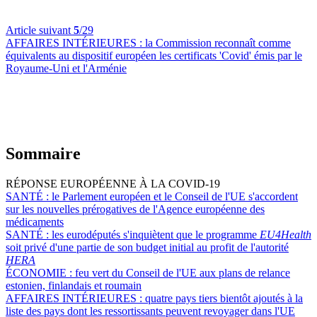
Article suivant
5
/29
AFFAIRES INTÉRIEURES :
la Commission reconnaît comme
équivalents au dispositif européen les certificats 'Covid' émis par le
Royaume-Uni et l'Arménie
Sommaire
RÉPONSE EUROPÉENNE À LA COVID-19
SANTÉ :
le Parlement européen et le Conseil de l'UE s'accordent
sur les nouvelles prérogatives de l'Agence européenne des
médicaments
SANTÉ :
les eurodéputés s'inquiètent que le programme
EU4Health
soit privé d'une partie de son budget initial au profit de l'autorité
HERA
ÉCONOMIE :
feu vert du Conseil de l'UE aux plans de relance
estonien, finlandais et roumain
AFFAIRES INTÉRIEURES :
quatre pays tiers bientôt ajoutés à la
liste des pays dont les ressortissants peuvent revoyager dans l'UE