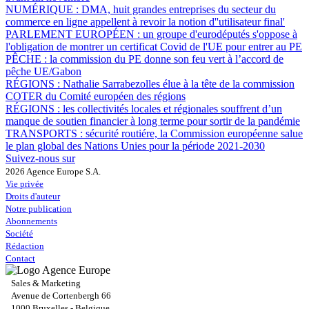
NUMÉRIQUE :
DMA, huit grandes entreprises du secteur du
commerce en ligne appellent à revoir la notion d''utilisateur final'
PARLEMENT EUROPÉEN :
un groupe d'eurodéputés s'oppose à
l'obligation de montrer un certificat Covid de l'UE pour entrer au PE
PÊCHE :
la commission du PE donne son feu vert à l’accord de
pêche UE/Gabon
RÉGIONS :
Nathalie Sarrabezolles élue à la tête de la commission
COTER du Comité européen des régions
RÉGIONS :
les collectivités locales et régionales souffrent d’un
manque de soutien financier à long terme pour sortir de la pandémie
TRANSPORTS :
sécurité routiére, la Commission européenne salue
le plan global des Nations Unies pour la période 2021-2030
Suivez-nous sur
2026 Agence Europe S.A.
Vie privée
Droits d'auteur
Notre publication
Abonnements
Société
Rédaction
Contact
Sales & Marketing
Avenue de Cortenbergh 66
1000 Bruxelles - Belgique