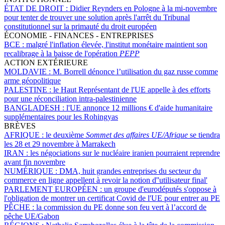
ÉTAT DE DROIT :
Didier Reynders en Pologne à la mi-novembre
pour tenter de trouver une solution après l'arrêt du Tribunal
constitutionnel sur la primauté du droit européen
ÉCONOMIE - FINANCES - ENTREPRISES
BCE :
malgré l'inflation élevée, l'institut monétaire maintient son
recalibrage à la baisse de l'opération
PEPP
ACTION EXTÉRIEURE
MOLDAVIE :
M. Borrell dénonce l’utilisation du gaz russe comme
arme géopolitique
PALESTINE :
le Haut Représentant de l'UE appelle à des efforts
pour une réconciliation intra-palestinienne
BANGLADESH :
l'UE annonce 12 millions € d'aide humanitaire
supplémentaires pour les Rohingyas
BRÈVES
AFRIQUE :
le deuxième
Sommet des affaires UE/Afrique
se tiendra
les 28 et 29 novembre à Marrakech
IRAN :
les négociations sur le nucléaire iranien pourraient reprendre
avant fin novembre
NUMÉRIQUE :
DMA, huit grandes entreprises du secteur du
commerce en ligne appellent à revoir la notion d''utilisateur final'
PARLEMENT EUROPÉEN :
un groupe d'eurodéputés s'oppose à
l'obligation de montrer un certificat Covid de l'UE pour entrer au PE
PÊCHE :
la commission du PE donne son feu vert à l’accord de
pêche UE/Gabon