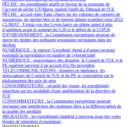
PÊCHE :
les eurodéputés plutôt en faveur de la poursuite de
l’accord de pêche UE/Maroc malgré l'arrêt du Tribunal de l'UE
PÊCHE :
accord entre États côtiers sur les volumes de captures de
maquereau, de merlan bleu et de hareng atlanto-scandien pour 2022
CLIMAT :
Ursula von der Leyen lance un ultime appel à plus
d’ambition avant le sommet du G20 et le début de la COP26
ENVIRONNEMENT :
la Commission européenne propose de
durcir les limites des polluants organiques persistants dans les
déchets
NUMÉRIQUE :
le rapport 'Groothuis' étend à d'autres secteurs
essentiels la surveillance en matière de cybersécurité
NUMÉRIQUE :
gouvernance des données, le Conseil de l'UE et le
PE espèrent parvenir à un accord d'ici fin novembre
TÉLÉCOMMUNICATIONS :
données en itinérance, les
négociateurs du Conseil de l'UE et du PE se concentrent sur le
plafonnement des prix de gros
CONSOMMATEURS :
sécurité des jouets, les eurodéputés
planchent sur les modalités d'une amélioration de la directive de
l'UE
CONSOMMATEURS :
la Commission européenne pourrait
envisager une interdiction des pratiques liées à la différenciation de
la qualité des produits
MIGRATION :
les eurodéputés plaident à nouveau pour des voies
légales de migration économique
INSTITUTIONNEL