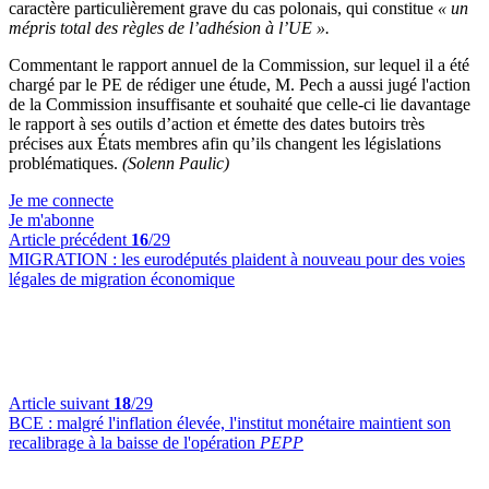
caractère particulièrement grave du cas polonais, qui constitue
« un
mépris total des règles de l’adhésion à l’UE ».
Commentant le rapport annuel de la Commission, sur lequel il a été
chargé par le PE de rédiger une étude, M. Pech a aussi jugé l'action
de la Commission insuffisante et souhaité que celle-ci lie davantage
le rapport à ses outils d’action et émette des dates butoirs très
précises aux États membres afin qu’ils changent les législations
problématiques.
(Solenn Paulic)
Je me connecte
Je m'abonne
Article précédent
16
/29
MIGRATION :
les eurodéputés plaident à nouveau pour des voies
légales de migration économique
Article suivant
18
/29
BCE :
malgré l'inflation élevée, l'institut monétaire maintient son
recalibrage à la baisse de l'opération
PEPP