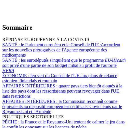
Sommaire
RÉPONSE EUROPÉENNE À LA COVID-19
SANTÉ :
le Parlement européen et le Conseil de l'UE s'accordent
sur les nouvelles prérogatives de l'Agence européenne des
médicaments
SANTÉ :
les eurodéputés s'inquiètent que le programme
EU4Health
soit privé d'une partie de son budget initial au profit de l'autorité
HERA
ÉCONOMIE :
feu vert du Conseil de l'UE aux plans de relance
estonien, finlandais et roumain
AFFAIRES INTÉRIEURES :
quatre pays tiers bientôt ajoutés à la
liste des pays dont les ressortissants peuvent revoyager dans l'UE
sans restrictions
AFFAIRES INTÉRIEURES :
la Commission reconnaît comme
équivalents au dispositif européen les certificats 'Covid' émis par le
Royaume-Uni et l'Arménie
POLITIQUES SECTORIELLES
PÊCHE :
la France et le Royaume-Uni tentent de calmer le jeu dans
le conflit les opposant sur les licences de pêche