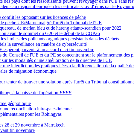
iste des pays dont les ressortissants peuvent revoyager dans l'UE sans rest
ents au dispositif européen les certificats 'Covid' émis par le Royaum
 conflit les opposant sur les licences de pêche
d de pêche UE/Maroc malgré l'arrêt du Tribunal de l'UE
aquereau, de merlan bleu et de hareng atlanto-scandien pour 2022
tion avant le sommet du G20 et le début de la COP26
s limites des polluants organiques persistants dans les déchets
tiels la surveillance en matière de cybersécurité
E espèrent parvenir à un accord d'ici fin novembre
rs du Conseil de l'UE et du PE se concentrent sur le plafonnement des p
t sur les modalités d'une amélioration de la directive de l'UE
ne interdiction des pratiques liées à la différenciation de la qualité de
égales de migration économique
tenter de trouver une solution après l'arrêt du Tribunal constitutionne
librage à la baisse de l'opération
PEPP
rme géopolitique
 une réconciliation intra-palestinienne
pplémentaires pour les Rohingyas
les 28 et 29 novembre à Marrakech
 avant fin novembre