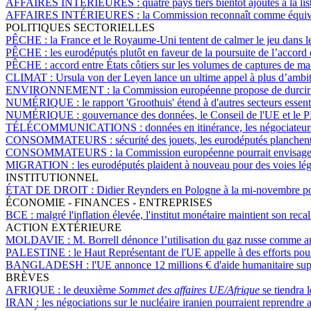
AFFAIRES INTÉRIEURES :
quatre pays tiers bientôt ajoutés à la l
AFFAIRES INTÉRIEURES :
la Commission reconnaît comme équival
POLITIQUES SECTORIELLES
PÊCHE :
la France et le Royaume-Uni tentent de calmer le jeu dans le
PÊCHE :
les eurodéputés plutôt en faveur de la poursuite de l’accor
PÊCHE :
accord entre États côtiers sur les volumes de captures de m
CLIMAT :
Ursula von der Leyen lance un ultime appel à plus d’ambi
ENVIRONNEMENT :
la Commission européenne propose de durcir le
NUMÉRIQUE :
le rapport 'Groothuis' étend à d'autres secteurs essen
NUMÉRIQUE :
gouvernance des données, le Conseil de l'UE et le P
TÉLÉCOMMUNICATIONS :
données en itinérance, les négociateu
CONSOMMATEURS :
sécurité des jouets, les eurodéputés planchen
CONSOMMATEURS :
la Commission européenne pourrait envisager u
MIGRATION :
les eurodéputés plaident à nouveau pour des voies l
INSTITUTIONNEL
ÉTAT DE DROIT :
Didier Reynders en Pologne à la mi-novembre pour 
ÉCONOMIE - FINANCES - ENTREPRISES
BCE :
malgré l'inflation élevée, l'institut monétaire maintient son reca
ACTION EXTÉRIEURE
MOLDAVIE :
M. Borrell dénonce l’utilisation du gaz russe comme a
PALESTINE :
le Haut Représentant de l'UE appelle à des efforts pour
BANGLADESH :
l'UE annonce 12 millions € d'aide humanitaire su
BRÈVES
AFRIQUE :
le deuxième
Sommet des affaires UE/Afrique
se tiendra 
IRAN :
les négociations sur le nucléaire iranien pourraient reprendre