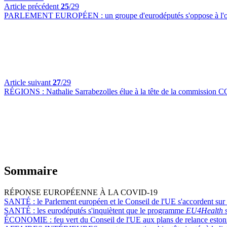
Article précédent
25
/29
PARLEMENT EUROPÉEN :
un groupe d'eurodéputés s'oppose à l'o
Article suivant
27
/29
RÉGIONS :
Nathalie Sarrabezolles élue à la tête de la commission
Sommaire
RÉPONSE EUROPÉENNE À LA COVID-19
SANTÉ :
le Parlement européen et le Conseil de l'UE s'accordent su
SANTÉ :
les eurodéputés s'inquiètent que le programme
EU4Health
s
ÉCONOMIE :
feu vert du Conseil de l'UE aux plans de relance eston