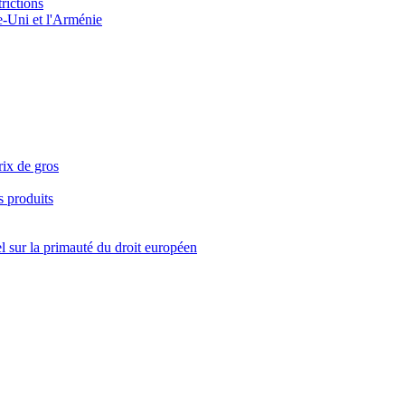
rictions
e-Uni et l'Arménie
rix de gros
s produits
l sur la primauté du droit européen