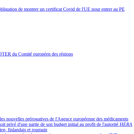
bligation de montrer un certificat Covid de l'UE pour entrer au PE
 COTER du Comité européen des régions
r les nouvelles prérogatives de l'Agence européenne des médicaments
oit privé d'une partie de son budget initial au profit de l'autorité
HERA
ien, finlandais et roumain