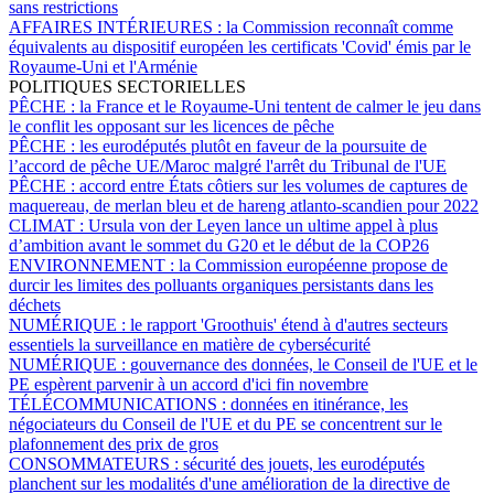
sans restrictions
AFFAIRES INTÉRIEURES :
la Commission reconnaît comme
équivalents au dispositif européen les certificats 'Covid' émis par le
Royaume-Uni et l'Arménie
POLITIQUES SECTORIELLES
PÊCHE :
la France et le Royaume-Uni tentent de calmer le jeu dans
le conflit les opposant sur les licences de pêche
PÊCHE :
les eurodéputés plutôt en faveur de la poursuite de
l’accord de pêche UE/Maroc malgré l'arrêt du Tribunal de l'UE
PÊCHE :
accord entre États côtiers sur les volumes de captures de
maquereau, de merlan bleu et de hareng atlanto-scandien pour 2022
CLIMAT :
Ursula von der Leyen lance un ultime appel à plus
d’ambition avant le sommet du G20 et le début de la COP26
ENVIRONNEMENT :
la Commission européenne propose de
durcir les limites des polluants organiques persistants dans les
déchets
NUMÉRIQUE :
le rapport 'Groothuis' étend à d'autres secteurs
essentiels la surveillance en matière de cybersécurité
NUMÉRIQUE :
gouvernance des données, le Conseil de l'UE et le
PE espèrent parvenir à un accord d'ici fin novembre
TÉLÉCOMMUNICATIONS :
données en itinérance, les
négociateurs du Conseil de l'UE et du PE se concentrent sur le
plafonnement des prix de gros
CONSOMMATEURS :
sécurité des jouets, les eurodéputés
planchent sur les modalités d'une amélioration de la directive de