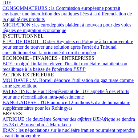
l'UE
CONSOMMATEURS :
la Commission européenne pourrait
envisager une interdiction des pratiques liées à la différenciation de
la qualité des produits
MIGRATION :
les eurodéputés plaident à nouveau pour des voies
légales de migration économique
INSTITUTIONNEL
ÉTAT DE DROIT :
Didier Reynders en Pologne à la mi-novembre
pour tenter de trouver une solution après l'arrêt du Tribunal
constitutionnel sur la primauté du droit européen
ÉCONOMIE - FINANCES - ENTREPRISES
BCE :
malgré l'inflation élevée, l'institut monétaire maintient son
recalibrage à la baisse de l'opération
PEPP
ACTION EXTÉRIEURE
MOLDAVIE :
M. Borrell dénonce l’utilisation du gaz russe comme
arme géopolitique
PALESTINE :
le Haut Représentant de l'UE appelle à des efforts
pour une réconciliation intra-palestinienne
BANGLADESH :
l'UE annonce 12 millions € d'aide humanitaire
supplémentaires pour les Rohingyas
BRÈVES
AFRIQUE :
le deuxième
Sommet des affaires UE/Afrique
se tiendra
les 28 et 29 novembre à Marrakech
IRAN :
les négociations sur le nucléaire iranien pourraient reprendre
avant fin novembre