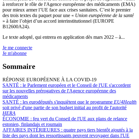
à renforcer le rôle de l'Agence européenne des médicaments (EMA)
pour mieux armer l’UE face aux crises sanitaires. C’est le premier
des trois textes du paquet pour une «
Union européenne de la santé
» à faire l’objet d’un accord interinstitutionnel (EUROPE
B12600A24).
Le texte adopté, qui entrera en application dès mars 2022 – à...
Je me connecte
Je m'abonne
Sommaire
RÉPONSE EUROPÉENNE À LA COVID-19
SANTÉ :
le Parlement européen et le Conseil de l'UE s'accordent
sur les nouvelles prérogatives de l'Agence européenne des
médicaments
SANTÉ :
les eurodéputés s'inquiètent que le programme
EU4Health
soit privé d'une partie de son budget initial au profit de l'autorité
HERA
ÉCONOMIE :
feu vert du Conseil de l'UE aux plans de relance
estonien, finlandais et roumain
AFFAIRES INTÉRIEURES :
quatre pays tiers bientôt ajoutés à la
liste des pays dont les ressortissants peuvent revoyager dans l'UE