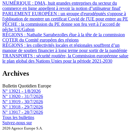
NUMÉRIQUE :
DMA, huit grandes entreprises du secteur du
commerce en ligne appellent à revoir la notion d''utilisateur final'
PARLEMENT EUROPÉEN :
un groupe d'eurodéputés s'oppose à
l'obligation de montrer un certificat Covid de l'UE pour entrer au PE
PÊCHE :
la commission du PE donne son feu vert à l’accord de
pêche UE/Gabon
RÉGIONS :
Nathalie Sarrabezolles élue à la tête de la commission
COTER du Comité européen des régions
RÉGIONS :
les collectivités locales et régionales souffrent d’un
manque de soutien financier à long terme pour sortir de la pandémie
TRANSPORTS :
sécurité routiére, la Commission européenne salue
le plan global des Nations Unies pour la période 2021-2030
Archives
Bulletin Quotidien Europe
N° 13921 -
1/8/2026
N° 13920 -
31/7/2026
N° 13919 -
30/7/2026
N° 13918 -
29/7/2026
N° 13917 -
28/7/2026
Tous les bulletins
Suivez-nous sur
2026 Agence Europe S.A.