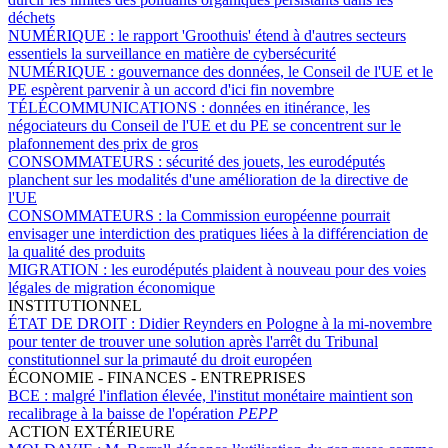
déchets
NUMÉRIQUE :
le rapport 'Groothuis' étend à d'autres secteurs
essentiels la surveillance en matière de cybersécurité
NUMÉRIQUE :
gouvernance des données, le Conseil de l'UE et le
PE espèrent parvenir à un accord d'ici fin novembre
TÉLÉCOMMUNICATIONS :
données en itinérance, les
négociateurs du Conseil de l'UE et du PE se concentrent sur le
plafonnement des prix de gros
CONSOMMATEURS :
sécurité des jouets, les eurodéputés
planchent sur les modalités d'une amélioration de la directive de
l'UE
CONSOMMATEURS :
la Commission européenne pourrait
envisager une interdiction des pratiques liées à la différenciation de
la qualité des produits
MIGRATION :
les eurodéputés plaident à nouveau pour des voies
légales de migration économique
INSTITUTIONNEL
ÉTAT DE DROIT :
Didier Reynders en Pologne à la mi-novembre
pour tenter de trouver une solution après l'arrêt du Tribunal
constitutionnel sur la primauté du droit européen
ÉCONOMIE - FINANCES - ENTREPRISES
BCE :
malgré l'inflation élevée, l'institut monétaire maintient son
recalibrage à la baisse de l'opération
PEPP
ACTION EXTÉRIEURE