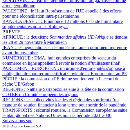
MOLDAVIE :
M. Borrell dénonce l’utilisation du gaz russe comme
arme géopolitique
PALESTINE :
le Haut Représentant de l'UE appelle à des efforts
pour une réconciliation intra-palestinienne
BANGLADESH :
l'UE annonce 12 millions € d'aide humanitaire
supplémentaires pour les Rohingyas
BRÈVES
AFRIQUE :
le deuxième
Sommet des affaires UE/Afrique
se tiendra
les 28 et 29 novembre à Marrakech
IRAN :
les négociations sur le nucléaire iranien pourraient reprendre
avant fin novembre
NUMÉRIQUE :
DMA, huit grandes entreprises du secteur du
commerce en ligne appellent à revoir la notion d''utilisateur final'
PARLEMENT EUROPÉEN :
un groupe d'eurodéputés s'oppose à
l'obligation de montrer un certificat Covid de l'UE pour entrer au PE
PÊCHE :
la commission du PE donne son feu vert à l’accord de
pêche UE/Gabon
RÉGIONS :
Nathalie Sarrabezolles élue à la tête de la commission
COTER du Comité européen des régions
RÉGIONS :
les collectivités locales et régionales souffrent d’un
manque de soutien financier à long terme pour sortir de la pandémie
TRANSPORTS :
sécurité routiére, la Commission européenne salue
le plan global des Nations Unies pour la période 2021-2030
Suivez-nous sur
2026 Agence Europe S.A.