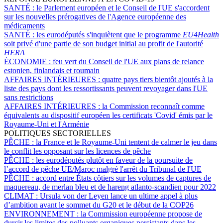
SANTÉ :
le Parlement européen et le Conseil de l'UE s'accordent
sur les nouvelles prérogatives de l'Agence européenne des
médicaments
SANTÉ :
les eurodéputés s'inquiètent que le programme
EU4Health
soit privé d'une partie de son budget initial au profit de l'autorité
HERA
ÉCONOMIE :
feu vert du Conseil de l'UE aux plans de relance
estonien, finlandais et roumain
AFFAIRES INTÉRIEURES :
quatre pays tiers bientôt ajoutés à la
liste des pays dont les ressortissants peuvent revoyager dans l'UE
sans restrictions
AFFAIRES INTÉRIEURES :
la Commission reconnaît comme
équivalents au dispositif européen les certificats 'Covid' émis par le
Royaume-Uni et l'Arménie
POLITIQUES SECTORIELLES
PÊCHE :
la France et le Royaume-Uni tentent de calmer le jeu dans
le conflit les opposant sur les licences de pêche
PÊCHE :
les eurodéputés plutôt en faveur de la poursuite de
l’accord de pêche UE/Maroc malgré l'arrêt du Tribunal de l'UE
PÊCHE :
accord entre États côtiers sur les volumes de captures de
maquereau, de merlan bleu et de hareng atlanto-scandien pour 2022
CLIMAT :
Ursula von der Leyen lance un ultime appel à plus
d’ambition avant le sommet du G20 et le début de la COP26
ENVIRONNEMENT :
la Commission européenne propose de
durcir les limites des polluants organiques persistants dans les