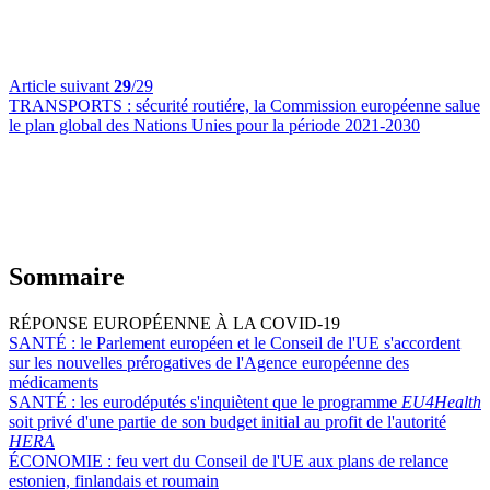
Article suivant
29
/29
TRANSPORTS :
sécurité routiére, la Commission européenne salue
le plan global des Nations Unies pour la période 2021-2030
Sommaire
RÉPONSE EUROPÉENNE À LA COVID-19
SANTÉ :
le Parlement européen et le Conseil de l'UE s'accordent
sur les nouvelles prérogatives de l'Agence européenne des
médicaments
SANTÉ :
les eurodéputés s'inquiètent que le programme
EU4Health
soit privé d'une partie de son budget initial au profit de l'autorité
HERA
ÉCONOMIE :
feu vert du Conseil de l'UE aux plans de relance
estonien, finlandais et roumain