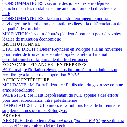
CONSOMMATEURS :
sécurité des jouets, les eurodéputés
planchent sur les modalités d'une amélioration de la directive de
l'UE
CONSOMMATEURS :
la Commission européenne pourrait
envisager une interdiction des pratiques liées à la différenciation de
la qualité des produits
MIGRATION :
les eurodéputés plaident à nouveau pour des voies
légales de migration économique
INSTITUTIONNEL
ÉTAT DE DROIT :
Didier Reynders en Pologne à la mi-novembre
pour tenter de trouver une solution après l'arrêt du Tribunal
constitutionnel sur la primauté du droit européen
ÉCONOMIE - FINANCES - ENTREPRISES
BCE :
malgré l'inflation élevée, l'institut monétaire maintient son
recalibrage à la baisse de l'opération
PEPP
ACTION EXTÉRIEURE
MOLDAVIE :
M. Borrell dénonce l’utilisation du gaz russe comme
arme géopolitique
PALESTINE :
le Haut Représentant de l'UE appelle à des efforts
pour une réconciliation intra-palestinienne
BANGLADESH :
l'UE annonce 12 millions € d'aide humanitaire
supplémentaires pour les Rohingyas
BRÈVES
AFRIQUE :
le deuxième
Sommet des affaires UE/Afrique
se tiendra
les 28 et 29 novembre à Marrakech