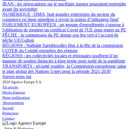
IRAN :
les négociations sur le nucléaire iranien pourraient reprendre
avant fin novembre
NUMÉRIQUE :
DMA, huit grandes entreprises du secteur du
commerce en ligne appellent à revoir la notion d''utilisateur final'
PARLEMENT EUROPÉEN :
un groupe d'eurodéputés s'oppose à
l'obligation de montrer un certificat Covid de l'UE pour entrer au PE
PÊCHE :
la commission du PE donne son feu vert à l’accord de
pêche UE/Gabon
RÉGIONS :
Nathalie Sarrabezolles élue à la tête de la commission
COTER du Comité européen des régions
RÉGIONS :
les collectivités locales et régionales souffrent d’un
manque de soutien financier à long terme pour sortir de la pandémie
TRANSPORTS :
sécurité routiére, la Commission européenne salue
le plan global des Nations Unies pour la période 2021-2030
Suivez-nous sur
2026 Agence Europe S.A.
Vie privée
Droits d'auteur
Notre publication
Abonnements
Société
Rédaction
Contact
Sales & Marketing