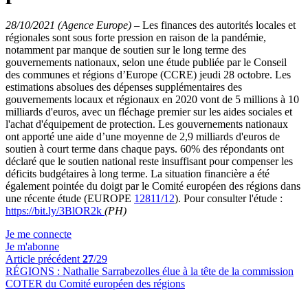
28/10/2021 (Agence Europe)
–
Les finances des autorités locales et
régionales sont sous forte pression en raison de la pandémie,
notamment par manque de soutien sur le long terme des
gouvernements nationaux, selon une étude publiée par le Conseil
des communes et régions d’Europe (CCRE) jeudi 28 octobre. Les
estimations absolues des dépenses supplémentaires des
gouvernements locaux et régionaux en 2020 vont de 5 millions à 10
milliards d'euros, avec un fléchage premier sur les aides sociales et
l'achat d'équipement de protection. Les gouvernements nationaux
ont apporté une aide d’une moyenne de 2,9 milliards d'euros de
soutien à court terme dans chaque pays. 60% des répondants ont
déclaré que le soutien national reste insuffisant pour compenser les
déficits budgétaires à long terme. La situation financière a été
également pointée du doigt par le Comité européen des régions dans
une récente étude (EUROPE
12811/12
). Pour consulter l'étude :
https://bit.ly/3BlOR2k
(PH)
Je me connecte
Je m'abonne
Article précédent
27
/29
RÉGIONS :
Nathalie Sarrabezolles élue à la tête de la commission
COTER du Comité européen des régions