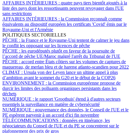
AFFAIRES INTÉRIEURES :
quatre pays tiers bientôt ajoutés à la
liste des pays dont les ressortissants peuvent revoyager dans l'UE
sans restrictions
AFFAIRES INTÉRIEURES :
la Commission reconnaît comme
équivalents au dispositif européen les certificats 'Covid' émis par le
Royaume-Uni et l'Arménie
POLITIQUES SECTORIELLES
PÊCHE :
la France et le Royaume-Uni tentent de calmer le jeu dans
le conflit les opposant sur les licences de pêche
PÊCHE :
les eurodéputés plutôt en faveur de la poursuite de
l’accord de pêche UE/Maroc malgré l'arrêt du Tribunal de l'UE
PÊCHE :
accord entre États côtiers sur les volumes de captures de
maquereau, de merlan bleu et de hareng atlanto-scandien pour 2022
CLIMAT :
Ursula von der Leyen lance un ultime appel à plus
d’ambition avant le sommet du G20 et le début de la COP26
ENVIRONNEMENT :
la Commission européenne propose de
durcir les limites des polluants organiques persistants dans les
déchets
NUMÉRIQUE :
le rapport 'Groothuis' étend à d'autres secteurs
essentiels la surveillance en matière de cybersécurité
NUMÉRIQUE :
gouvernance des données, le Conseil de l'UE et le
PE espèrent parvenir à un accord d'ici fin novembre
TÉLÉCOMMUNICATIONS :
données en itinérance, les
négociateurs du Conseil de l'UE et du PE se concentrent sur le
plafonnement des prix de gros