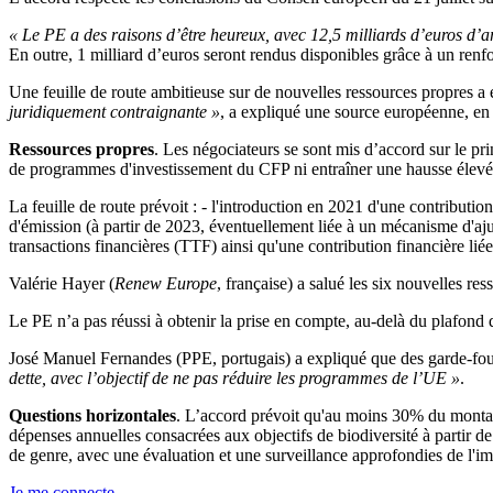
« Le PE a des raisons d’être heureux, avec 12,5 milliards d’euros d’
En outre, 1 milliard d’euros seront rendus disponibles grâce à un renfo
Une feuille de route ambitieuse sur de nouvelles ressources propres a ét
juridiquement contraignante »
, a expliqué une source européenne, en 
Ressources propres
. Les négociateurs se sont mis d’accord sur le pr
de programmes d'investissement du CFP ni entraîner une hausse élevé
La feuille de route prévoit : - l'introduction en 2021 d'une contributi
d'émission (à partir de 2023, éventuellement liée à un mécanisme d'aju
transactions financières (TTF) ainsi qu'une contribution financière lié
Valérie Hayer (
Renew Europe
, française) a salué les six nouvelles r
Le PE n’a pas réussi à obtenir la prise en compte, au-delà du plafond d
José Manuel Fernandes (PPE, portugais) a expliqué que des garde-fous
dette, avec l’objectif de ne pas réduire les programmes de l’UE »
.
Questions horizontales
. L’accord prévoit qu'au moins 30% du montant 
dépenses annuelles consacrées aux objectifs de biodiversité à partir d
de genre, avec une évaluation et une surveillance approfondies de l'
Je me connecte