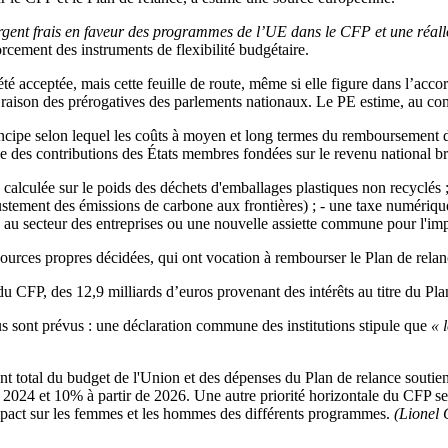
argent frais en faveur des programmes de l’UE dans le CFP et une réallo
rcement des instruments de flexibilité budgétaire.
é acceptée, mais cette feuille de route, même si elle figure dans l’accord
raison des prérogatives des parlements nationaux. Le PE estime, au contr
incipe selon lequel les coûts à moyen et long termes du remboursement de
e des contributions des États membres fondées sur le revenu national b
on calculée sur le poids des déchets d'emballages plastiques non recyclés
stement des émissions de carbone aux frontières) ; - une taxe numérique (
e au secteur des entreprises ou une nouvelle assiette commune pour l'impô
essources propres décidées, qui ont vocation à rembourser le Plan de rela
u CFP, des 12,9 milliards d’euros provenant des intérêts au titre du Pla
 sont prévus : une déclaration commune des institutions stipule que
« 
total du budget de l'Union et des dépenses du Plan de relance soutienne
e 2024 et 10% à partir de 2026. Une autre priorité horizontale du CFP se
impact sur les femmes et les hommes des différents programmes.
(Lionel