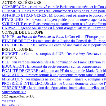
ACTION EXTÉRIEURE
COMMERCE :
accord trouvé entre le Parlement européen et le Conse
COMMERCE :
les ministres du Commerce des pays de l'Union pour l
AFFAIRES ÉTRANGÈRES :
M. Borrell veut pérenniser le concept 
ÉTATS-UNIS :
Mme von der Leyen plaide pour un nouvel agenda tra
SYRIE :
l’UE et ses États membres ne participeront pas à la conférenc
UNRWA :
l’agence onusienne est à court d’argent, alerte M. Lazzarin
CONSEIL DE L'EUROPE
SANTÉ :
au
Forum de Paris sur la Paix
, le Conseil de l'Europe pr
ÉTAT DE DROIT :
les ministres de la Justice du Conseil de l'Europe
ÉTAT DE DROIT :
la Covid-19 a entraîné une baisse de la populatio
INSTITUTIONNEL
BUDGET :
la Cour des comptes de l’UE détecte
« trop d'erreurs »
da
BRÈVES
BCE :
feu vert des eurodéputés à la nomination de Frank Elderson au 
ÉDUCATION :
lancement du pacte européen sur les compétences
ÉGALITÉ DE GENRE :
adoption au PE du rapport de Maria Noichl s
MIGRATION :
Frontex soumis à un questionnaire pour faire la lumièr
MIGRATION :
les migrants ne sont pas «
une menace
», souligne Yl
PROPRIÉTÉ INTELLECTUELLE :
le Conseil donne sa vision de l’
TERRORISME :
la réunion de négociations interinstitutionnelles sur
Suivez-nous sur
2026 Agence Europe S.A.
Vie privée
Droits d'auteur