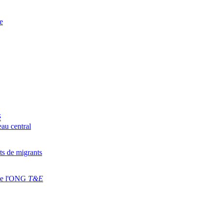
e
é
eau central
ts de migrants
iète l'ONG
T&E