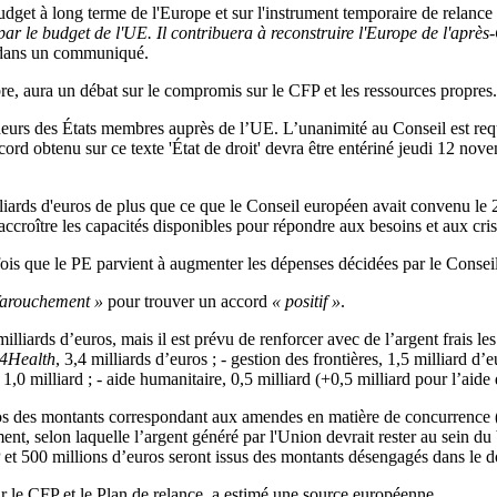
dget à long terme de l'Europe et sur l'instrument temporaire de relance 
par le budget de l'UE. Il contribuera à reconstruire l'Europe de l'après-
 dans un communiqué.
e, aura un débat sur le compromis sur le CFP et les ressources propres.
s des États membres auprès de l’UE. L’unanimité au Conseil est requise
accord obtenu sur ce texte 'État de droit' devra être entériné jeudi 12 n
iards d'euros de plus que ce que le Conseil européen avait convenu le 21
croître les capacités disponibles pour répondre aux besoins et aux crise
ois que le PE parvient à augmenter les dépenses décidées par le Conseil
 farouchement »
pour trouver un accord
« positif »
.
liards d’euros, mais il est prévu de renforcer avec de l’argent frais le
4Health
, 3,4 milliards d’euros ; - gestion des frontières, 1,5 milliard d’eu
,0 milliard ; - aide humanitaire, 0,5 milliard (+0,5 milliard pour l’aide
ros des montants correspondant aux amendes en matière de concurrence (qu
, selon laquelle l’argent généré par l'Union devrait rester au sein du 
P et 500 millions d’euros seront issus des montants désengagés dans le 
r le CFP et le Plan de relance, a estimé une source européenne.