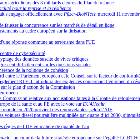
 aux agriculteurs des 8 milliards d'euros du Plan de relance
cilité pour la reprise et la résilience
t s'engager officiellement avec
Pfizer-BioNTech
mercredi 11 novembr
e fausser la concurrence sur les marchés de détail en ligne
ustements au cadre européen sur la titrisation
rs d'une réponse commune au terrorisme dans l'UE
 centre de cybersécurité
ryptage des données suscite de vives critiques
gressent difficilement sur les questions sociales
ohérence de la politique de cohésion
ord entre le Parlement européen et le Conseil sur le facteur de conformit
règlement RTE-T introduira des exigences concernant l’entretien du rés
sur le plan d’action de la Commission
t européen
la Commission relative aux accusations faites à la Croatie de refoulemen
ope de la santé et au PE avec le vote sur
EU4Health
 le monde en 2020 provient des renouvelables, selon l’AIE
les voitures diesel pourrait être multipliée par quatre d’ici 2030, s’inqu
 règles de l’UE en matière de qualité de l’air
c-en-ciel' au cœur de la future stratégie européenne sur l’égalité LGBTI+