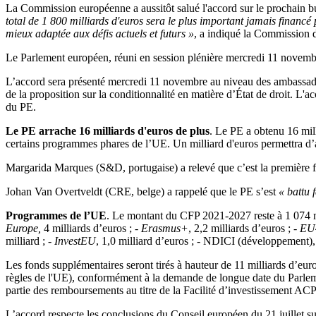
La Commission européenne a aussitôt salué l'accord sur le prochain bu
total de 1 800 milliards d'euros sera le plus important jamais financé 
mieux adaptée aux défis actuels et futurs »
, a indiqué la Commission
Le Parlement européen, réuni en session plénière mercredi 11 novembr
L’accord sera présenté mercredi 11 novembre au niveau des ambassadeur
de la proposition sur la conditionnalité en matière d’État de droit. L'
du PE.
Le PE arrache 16 milliards d'euros de plus
. Le PE a obtenu 16 mill
certains programmes phares de l’UE. Un milliard d'euros permettra d’ac
Margarida Marques (S&D, portugaise) a relevé que c’est la première f
Johan Van Overtveldt (CRE, belge) a rappelé que le PE s’est
« battu
Programmes de l’UE
. Le montant du CFP 2021-2027 reste à 1 074 mil
Europe,
4 milliards d’euros ; -
Erasmus+
, 2,2 milliards d’euros ; -
EU
milliard ; -
InvestEU
, 1,0 milliard d’euros ; - NDICI (développement), 1
Les fonds supplémentaires seront tirés à hauteur de 11 milliards d’eu
règles de l'UE), conformément à la demande de longue date du Parlement
partie des remboursements au titre de la Facilité d’investissement AC
L’accord respecte les conclusions du Conseil européen du 21 juillet su