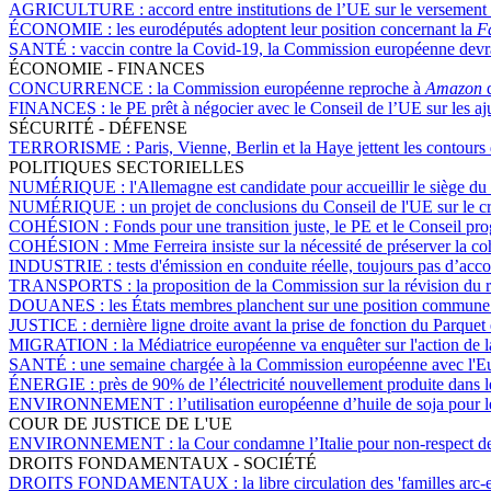
AGRICULTURE :
accord entre institutions de l’UE sur le versement
ÉCONOMIE :
les eurodéputés adoptent leur position concernant la
Fa
SANTÉ :
vaccin contre la Covid-19, la Commission européenne devrai
ÉCONOMIE - FINANCES
CONCURRENCE :
la Commission européenne reproche à
Amazon
d
FINANCES :
le PE prêt à négocier avec le Conseil de l’UE sur les aj
SÉCURITÉ - DÉFENSE
TERRORISME :
Paris, Vienne, Berlin et la Haye jettent les contou
POLITIQUES SECTORIELLES
NUMÉRIQUE :
l'Allemagne est candidate pour accueillir le siège du
NUMÉRIQUE :
un projet de conclusions du Conseil de l'UE sur le c
COHÉSION :
Fonds pour une transition juste, le PE et le Conseil pro
COHÉSION :
Mme Ferreira insiste sur la nécessité de préserver la c
INDUSTRIE :
tests d'émission en conduite réelle, toujours pas d’acc
TRANSPORTS :
la proposition de la Commission sur la révision du 
DOUANES :
les États membres planchent sur une position commune 
JUSTICE :
dernière ligne droite avant la prise de fonction du Parque
MIGRATION :
la Médiatrice européenne va enquêter sur l'action de 
SANTÉ :
une semaine chargée à la Commission européenne avec l'Eur
ÉNERGIE :
près de 90% de l’électricité nouvellement produite dans
ENVIRONNEMENT :
l’utilisation européenne d’huile de soja pour 
COUR DE JUSTICE DE L'UE
ENVIRONNEMENT :
la Cour condamne l’Italie pour non-respect des
DROITS FONDAMENTAUX - SOCIÉTÉ
DROITS FONDAMENTAUX :
la libre circulation des 'familles ar