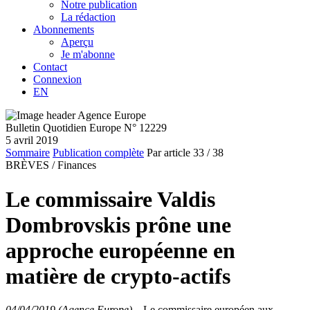
Notre publication
La rédaction
Abonnements
Aperçu
Je m'abonne
Contact
Connexion
EN
Bulletin Quotidien Europe N° 12229
5 avril 2019
Sommaire
Publication complète
Par article
33
/ 38
BRÈVES /
Finances
Le commissaire Valdis
Dombrovskis prône une
approche européenne en
matière de crypto-actifs
04/04/2019 (Agence Europe)
–
Le commissaire européen aux