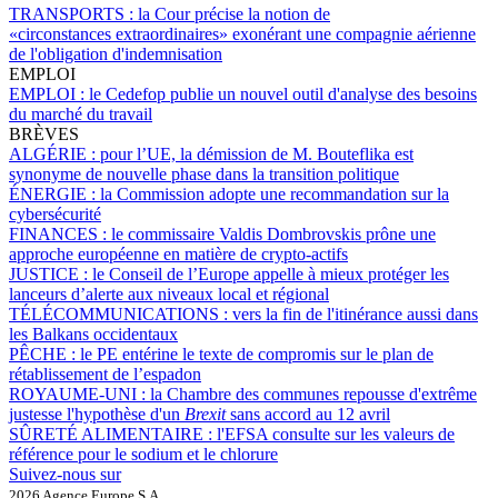
TRANSPORTS :
la Cour précise la notion de
«circonstances extraordinaires» exonérant une compagnie aérienne
de l'obligation d'indemnisation
EMPLOI
EMPLOI :
le Cedefop publie un nouvel outil d'analyse des besoins
du marché du travail
BRÈVES
ALGÉRIE :
pour l’UE, la démission de M. Bouteflika est
synonyme de nouvelle phase dans la transition politique
ÉNERGIE :
la Commission adopte une recommandation sur la
cybersécurité
FINANCES :
le commissaire Valdis Dombrovskis prône une
approche européenne en matière de crypto-actifs
JUSTICE :
le Conseil de l’Europe appelle à mieux protéger les
lanceurs d’alerte aux niveaux local et régional
TÉLÉCOMMUNICATIONS :
vers la fin de l'itinérance aussi dans
les Balkans occidentaux
PÊCHE :
le PE entérine le texte de compromis sur le plan de
rétablissement de l’espadon
ROYAUME-UNI :
la Chambre des communes repousse d'extrême
justesse l'hypothèse d'un
Brexit
sans accord au 12 avril
SÛRETÉ ALIMENTAIRE :
l'EFSA consulte sur les valeurs de
référence pour le sodium et le chlorure
Suivez-nous sur
2026 Agence Europe S.A.