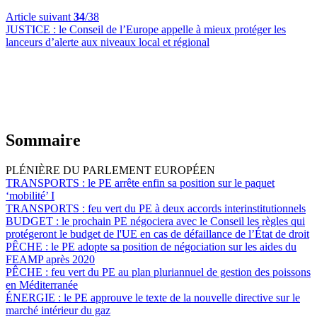
Article suivant
34
/38
JUSTICE :
le Conseil de l’Europe appelle à mieux protéger les
lanceurs d’alerte aux niveaux local et régional
Sommaire
PLÉNIÈRE DU PARLEMENT EUROPÉEN
TRANSPORTS :
le PE arrête enfin sa position sur le paquet
‘mobilité’ I
TRANSPORTS :
feu vert du PE à deux accords interinstitutionnels
BUDGET :
le prochain PE négociera avec le Conseil les règles qui
protégeront le budget de l'UE en cas de défaillance de l’État de droit
PÊCHE :
le PE adopte sa position de négociation sur les aides du
FEAMP après 2020
PÊCHE :
feu vert du PE au plan pluriannuel de gestion des poissons
en Méditerranée
ÉNERGIE :
le PE approuve le texte de la nouvelle directive sur le
marché intérieur du gaz