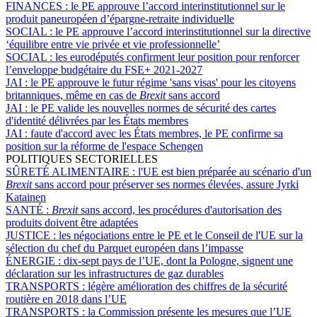
FINANCES :
le PE approuve l’accord interinstitutionnel sur le
produit paneuropéen d’épargne-retraite individuelle
SOCIAL :
le PE approuve l’accord interinstitutionnel sur la directive
‘équilibre entre vie privée et vie professionnelle’
SOCIAL :
les eurodéputés confirment leur position pour renforcer
l’enveloppe budgétaire du FSE+ 2021-2027
JAI :
le PE approuve le futur régime 'sans visas' pour les citoyens
britanniques, même en cas de
Brexit
sans accord
JAI :
le PE valide les nouvelles normes de sécurité des cartes
d'identité délivrées par les États membres
JAI :
faute d'accord avec les États membres, le PE confirme sa
position sur la réforme de l'espace Schengen
POLITIQUES SECTORIELLES
SÛRETÉ ALIMENTAIRE :
l'UE est bien préparée au scénario d'un
Brexit
sans accord pour préserver ses normes élevées, assure Jyrki
Katainen
SANTÉ :
Brexit
sans accord, les procédures d'autorisation des
produits doivent être adaptées
JUSTICE :
les négociations entre le PE et le Conseil de l'UE sur la
sélection du chef du Parquet européen dans l’impasse
ÉNERGIE :
dix-sept pays de l’UE, dont la Pologne, signent une
déclaration sur les infrastructures de gaz durables
TRANSPORTS :
légère amélioration des chiffres de la sécurité
routière en 2018 dans l’UE
TRANSPORTS :
la Commission présente les mesures que l’UE