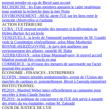
pourrait prendre en cas de
Brexit
sans accord
RECHERCHE :
les États membres appuient le cadre stratégique
pour soutenir la recherche dans la mer Noire
ENVIRONNEMENT :
HEAL
alerte l'UE sur les liens entre le
pesticide chlorpyrifos et l'autisme
ACTION EXTÉRIEURE
CUBA :
l’UE pourrait prendre des mesures si la dérogation au
Helms-Burton Act
est levée
VENEZUELA :
la levée de l'immunité parlementaire de M. Guaidó
viole la Constitution vénézuélienne, selon Mme Mogherini
BOSNIE-HERZÉGOVINE :
le pays doit améliorer son
environnement des affaires, rappelle M. Hahn
AZERBAÏDJAN :
selon Elmar Mammadyarov, le nouvel accord
bilatéral pourrait être conclu en mai
COMMERCE :
la révision des mesures de sauvegarde sur l'acier
pourrait être avancée
ÉCONOMIE - FINANCES - ENTREPRISES
ECOFIN :
futures priorités institutionnelles, avenir de l’Union des
marchés de capitaux et, potentiellement,
Brexit
à l'agenda ministériel
INSTITUTIONNEL
PE2019 :
Manfred Weber lance officiellement sa campagne pour
succéder à Jean-Claude Juncker
PE2019 :
la politique de concurrence de l'UE doit servir à garantir
des règles du jeu équitables, estime M. Zahradil
COUR DE JUSTICE DE L'UE