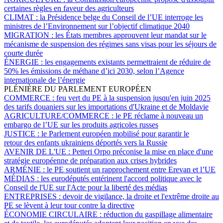
certaines règles en faveur des agriculteurs
CLIMAT :
la Présidence belge du Conseil de l’UE interroge les
ministres de l’Environnement sur l’objectif climatique 2040
MIGRATION :
les États membres approuvent leur mandat sur le
mécanisme de suspension des régimes sans visas pour les séjours de
courte durée
ÉNERGIE :
les engagements existants permettraient de réduire de
50% les émissions de méthane d’ici 2030, selon l’Agence
internationale de l’énergie
PLÉNIÈRE DU PARLEMENT EUROPÉEN
COMMERCE :
feu vert du PE à la suspension jusqu'en juin 2025
des tarifs douaniers sur les importations d'Ukraine et de Moldavie
AGRICULTURE/COMMERCE :
le PE réclame à nouveau un
embargo de l’UE sur les produits agricoles russes
JUSTICE :
le Parlement européen mobilisé pour garantir le
retour des enfants ukrainiens déportés vers la Russie
AVENIR DE L'UE :
Petteri Orpo préconise la mise en place d'une
stratégie européenne de préparation aux crises hybrides
ARMÉNIE :
le PE soutient un rapprochement entre Erevan et l’UE
MÉDIAS :
les eurodéputés entérinent l'accord politique avec le
Conseil de l'UE sur l'Acte pour la liberté des médias
ENTREPRISES :
devoir de vigilance, la droite et l'extrême droite au
PE se lèvent à leur tour contre la directive
ÉCONOMIE CIRCULAIRE :
réduction du gaspillage alimentaire