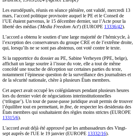
Les eurodéputés, réunis en séance plénière, ont validé, mercredi 13
mars, l’accord politique provisoire auquel le PE et le Conseil de
l’UE étaient parvenus, le 15 décembre dernier, sur l’Acte pour la
liberté des médias ('
Media Freedom Act
') (EUROPE
13336/42
).
L’accord a obtenu le soutien d’une large majorité de l’hémicycle, à
l’exception des conservateurs du groupe CRE et de l’extrême droite,
qui, lorsqu’ils ne se sont pas abstenus, ont voté contre le texte.
Si la rapportrice du dossier au PE, Sabine Verheyen (PPE, belge),
affichait un large sourire à l’issue du vote, elle a tout de même
concédé une touche de déception sur certaines parties du texte,
notamment l’épineuse question de la surveillance des journalistes et
de la sécurité nationale, chère à plusieurs États membres.
Cet aspect avait occupé les colégislateurs pendant plusieurs heures
lors du dernier volet de négociations interinstitutionnelles
(‘trilogue’). Un tour de passe-passe juridique avait permis de trouver
l’équilibre tout en permettant,
in fine
, de respecter les desiderata des
États membres qui souhaitaient des règles moins strictes (EUROPE
13315/6
).
L'accord avait déjà été approuvé par les ambassadeurs des Vingt-
sept auprès de l'UE le 19 janvier (EUROPE
13332/16
).