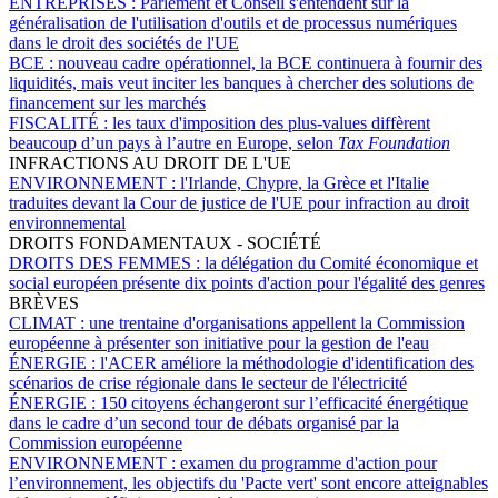
ENTREPRISES :
Parlement et Conseil s'entendent sur la
généralisation de l'utilisation d'outils et de processus numériques
dans le droit des sociétés de l'UE
BCE :
nouveau cadre opérationnel, la BCE continuera à fournir des
liquidités, mais veut inciter les banques à chercher des solutions de
financement sur les marchés
FISCALITÉ :
les taux d'imposition des plus-values diffèrent
beaucoup d’un pays à l’autre en Europe, selon
Tax Foundation
INFRACTIONS AU DROIT DE L'UE
ENVIRONNEMENT :
l'Irlande, Chypre, la Grèce et l'Italie
traduites devant la Cour de justice de l'UE pour infraction au droit
environnemental
DROITS FONDAMENTAUX - SOCIÉTÉ
DROITS DES FEMMES :
la délégation du Comité économique et
social européen présente dix points d'action pour l'égalité des genres
BRÈVES
CLIMAT :
une trentaine d'organisations appellent la Commission
européenne à présenter son initiative pour la gestion de l'eau
ÉNERGIE :
l'ACER améliore la méthodologie d'identification des
scénarios de crise régionale dans le secteur de l'électricité
ÉNERGIE :
150 citoyens échangeront sur l’efficacité énergétique
dans le cadre d’un second tour de débats organisé par la
Commission européenne
ENVIRONNEMENT :
examen du programme d'action pour
l’environnement, les objectifs du 'Pacte vert' sont encore atteignables