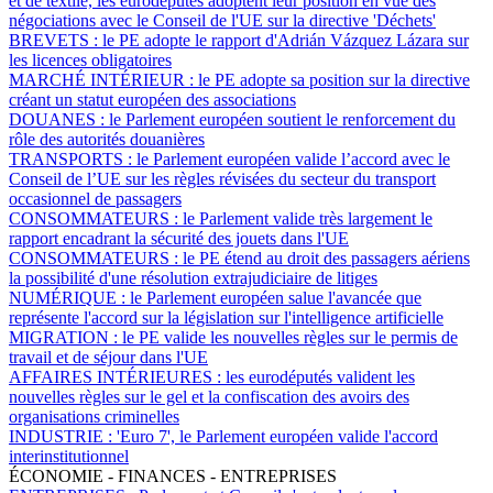
et de textile, les eurodéputés adoptent leur position en vue des
négociations avec le Conseil de l'UE sur la directive 'Déchets'
BREVETS :
le PE adopte le rapport d'Adrián Vázquez Lázara sur
les licences obligatoires
MARCHÉ INTÉRIEUR :
le PE adopte sa position sur la directive
créant un statut européen des associations
DOUANES :
le Parlement européen soutient le renforcement du
rôle des autorités douanières
TRANSPORTS :
le Parlement européen valide l’accord avec le
Conseil de l’UE sur les règles révisées du secteur du transport
occasionnel de passagers
CONSOMMATEURS :
le Parlement valide très largement le
rapport encadrant la sécurité des jouets dans l'UE
CONSOMMATEURS :
le PE étend au droit des passagers aériens
la possibilité d'une résolution extrajudiciaire de litiges
NUMÉRIQUE :
le Parlement européen salue l'avancée que
représente l'accord sur la législation sur l'intelligence artificielle
MIGRATION :
le PE valide les nouvelles règles sur le permis de
travail et de séjour dans l'UE
AFFAIRES INTÉRIEURES :
les eurodéputés valident les
nouvelles règles sur le gel et la confiscation des avoirs des
organisations criminelles
INDUSTRIE :
'Euro 7', le Parlement européen valide l'accord
interinstitutionnel
ÉCONOMIE - FINANCES - ENTREPRISES