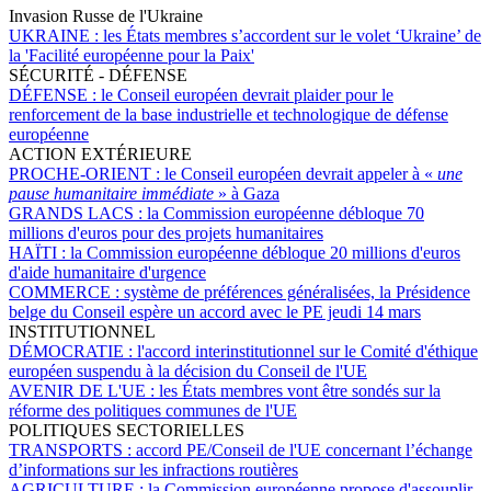
Invasion Russe de l'Ukraine
UKRAINE :
les États membres s’accordent sur le volet ‘Ukraine’ de
la 'Facilité européenne pour la Paix'
SÉCURITÉ - DÉFENSE
DÉFENSE :
le Conseil européen devrait plaider pour le
renforcement de la base industrielle et technologique de défense
européenne
ACTION EXTÉRIEURE
PROCHE-ORIENT :
le Conseil européen devrait appeler à «
une
pause humanitaire immédiate
» à Gaza
GRANDS LACS :
la Commission européenne débloque 70
millions d'euros pour des projets humanitaires
HAÏTI :
la Commission européenne débloque 20 millions d'euros
d'aide humanitaire d'urgence
COMMERCE :
système de préférences généralisées, la Présidence
belge du Conseil espère un accord avec le PE jeudi 14 mars
INSTITUTIONNEL
DÉMOCRATIE :
l'accord interinstitutionnel sur le Comité d'éthique
européen suspendu à la décision du Conseil de l'UE
AVENIR DE L'UE :
les États membres vont être sondés sur la
réforme des politiques communes de l'UE
POLITIQUES SECTORIELLES
TRANSPORTS :
accord PE/Conseil de l'UE concernant l’échange
d’informations sur les infractions routières
AGRICULTURE :
la Commission européenne propose d'assouplir