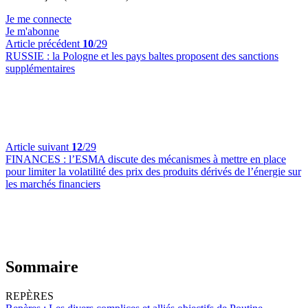
Je me connecte
Je m'abonne
Article précédent
10
/29
RUSSIE :
la Pologne et les pays baltes proposent des sanctions
supplémentaires
Article suivant
12
/29
FINANCES :
l’ESMA discute des mécanismes à mettre en place
pour limiter la volatilité des prix des produits dérivés de l’énergie sur
les marchés financiers
Sommaire
REPÈRES