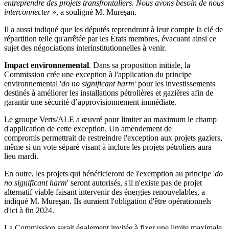
entreprendre des projets transfrontaliers. Nous avons besoin de nous
interconnecter
», a souligné M. Mureşan.
Il a aussi indiqué que les députés reprendront à leur compte la clé de
répartition telle qu'arrêtée par les États membres, évacuant ainsi ce
sujet des négociations interinstitutionnelles à venir.
Impact environnemental
. Dans sa proposition initiale, la
Commission crée une exception à l'application du principe
environnemental '
do no significant harm
' pour les investissements
destinés à améliorer les installations pétrolières et gazières afin de
garantir une sécurité d’approvisionnement immédiate.
Le groupe Verts/ALE a œuvré pour limiter au maximum le champ
d'application de cette exception. Un amendement de
compromis permettrait de restreindre l'exception aux projets gaziers,
même si un vote séparé visant à inclure les projets pétroliers aura
lieu mardi.
En outre, les projets qui bénéficieront de l'exemption au principe '
do
no significant harm
' seront autorisés, s'il n'existe pas de projet
alternatif viable faisant intervenir des énergies renouvelables, a
indiqué M. Mureşan. Ils auraient l'obligation d'être opérationnels
d'ici à fin 2024.
La Commission serait également invitée à fixer une limite maximale