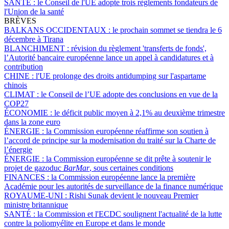
SANTÉ :
le Conseil de l'UE adopte trois règlements fondateurs de
l'Union de la santé
BRÈVES
BALKANS OCCIDENTAUX :
le prochain sommet se tiendra le 6
décembre à Tirana
BLANCHIMENT :
révision du règlement 'transferts de fonds',
l’Autorité bancaire européenne lance un appel à candidatures et à
contribution
CHINE :
l'UE prolonge des droits antidumping sur l'aspartame
chinois
CLIMAT :
le Conseil de l’UE adopte des conclusions en vue de la
COP27
ÉCONOMIE :
le déficit public moyen à 2,1% au deuxième trimestre
dans la zone euro
ÉNERGIE :
la Commission européenne réaffirme son soutien à
l’accord de principe sur la modernisation du traité sur la Charte de
l’énergie
ÉNERGIE :
la Commission européenne se dit prête à soutenir le
projet de gazoduc
BarMar
, sous certaines conditions
FINANCES :
la Commission européenne lance la première
Académie pour les autorités de surveillance de la finance numérique
ROYAUME-UNI :
Rishi Sunak devient le nouveau Premier
ministre britannique
SANTÉ :
la Commission et l'ECDC soulignent l'actualité de la lutte
contre la poliomyélite en Europe et dans le monde