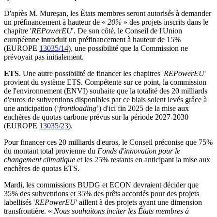
D'après M. Mureşan, les États membres seront autorisés à demander
un préfinancement à hauteur de «
20%
» des projets inscrits dans le
chapitre '
REPowerEU
'. De son côté, le Conseil de l'Union
européenne introduit un préfinancement à hauteur de 15%
(EUROPE
13035/14
), une possibilité que la Commission ne
prévoyait pas initialement.
ETS
. Une autre possibilité de financer les chapitres '
REPowerEU
'
provient du système ETS. Compétente sur ce point, la commission
de l'environnement (ENVI) souhaite que la totalité des 20 milliards
d'euros de subventions disponibles par ce biais soient levés grâce à
une anticipation (‘
frontloading
’) d'ici fin 2025 de la mise aux
enchères de quotas carbone prévus sur la période 2027-2030
(EUROPE
13035/23
).
Pour financer ces 20 milliards d'euros, le Conseil préconise que 75%
du montant total provienne du
Fonds d'innovation pour le
changement climatique
et les 25% restants en anticipant la mise aux
enchères de quotas ETS.
Mardi, les commissions BUDG et ECON devraient décider que
35% des subventions et 35% des prêts accordés pour des projets
labellisés '
REPowerEU
' aillent à des projets ayant une dimension
transfrontière. «
Nous souhaitons inciter les États membres à