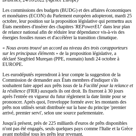
Les commissions des budgets (BUDG) et des affaires économiques
et monétaires (ECON) du Parlement européen adopteront, mardi 25
octobre, leur position sur la proposition législative qui permettra aux
États membres d'insérer des chapitres '
REPowerEU
' dans leur plan
de relance national afin de réduire leur dépendance vis-à-vis des
énergies fossiles russes et d'accélérer la transition climatique.
«
Nous avons trouvé un accord au niveau des trois corapporteurs
sur les principaux éléments
» de la proposition législative, a
déclaré Siegfried Mureşan (PPE, roumain) lundi 24 octobre à
EUROPE.
Les eurodéputés reprendront à leur compte la suggestion de la
Commission de demander aux États membres d'indiquer s'ils
souhaitent faire appel aux prêts issus de la
Facilité pour la relance et
la résilience
(FRR) auxquels ils ont droit. Ils fixeront à 30 jours
après l'entrée en vigueur du futur règlement la date limite pour se
prononcer. Après quoi, l'enveloppe formée avec les montants des
prêts non utilisés serait distribuée sur la base du principe 'premier
arrivé, premier servi', selon une source parlementaire.
Jusqu'à présent, près de 225 milliards d'euros de prêts disponibles
n'ont pas été engagés, seuls quelques pays comme l'Italie et la Grèce
ayant mobilisé tous les prêts leur revenant.