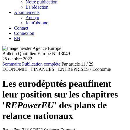
Notre publication
La rédaction
Abonnements
Aperçu
Je m'abonne
Contact
Connexion
EN
Bulletin Quotidien Europe N° 13049
25 octobre 2022
Sommaire
Publication complète
Par article
11
/ 29
ÉCONOMIE - FINANCES - ENTREPRISES /
Économie
Les eurodéputés peaufinent
leur position sur les chapitres
'
REPowerEU
' des plans de
relance nationaux
Bruxelles, 24/10/2022 (Agence Europe)