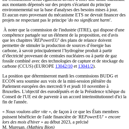
aux montants dépensés sur des projets s'écartant du principe
environnemental sur la base d'analyses des besoins mises à jour.
Et aucun euro provenant du mécanisme ETS ne devrait financer des
projets ne respectant pas le principe '
do no significant harm
'.
À noter que la commission de l'industrie (ITRE), qui dispose d'une
compétence partagée sur un élément de la proposition, est d'avis
que les chapitres '
REPowerEU
' des plans de relance doivent
permettre de stimuler la production de sources d’énergie bas
carbone, à savoir principalement l’hydrogène produit à partir
d’électricité provenant de centrales nucléaires ou à partir de gaz
fossile combiné avec des technologies de capture et de stockage du
carbone (CCUS) (EUROPE
13042/10
et
13041/2
).
La position que détermineront mardi les commissions BUDG et
ECON sera soumise aux voix de la mini-session plénière du
Parlement européen des mercredi 9 et jeudi 10 novembre à
Bruxelles. L'objectif des eurodéputés et de la Présidence tchèque du
Conseil de l'UE est de parvenir à un accord interinstitutionnel d'ici la
fin de l'année.
«
Nous voulons aller vite
», de façon à ce que les États membres
puissent bénéficier de l'aide financière de '
REPowerEU
' «
encore
lors des mois d'hiver
» au début 2023, a précisé
M. Mureşan.
(Mathieu Bion)