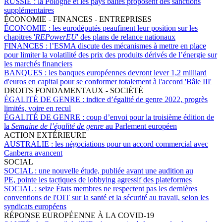
RUSSIE :
la Pologne et les pays baltes proposent des sanctions
supplémentaires
ÉCONOMIE - FINANCES - ENTREPRISES
ÉCONOMIE :
les eurodéputés peaufinent leur position sur les
chapitres '
REPowerEU
' des plans de relance nationaux
FINANCES :
l’ESMA discute des mécanismes à mettre en place
pour limiter la volatilité des prix des produits dérivés de l’énergie sur
les marchés financiers
BANQUES :
les banques européennes devront lever 1,2 milliard
d'euros en capital pour se conformer totalement à l'accord 'Bâle III'
DROITS FONDAMENTAUX - SOCIÉTÉ
ÉGALITÉ DE GENRE :
indice d’égalité de genre 2022, progrès
limités, voire en recul
ÉGALITÉ DE GENRE :
coup d’envoi pour la troisième édition de
la
Semaine de l’égalité de genre
au Parlement européen
ACTION EXTÉRIEURE
AUSTRALIE :
les négociations pour un accord commercial avec
Canberra avancent
SOCIAL
SOCIAL :
une nouvelle étude, publiée avant une audition au
PE, pointe les tactiques de lobbying agressif des plateformes
SOCIAL :
seize États membres ne respectent pas les dernières
conventions de l'OIT sur la santé et la sécurité au travail, selon les
syndicats européens
RÉPONSE EUROPÉENNE À LA COVID-19