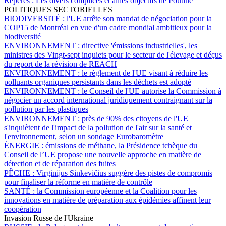
Repères :
Les divers complices et alliés objectifs de Poutine
POLITIQUES SECTORIELLES
BIODIVERSITÉ :
l'UE arrête son mandat de négociation pour la
COP15 de Montréal en vue d'un cadre mondial ambitieux pour la
biodiversité
ENVIRONNEMENT :
directive 'émissions industrielles', les
ministres des Vingt-sept inquiets pour le secteur de l'élevage et déçus
du report de la révision de REACH
ENVIRONNEMENT :
le règlement de l'UE visant à réduire les
polluants organiques persistants dans les déchets est adopté
ENVIRONNEMENT :
le Conseil de l'UE autorise la Commission à
négocier un accord international juridiquement contraignant sur la
pollution par les plastiques
ENVIRONNEMENT :
près de 90% des citoyens de l'UE
s'inquiètent de l'impact de la pollution de l'air sur la santé et
l'environnement, selon un sondage Eurobaromètre
ÉNERGIE :
émissions de méthane, la Présidence tchèque du
Conseil de l’UE propose une nouvelle approche en matière de
détection et de réparation des fuites
PÊCHE :
Virginijus Sinkevičius suggère des pistes de compromis
pour finaliser la réforme en matière de contrôle
SANTÉ :
la Commission européenne et la Coalition pour les
innovations en matière de préparation aux épidémies affinent leur
coopération
Invasion Russe de l'Ukraine