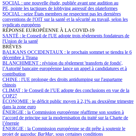
SOCIAL :
une nouvelle étude, publiée avant une audition au
PE, pointe les tactiques de lobbying agressif des plateformes
SOCIAL :
seize États membres ne respectent pas les dernières
conventions de l'OIT sur la santé et la sécurité au travail, selon les
syndicats européens
RÉPONSE EUROPÉENNE À LA COVID-19
SANTÉ :
le Conseil de l'UE adopte trois règlements fondateurs de
l'Union de la santé
BRÈVES
BALKANS OCCIDENTAUX :
le prochain sommet se tiendra le 6
décembre à Tirana
BLANCHIMENT :
révision du règlement 'transferts de fonds',
l’Autorité bancaire européenne lance un appel à candidatures et à
contribution
CHINE :
l'UE prolonge des droits antidumping sur l'aspartame
chinois
CLIMAT :
le Conseil de l’UE adopte des conclusions en vue de la
COP27
ÉCONOMIE :
le déficit public moyen à 2,1% au deuxième trimestre
dans la zone euro
ÉNERGIE :
la Commission européenne réaffirme son soutien à
l’accord de principe sur la modernisation du traité sur la Charte de
l’énergie
ÉNERGIE :
la Commission européenne se dit prête à soutenir le
projet de gazoduc
BarMar
, sous certaines conditions