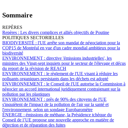
Sommaire
REPÈRES
Repères :
Les divers complices et alliés objectifs de Poutine
POLITIQUES SECTORIELLES
BIODIVERSITÉ :
l'UE arrête son mandat de négociation pour la
COP15 de Montréal en vue d'un cadre mondial ambitieux pour la
biodiversité
ENVIRONNEMENT :
directive 'émissions industrielles', les
ministres des Vingt-sept inquiets pour le secteur de l'élevage et déçus
du report de la révision de REACH
ENVIRONNEMENT :
le règlement de l'UE visant à réduire les
polluants organiques persistants dans les déchets est adopté
ENVIRONNEMENT :
le Conseil de l'UE autorise la Commission à
négocier un accord international juridiquement contraignant sur la
pollution par les plastiques
ENVIRONNEMENT :
près de 90% des citoyens de l'UE
s'inquiètent de l'impact de la pollution de l'air sur la santé et
l'environnement, selon un sondage Eurobaromètre
ÉNERGIE :
émissions de méthane, la Présidence tchèque du
Conseil de l’UE propose une nouvelle approche en matière de
détection et de réparation des fuites