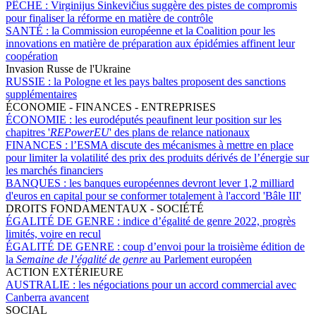
PÊCHE :
Virginijus Sinkevičius suggère des pistes de compromis
pour finaliser la réforme en matière de contrôle
SANTÉ :
la Commission européenne et la Coalition pour les
innovations en matière de préparation aux épidémies affinent leur
coopération
Invasion Russe de l'Ukraine
RUSSIE :
la Pologne et les pays baltes proposent des sanctions
supplémentaires
ÉCONOMIE - FINANCES - ENTREPRISES
ÉCONOMIE :
les eurodéputés peaufinent leur position sur les
chapitres '
REPowerEU
' des plans de relance nationaux
FINANCES :
l’ESMA discute des mécanismes à mettre en place
pour limiter la volatilité des prix des produits dérivés de l’énergie sur
les marchés financiers
BANQUES :
les banques européennes devront lever 1,2 milliard
d'euros en capital pour se conformer totalement à l'accord 'Bâle III'
DROITS FONDAMENTAUX - SOCIÉTÉ
ÉGALITÉ DE GENRE :
indice d’égalité de genre 2022, progrès
limités, voire en recul
ÉGALITÉ DE GENRE :
coup d’envoi pour la troisième édition de
la
Semaine de l’égalité de genre
au Parlement européen
ACTION EXTÉRIEURE
AUSTRALIE :
les négociations pour un accord commercial avec
Canberra avancent
SOCIAL