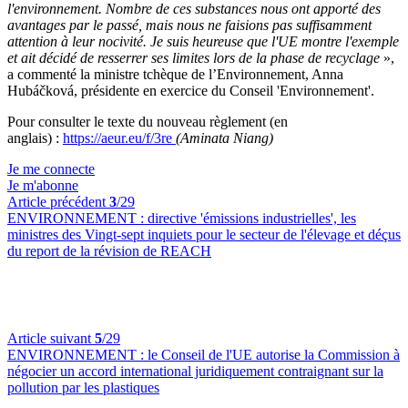
l'environnement. Nombre de ces substances nous ont apporté des
avantages par le passé, mais nous ne faisions pas suffisamment
attention à leur nocivité. Je suis heureuse que l'UE montre l'exemple
et ait décidé de resserrer ses limites lors de la phase de recyclage
»,
a commenté la ministre tchèque de l’Environnement, Anna
Hubáčková, présidente en exercice du Conseil 'Environnement'.
Pour consulter le texte du nouveau règlement (en
anglais)
:
https://aeur.eu/f/3re
(Aminata Niang)
Je me connecte
Je m'abonne
Article précédent
3
/29
ENVIRONNEMENT :
directive 'émissions industrielles', les
ministres des Vingt-sept inquiets pour le secteur de l'élevage et déçus
du report de la révision de REACH
Article suivant
5
/29
ENVIRONNEMENT :
le Conseil de l'UE autorise la Commission à
négocier un accord international juridiquement contraignant sur la
pollution par les plastiques