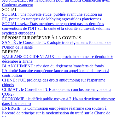
AUSTRALIE :
les négociations pour un accord commercial avec
Canberra avancent
SOCIAL
SOCIAL :
une nouvelle étude, publiée avant une audition au
PE, pointe les tactiques de lobbying agressif des plateformes
SOCIAL :
seize États membres ne respectent pas les dernières
conventions de l'OIT sur la santé et la sécurité au travail, selon les
syndicats européens
RÉPONSE EUROPÉENNE À LA COVID-19
SANTÉ :
le Conseil de l'UE adopte trois règlements fondateurs de
l'Union de la santé
BRÈVES
BALKANS OCCIDENTAUX :
le prochain sommet se tiendra le 6
décembre à Tirana
BLANCHIMENT :
révision du règlement 'transferts de fonds',
l’Autorité bancaire européenne lance un appel à candidatures et à
contribution
CHINE :
l'UE prolonge des droits antidumping sur l'aspartame
chinois
CLIMAT :
le Conseil de l’UE adopte des conclusions en vue de la
COP27
ÉCONOMIE :
le déficit public moyen à 2,1% au deuxième trimestre
dans la zone euro
ÉNERGIE :
la Commission européenne réaffirme son soutien à
l’accord de principe sur la modernisation du traité sur la Charte de