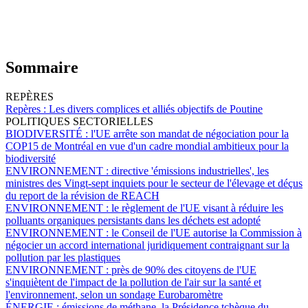
Sommaire
REPÈRES
Repères :
Les divers complices et alliés objectifs de Poutine
POLITIQUES SECTORIELLES
BIODIVERSITÉ :
l'UE arrête son mandat de négociation pour la
COP15 de Montréal en vue d'un cadre mondial ambitieux pour la
biodiversité
ENVIRONNEMENT :
directive 'émissions industrielles', les
ministres des Vingt-sept inquiets pour le secteur de l'élevage et déçus
du report de la révision de REACH
ENVIRONNEMENT :
le règlement de l'UE visant à réduire les
polluants organiques persistants dans les déchets est adopté
ENVIRONNEMENT :
le Conseil de l'UE autorise la Commission à
négocier un accord international juridiquement contraignant sur la
pollution par les plastiques
ENVIRONNEMENT :
près de 90% des citoyens de l'UE
s'inquiètent de l'impact de la pollution de l'air sur la santé et
l'environnement, selon un sondage Eurobaromètre
ÉNERGIE :
émissions de méthane, la Présidence tchèque du