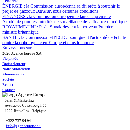
l’énergie
ÉNERGIE :
la Commission européenne se dit prête à soutenir le
projet de gazoduc
BarMar
, sous certaines conditions
FINANCES :
la Commission européenne lance la première
Académie pour les autorités de surveillance de la finance numérique
ROYAUME-UNI :
Rishi Sunak devient le nouveau Premier
ministre britannique
SANTÉ :
la Commission et l'ECDC soulignent l'actualité de la lutte
contre la poliomyélite en Europe et dans le monde
Suivez-nous sur
2026 Agence Europe S.A.
Vie privée
Droits d'auteur
Notre publication
Abonnements
Société
Rédaction
Contact
Sales & Marketing
Avenue de Cortenbergh 66
1000 Bruxelles - Belgique
+322 737 94 94
info@agenceurope.eu