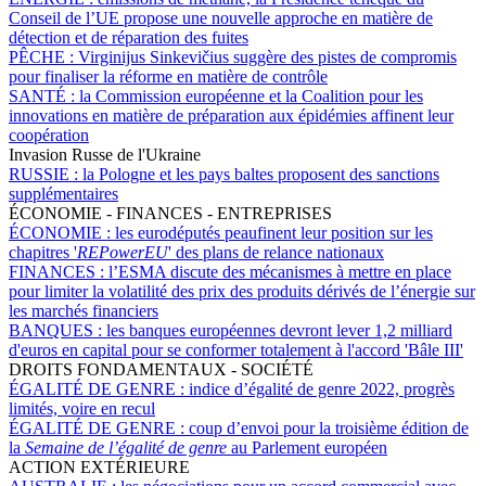
Conseil de l’UE propose une nouvelle approche en matière de
détection et de réparation des fuites
PÊCHE :
Virginijus Sinkevičius suggère des pistes de compromis
pour finaliser la réforme en matière de contrôle
SANTÉ :
la Commission européenne et la Coalition pour les
innovations en matière de préparation aux épidémies affinent leur
coopération
Invasion Russe de l'Ukraine
RUSSIE :
la Pologne et les pays baltes proposent des sanctions
supplémentaires
ÉCONOMIE - FINANCES - ENTREPRISES
ÉCONOMIE :
les eurodéputés peaufinent leur position sur les
chapitres '
REPowerEU
' des plans de relance nationaux
FINANCES :
l’ESMA discute des mécanismes à mettre en place
pour limiter la volatilité des prix des produits dérivés de l’énergie sur
les marchés financiers
BANQUES :
les banques européennes devront lever 1,2 milliard
d'euros en capital pour se conformer totalement à l'accord 'Bâle III'
DROITS FONDAMENTAUX - SOCIÉTÉ
ÉGALITÉ DE GENRE :
indice d’égalité de genre 2022, progrès
limités, voire en recul
ÉGALITÉ DE GENRE :
coup d’envoi pour la troisième édition de
la
Semaine de l’égalité de genre
au Parlement européen
ACTION EXTÉRIEURE