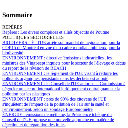
Sommaire
REPÈRES
Repères :
Les divers complices et alliés objectifs de Poutine
POLITIQUES SECTORIELLES
BIODIVERSITÉ :
l'UE arrête son mandat de négociation pour la
COP15 de Montréal en vue d'un cadre mondial ambitieux pour la
biodiversité
ENVIRONNEMENT :
directive 'émissions industrielles', les
ministres des Vingt-sept inquiets pour le secteur de l'élevage et déçus
du report de la révision de REACH
ENVIRONNEMENT :
le règlement de l'UE visant à réduire les
polluants organiques persistants dans les déchets est adopté
ENVIRONNEMENT :
le Conseil de l'UE autorise la Commission à
négocier un accord international juridiquement contraignant sur la
pollution par les plastiques
ENVIRONNEMENT :
près de 90% des citoyens de l'UE
s'inquiètent de l'impact de la pollution de l'air sur la santé et
l'environnement, selon un sondage Eurobaromètre
ÉNERGIE :
émissions de méthane, la Présidence tchèque du
Conseil de l’UE propose une nouvelle approche en matière de
détection et de réparation des fuites