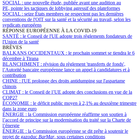
SOCIAL :
une nouvelle étude, publiée avant une audition au
PE, pointe les tactiques de lobbying agressif des plateformes
SOCIAL :
seize États membres ne respectent pas les dernières
conventions de l'OIT sur la santé et la sécurité au travail, selon les
syndicats européens
RÉPONSE EUROPÉENNE À LA COVID-19
SANTÉ :
le Conseil de l'UE adopte trois règlements fondateurs de
l'Union de la santé
BRÈVES
BALKANS OCCIDENTAUX :
le prochain sommet se tiendra le 6
décembre à Tirana
BLANCHIMENT :
révision du règlement 'transferts de fonds',
l’Autorité bancaire européenne lance un appel à candidatures et à
contribution
CHINE :
l'UE prolonge des droits antidumping sur l'aspartame
chinois
CLIMAT :
le Conseil de l’UE adopte des conclusions en vue de la
COP27
ÉCONOMIE :
le déficit public moyen à 2,1% au deuxième trimestre
dans la zone euro
ÉNERGIE :
la Commission européenne réaffirme son soutien à
l’accord de principe sur la modernisation du traité sur la Charte de
l’énergie
ÉNERGIE :
la Commission européenne se dit prête à soutenir le
projet de gazoduc
BarMar
, sous certaines conditions