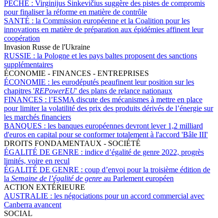
PÊCHE :
Virginijus Sinkevičius suggère des pistes de compromis
pour finaliser la réforme en matière de contrôle
SANTÉ :
la Commission européenne et la Coalition pour les
innovations en matière de préparation aux épidémies affinent leur
coopération
Invasion Russe de l'Ukraine
RUSSIE :
la Pologne et les pays baltes proposent des sanctions
supplémentaires
ÉCONOMIE - FINANCES - ENTREPRISES
ÉCONOMIE :
les eurodéputés peaufinent leur position sur les
chapitres '
REPowerEU
' des plans de relance nationaux
FINANCES :
l’ESMA discute des mécanismes à mettre en place
pour limiter la volatilité des prix des produits dérivés de l’énergie sur
les marchés financiers
BANQUES :
les banques européennes devront lever 1,2 milliard
d'euros en capital pour se conformer totalement à l'accord 'Bâle III'
DROITS FONDAMENTAUX - SOCIÉTÉ
ÉGALITÉ DE GENRE :
indice d’égalité de genre 2022, progrès
limités, voire en recul
ÉGALITÉ DE GENRE :
coup d’envoi pour la troisième édition de
la
Semaine de l’égalité de genre
au Parlement européen
ACTION EXTÉRIEURE
AUSTRALIE :
les négociations pour un accord commercial avec
Canberra avancent
SOCIAL