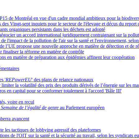
P15 de Montréal en vue d'un cadre mondial ambitieux pour la biodivers
tres des Vingt-sept inquiets pour le secteur de l'élevage et déçus du repo
uants organiques persistants dans les déchets est adopté
égocier un accord international juridiquement contraignant sur la pollut
de l'impact de la pollution de l'air sur la santé et l'environnement, se
de l’UE propose une nouvelle approche en matière de détection et de rép
 finaliser la réforme en matière de contrôle
ons en matière de préparation aux épidémies affinent leur coopération
émentaires
s '
REPowerEU
' des plans de relance nationaux
iter la volatilité des prix des produits dérivés de l’énergie sur les ma
os en capital pour se conformer totalement à l'accord 'Bâle III'
tés, voire en recul
a
Semaine de l’égalité de genre
au Parlement européen
nberra avancent
e les tactiques de lobbying agressif des plateformes
ons de l'OIT sur la santé et la sécurité au travail, selon les syndicats 