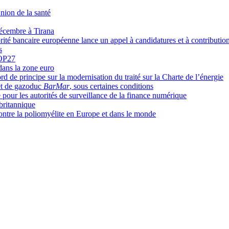
nion de la santé
décembre à Tirana
orité bancaire européenne lance un appel à candidatures et à contributio
s
COP27
dans la zone euro
 de principe sur la modernisation du traité sur la Charte de l’énergie
jet de gazoduc
BarMar
, sous certaines conditions
our les autorités de surveillance de la finance numérique
britannique
contre la poliomyélite en Europe et dans le monde