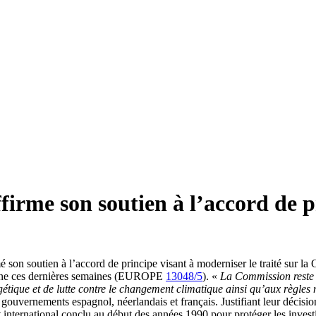
rme son soutien à l’accord de p
on soutien à l’accord de principe visant à moderniser le traité sur la 
éenne ces dernières semaines (EUROPE
13048/5
). «
La Commission reste 
gétique et de lutte contre le changement climatique ainsi qu’aux règles
 gouvernements espagnol, néerlandais et français. Justifiant leur décisio
international conclu au début des années 1990 pour protéger les investi