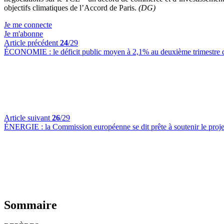
objectifs climatiques de l’Accord de Paris.
(DG)
Je me connecte
Je m'abonne
Article précédent
24
/29
ÉCONOMIE :
le déficit public moyen à 2,1% au deuxième trimestre 
Article suivant
26
/29
ÉNERGIE :
la Commission européenne se dit prête à soutenir le pro
Sommaire