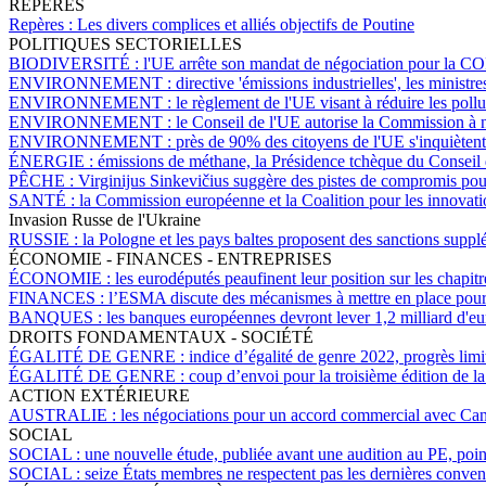
REPÈRES
Repères :
Les divers complices et alliés objectifs de Poutine
POLITIQUES SECTORIELLES
BIODIVERSITÉ :
l'UE arrête son mandat de négociation pour la CO
ENVIRONNEMENT :
directive 'émissions industrielles', les minis
ENVIRONNEMENT :
le règlement de l'UE visant à réduire les poll
ENVIRONNEMENT :
le Conseil de l'UE autorise la Commission à n
ENVIRONNEMENT :
près de 90% des citoyens de l'UE s'inquiètent 
ÉNERGIE :
émissions de méthane, la Présidence tchèque du Conseil 
PÊCHE :
Virginijus Sinkevičius suggère des pistes de compromis pour
SANTÉ :
la Commission européenne et la Coalition pour les innovati
Invasion Russe de l'Ukraine
RUSSIE :
la Pologne et les pays baltes proposent des sanctions suppl
ÉCONOMIE - FINANCES - ENTREPRISES
ÉCONOMIE :
les eurodéputés peaufinent leur position sur les chapitre
FINANCES :
l’ESMA discute des mécanismes à mettre en place pour lim
BANQUES :
les banques européennes devront lever 1,2 milliard d'eur
DROITS FONDAMENTAUX - SOCIÉTÉ
ÉGALITÉ DE GENRE :
indice d’égalité de genre 2022, progrès limi
ÉGALITÉ DE GENRE :
coup d’envoi pour la troisième édition de l
ACTION EXTÉRIEURE
AUSTRALIE :
les négociations pour un accord commercial avec Ca
SOCIAL
SOCIAL :
une nouvelle étude, publiée avant une audition au PE, point
SOCIAL :
seize États membres ne respectent pas les dernières conventi