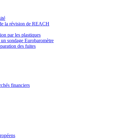
ité
rt de la révision de REACH
ion par les plastiques
lon un sondage Eurobaromètre
aration des fuites
rchés financiers
européens