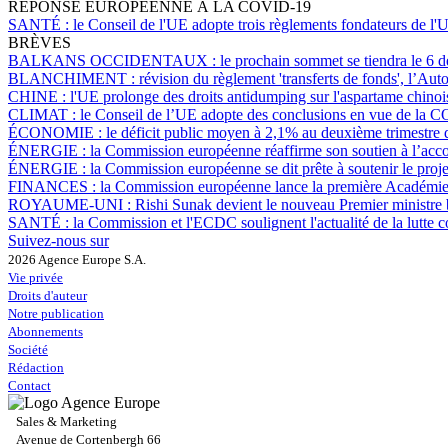
RÉPONSE EUROPÉENNE À LA COVID-19
SANTÉ :
le Conseil de l'UE adopte trois règlements fondateurs de l'U
BRÈVES
BALKANS OCCIDENTAUX :
le prochain sommet se tiendra le 6 
BLANCHIMENT :
révision du règlement 'transferts de fonds', l’Aut
CHINE :
l'UE prolonge des droits antidumping sur l'aspartame chinoi
CLIMAT :
le Conseil de l’UE adopte des conclusions en vue de la 
ÉCONOMIE :
le déficit public moyen à 2,1% au deuxième trimestre 
ÉNERGIE :
la Commission européenne réaffirme son soutien à l’accord
ÉNERGIE :
la Commission européenne se dit prête à soutenir le pro
FINANCES :
la Commission européenne lance la première Académie p
ROYAUME-UNI :
Rishi Sunak devient le nouveau Premier ministre 
SANTÉ :
la Commission et l'ECDC soulignent l'actualité de la lutte 
Suivez-nous sur
2026 Agence Europe S.A.
Vie privée
Droits d'auteur
Notre publication
Abonnements
Société
Rédaction
Contact
Sales & Marketing
Avenue de Cortenbergh 66