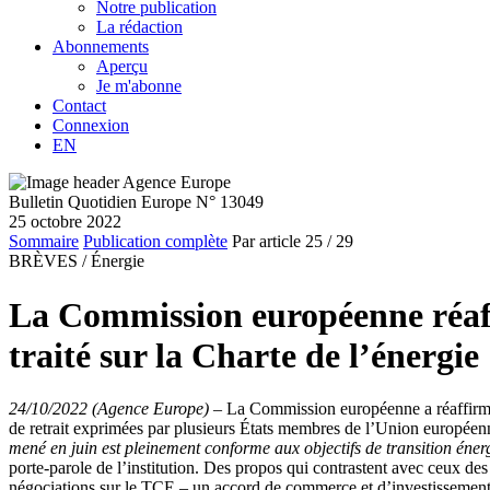
Notre publication
La rédaction
Abonnements
Aperçu
Je m'abonne
Contact
Connexion
EN
Bulletin Quotidien Europe N° 13049
25 octobre 2022
Sommaire
Publication complète
Par article
25
/ 29
BRÈVES /
Énergie
La Commission européenne réaffi
traité sur la Charte de l’énergie
24/10/2022 (Agence Europe)
–
La Commission européenne a réaffirmé s
de retrait exprimées par plusieurs États membres de l’Union europ
mené en juin est pleinement conforme aux objectifs de transition éner
porte-parole de l’institution. Des propos qui contrastent avec ceux des
négociations sur le TCE – un accord de commerce et d’investissement 