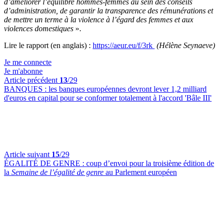
d’améliorer l’équilibre hommes-femmes au sein des conseils
d’administration, de garantir la transparence des rémunérations et
de mettre un terme à la violence à l’égard des femmes et aux
violences domestiques
».
Lire le rapport (en anglais) :
https://aeur.eu/f/3rk
(Hélène Seynaeve)
Je me connecte
Je m'abonne
Article précédent
13
/29
BANQUES :
les banques européennes devront lever 1,2 milliard
d'euros en capital pour se conformer totalement à l'accord 'Bâle III'
Article suivant
15
/29
ÉGALITÉ DE GENRE :
coup d’envoi pour la troisième édition de
la
Semaine de l’égalité de genre
au Parlement européen