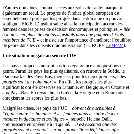
D'autres domaines, comme l'accès aux soins de santé, marquent
également un recul. Le progrès de l’indice global européen est
essentiellement porté par les progrès dans le domaine du pouvoir,
souligne l'EIGE. L’Institut salue ainsi la participation accrue des
femmes dans les prises de décision économiques et politiques, «
liée
à la mise en place de quotas législatifs dans une poignée d’États
membres de l’UE
» et insiste sur l’importance d’améliorer l’équilibre
de genre dans les conseils d’administration (EUROPE
13044/24
).
Une situation inégale au sein de l’UE
Les pays européens ne sont pas tous égaux face aux questions de
genre. Parmi les pays les plus égalitaires, on retrouve la Suède, le
Danemark et les Pays-Bas, même si, pour les deux premiers, «
les
progrès sont au point mort
». En effet, les progrès les plus
significatifs ont été observés en Lituanie, en Belgique, en Croatie et
aux Pays-Bas. En revanche, la Grèce, la Hongrie et la Roumanie
enregistrent les scores les plus bas.
Malgré les crises, les pays de l’UE
«
doivent être sensibles à
l’égalité entre les hommes et les femmes dans le cadre de leurs
mesures budgétaires et politique
s », rappelle Helena Dalli,
commissaire européenne à l’Égalité. «
Il est essentiel que des
progrès soient accomplis sur nos propositions législatives afin