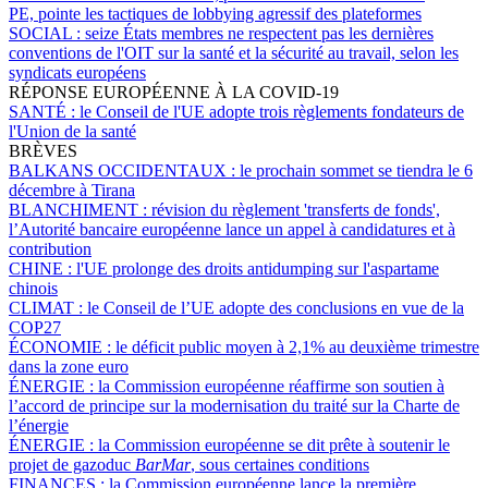
PE, pointe les tactiques de lobbying agressif des plateformes
SOCIAL :
seize États membres ne respectent pas les dernières
conventions de l'OIT sur la santé et la sécurité au travail, selon les
syndicats européens
RÉPONSE EUROPÉENNE À LA COVID-19
SANTÉ :
le Conseil de l'UE adopte trois règlements fondateurs de
l'Union de la santé
BRÈVES
BALKANS OCCIDENTAUX :
le prochain sommet se tiendra le 6
décembre à Tirana
BLANCHIMENT :
révision du règlement 'transferts de fonds',
l’Autorité bancaire européenne lance un appel à candidatures et à
contribution
CHINE :
l'UE prolonge des droits antidumping sur l'aspartame
chinois
CLIMAT :
le Conseil de l’UE adopte des conclusions en vue de la
COP27
ÉCONOMIE :
le déficit public moyen à 2,1% au deuxième trimestre
dans la zone euro
ÉNERGIE :
la Commission européenne réaffirme son soutien à
l’accord de principe sur la modernisation du traité sur la Charte de
l’énergie
ÉNERGIE :
la Commission européenne se dit prête à soutenir le
projet de gazoduc
BarMar
, sous certaines conditions
FINANCES :
la Commission européenne lance la première