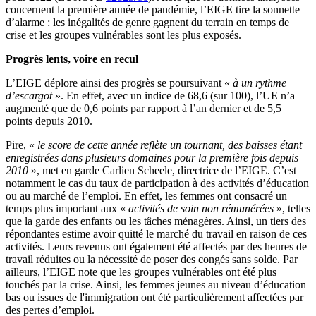
concernent la première année de pandémie, l’EIGE tire la sonnette
d’alarme : les inégalités de genre gagnent du terrain en temps de
crise et les groupes vulnérables sont les plus exposés.
Progrès lents, voire en recul
L’EIGE déplore ainsi
des progrès se poursuivant «
à un rythme
d’escargot
». En effet, avec un indice de 68,6 (sur 100), l’UE n’a
augmenté que de 0,6 points par rapport à l’an dernier et de 5,5
points depuis 2010.
Pire, «
le score de cette année reflète un tournant, des baisses étant
enregistrées dans plusieurs domaines pour la première fois depuis
2010
», met en garde Carlien Scheele, directrice de l’EIGE. C’est
notamment le cas du taux de participation à des activités d’éducation
ou au marché de l’emploi. En effet, les femmes ont consacré un
temps plus important aux «
activités de soin non rémunérées
», telles
que la garde des enfants ou les tâches ménagères. Ainsi, un tiers des
répondantes estime avoir quitté le marché du travail en raison de ces
activités. Leurs revenus ont également été affectés par des heures de
travail réduites ou la nécessité de poser des congés sans solde. Par
ailleurs, l’EIGE note que les groupes vulnérables ont été plus
touchés par la crise. Ainsi, les femmes jeunes au niveau d’éducation
bas ou issues de l'immigration ont été particulièrement affectées par
des pertes d’emploi.