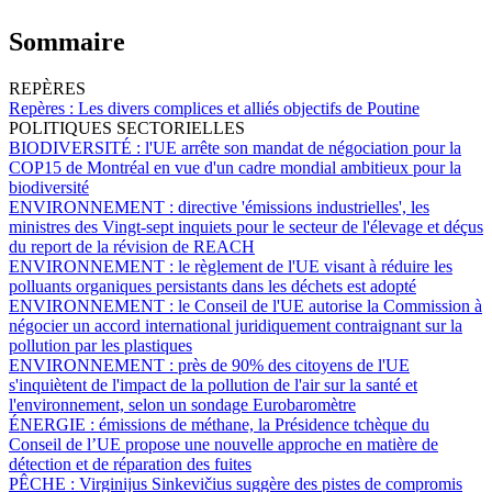
Sommaire
REPÈRES
Repères :
Les divers complices et alliés objectifs de Poutine
POLITIQUES SECTORIELLES
BIODIVERSITÉ :
l'UE arrête son mandat de négociation pour la
COP15 de Montréal en vue d'un cadre mondial ambitieux pour la
biodiversité
ENVIRONNEMENT :
directive 'émissions industrielles', les
ministres des Vingt-sept inquiets pour le secteur de l'élevage et déçus
du report de la révision de REACH
ENVIRONNEMENT :
le règlement de l'UE visant à réduire les
polluants organiques persistants dans les déchets est adopté
ENVIRONNEMENT :
le Conseil de l'UE autorise la Commission à
négocier un accord international juridiquement contraignant sur la
pollution par les plastiques
ENVIRONNEMENT :
près de 90% des citoyens de l'UE
s'inquiètent de l'impact de la pollution de l'air sur la santé et
l'environnement, selon un sondage Eurobaromètre
ÉNERGIE :
émissions de méthane, la Présidence tchèque du
Conseil de l’UE propose une nouvelle approche en matière de
détection et de réparation des fuites
PÊCHE :
Virginijus Sinkevičius suggère des pistes de compromis