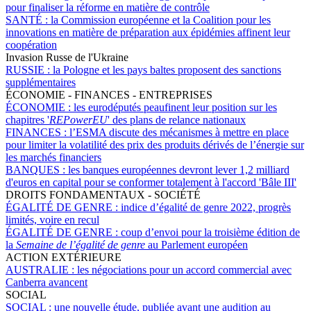
pour finaliser la réforme en matière de contrôle
SANTÉ :
la Commission européenne et la Coalition pour les
innovations en matière de préparation aux épidémies affinent leur
coopération
Invasion Russe de l'Ukraine
RUSSIE :
la Pologne et les pays baltes proposent des sanctions
supplémentaires
ÉCONOMIE - FINANCES - ENTREPRISES
ÉCONOMIE :
les eurodéputés peaufinent leur position sur les
chapitres '
REPowerEU
' des plans de relance nationaux
FINANCES :
l’ESMA discute des mécanismes à mettre en place
pour limiter la volatilité des prix des produits dérivés de l’énergie sur
les marchés financiers
BANQUES :
les banques européennes devront lever 1,2 milliard
d'euros en capital pour se conformer totalement à l'accord 'Bâle III'
DROITS FONDAMENTAUX - SOCIÉTÉ
ÉGALITÉ DE GENRE :
indice d’égalité de genre 2022, progrès
limités, voire en recul
ÉGALITÉ DE GENRE :
coup d’envoi pour la troisième édition de
la
Semaine de l’égalité de genre
au Parlement européen
ACTION EXTÉRIEURE
AUSTRALIE :
les négociations pour un accord commercial avec
Canberra avancent
SOCIAL
SOCIAL :
une nouvelle étude, publiée avant une audition au