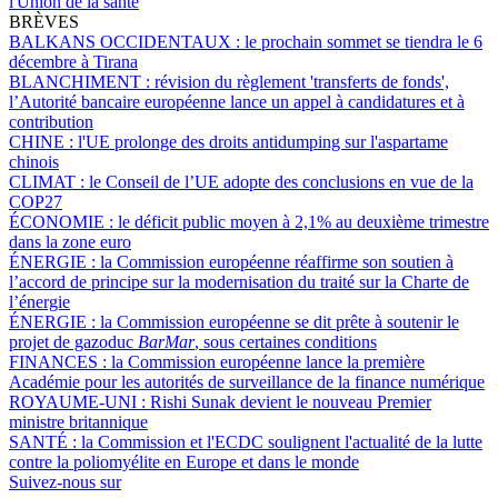
l'Union de la santé
BRÈVES
BALKANS OCCIDENTAUX :
le prochain sommet se tiendra le 6
décembre à Tirana
BLANCHIMENT :
révision du règlement 'transferts de fonds',
l’Autorité bancaire européenne lance un appel à candidatures et à
contribution
CHINE :
l'UE prolonge des droits antidumping sur l'aspartame
chinois
CLIMAT :
le Conseil de l’UE adopte des conclusions en vue de la
COP27
ÉCONOMIE :
le déficit public moyen à 2,1% au deuxième trimestre
dans la zone euro
ÉNERGIE :
la Commission européenne réaffirme son soutien à
l’accord de principe sur la modernisation du traité sur la Charte de
l’énergie
ÉNERGIE :
la Commission européenne se dit prête à soutenir le
projet de gazoduc
BarMar
, sous certaines conditions
FINANCES :
la Commission européenne lance la première
Académie pour les autorités de surveillance de la finance numérique
ROYAUME-UNI :
Rishi Sunak devient le nouveau Premier
ministre britannique
SANTÉ :
la Commission et l'ECDC soulignent l'actualité de la lutte
contre la poliomyélite en Europe et dans le monde
Suivez-nous sur