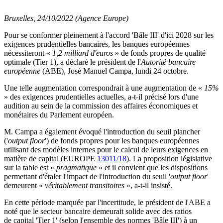
Bruxelles, 24/10/2022 (Agence Europe)
Pour se conformer pleinement à l'accord 'Bâle III' d'ici 2028 sur les
exigences prudentielles bancaires, les banques européennes
nécessiteront «
1,2 milliard d'euros
» de fonds propres de qualité
optimale (Tier 1), a déclaré le président de l'
Autorité bancaire
européenne
(ABE), José Manuel Campa, lundi 24 octobre.
Une telle augmentation correspondrait à une augmentation de «
15%
» des exigences prudentielles actuelles, a-t-il précisé lors d'une
audition au sein de la commission des affaires économiques et
monétaires du Parlement européen.
M. Campa a également évoqué l'introduction du seuil plancher
('
output floor
') de fonds propres pour les banques européennes
utilisant des modèles internes pour le calcul de leurs exigences en
matière de capital (EUROPE
13011/18
). La proposition législative
sur la table est «
pragmatique
» et il convient que les dispositions
permettant d'étaler l'impact de l'introduction du seuil '
output floor
'
demeurent «
véritablement transitoires
», a-t-il insisté.
En cette période marquée par l'incertitude, le président de l'ABE a
noté que le secteur bancaire demeurait solide avec des ratios
de capital 'Tier 1' (selon l'ensemble des normes 'Bâle III') à un