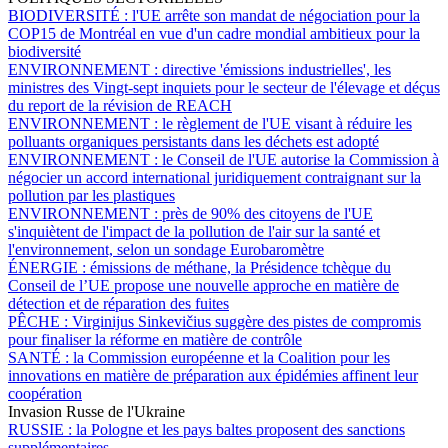
BIODIVERSITÉ :
l'UE arrête son mandat de négociation pour la
COP15 de Montréal en vue d'un cadre mondial ambitieux pour la
biodiversité
ENVIRONNEMENT :
directive 'émissions industrielles', les
ministres des Vingt-sept inquiets pour le secteur de l'élevage et déçus
du report de la révision de REACH
ENVIRONNEMENT :
le règlement de l'UE visant à réduire les
polluants organiques persistants dans les déchets est adopté
ENVIRONNEMENT :
le Conseil de l'UE autorise la Commission à
négocier un accord international juridiquement contraignant sur la
pollution par les plastiques
ENVIRONNEMENT :
près de 90% des citoyens de l'UE
s'inquiètent de l'impact de la pollution de l'air sur la santé et
l'environnement, selon un sondage Eurobaromètre
ÉNERGIE :
émissions de méthane, la Présidence tchèque du
Conseil de l’UE propose une nouvelle approche en matière de
détection et de réparation des fuites
PÊCHE :
Virginijus Sinkevičius suggère des pistes de compromis
pour finaliser la réforme en matière de contrôle
SANTÉ :
la Commission européenne et la Coalition pour les
innovations en matière de préparation aux épidémies affinent leur
coopération
Invasion Russe de l'Ukraine
RUSSIE :
la Pologne et les pays baltes proposent des sanctions
supplémentaires