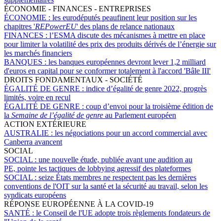
ÉCONOMIE - FINANCES - ENTREPRISES
ÉCONOMIE :
les eurodéputés peaufinent leur position sur les
chapitres '
REPowerEU
' des plans de relance nationaux
FINANCES :
l’ESMA discute des mécanismes à mettre en place
pour limiter la volatilité des prix des produits dérivés de l’énergie sur
les marchés financiers
BANQUES :
les banques européennes devront lever 1,2 milliard
d'euros en capital pour se conformer totalement à l'accord 'Bâle III'
DROITS FONDAMENTAUX - SOCIÉTÉ
ÉGALITÉ DE GENRE :
indice d’égalité de genre 2022, progrès
limités, voire en recul
ÉGALITÉ DE GENRE :
coup d’envoi pour la troisième édition de
la
Semaine de l’égalité de genre
au Parlement européen
ACTION EXTÉRIEURE
AUSTRALIE :
les négociations pour un accord commercial avec
Canberra avancent
SOCIAL
SOCIAL :
une nouvelle étude, publiée avant une audition au
PE, pointe les tactiques de lobbying agressif des plateformes
SOCIAL :
seize États membres ne respectent pas les dernières
conventions de l'OIT sur la santé et la sécurité au travail, selon les
syndicats européens
RÉPONSE EUROPÉENNE À LA COVID-19
SANTÉ :
le Conseil de l'UE adopte trois règlements fondateurs de