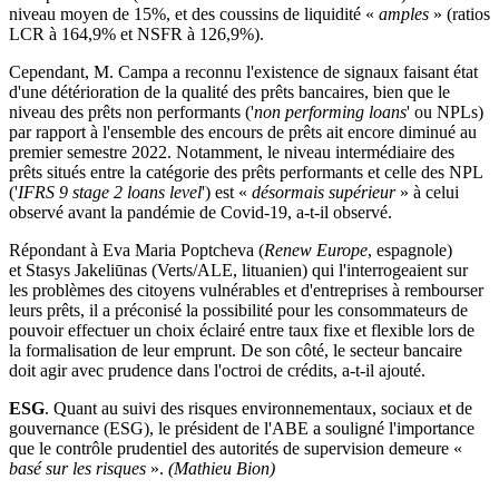
niveau moyen de 15%, et des coussins de liquidité «
amples
» (ratios
LCR à 164,9% et NSFR à 126,9%).
Cependant, M. Campa a reconnu l'existence de signaux faisant état
d'une détérioration de la qualité des prêts bancaires, bien que le
niveau des prêts non performants ('
non performing loans
' ou NPLs)
par rapport à l'ensemble des encours de prêts ait encore diminué au
premier semestre 2022. Notamment, le niveau intermédiaire des
prêts situés entre la catégorie des prêts performants et celle des NPL
('
IFRS 9 stage 2 loans level
') est «
désormais supérieur
» à celui
observé avant la pandémie de Covid-19, a-t-il observé.
Répondant à Eva Maria Poptcheva (
Renew Europe
, espagnole)
et Stasys Jakeliūnas (Verts/ALE, lituanien) qui l'interrogeaient sur
les problèmes des citoyens vulnérables et d'entreprises à rembourser
leurs prêts, il a préconisé la possibilité pour les consommateurs de
pouvoir effectuer un choix éclairé entre taux fixe et flexible lors de
la formalisation de leur emprunt. De son côté, le secteur bancaire
doit agir avec prudence dans l'octroi de crédits, a-t-il ajouté.
ESG
. Quant au suivi des risques environnementaux, sociaux et de
gouvernance (ESG), le président de l'ABE a souligné l'importance
que le contrôle prudentiel des autorités de supervision demeure «
basé sur les risques
».
(Mathieu Bion)