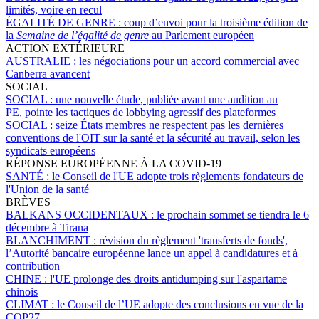
limités, voire en recul
ÉGALITÉ DE GENRE :
coup d’envoi pour la troisième édition de
la
Semaine de l’égalité de genre
au Parlement européen
ACTION EXTÉRIEURE
AUSTRALIE :
les négociations pour un accord commercial avec
Canberra avancent
SOCIAL
SOCIAL :
une nouvelle étude, publiée avant une audition au
PE, pointe les tactiques de lobbying agressif des plateformes
SOCIAL :
seize États membres ne respectent pas les dernières
conventions de l'OIT sur la santé et la sécurité au travail, selon les
syndicats européens
RÉPONSE EUROPÉENNE À LA COVID-19
SANTÉ :
le Conseil de l'UE adopte trois règlements fondateurs de
l'Union de la santé
BRÈVES
BALKANS OCCIDENTAUX :
le prochain sommet se tiendra le 6
décembre à Tirana
BLANCHIMENT :
révision du règlement 'transferts de fonds',
l’Autorité bancaire européenne lance un appel à candidatures et à
contribution
CHINE :
l'UE prolonge des droits antidumping sur l'aspartame
chinois
CLIMAT :
le Conseil de l’UE adopte des conclusions en vue de la
COP27