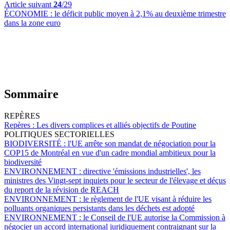
Article suivant
24
/29
ÉCONOMIE :
le déficit public moyen à 2,1% au deuxième trimestre
dans la zone euro
Sommaire
REPÈRES
Repères :
Les divers complices et alliés objectifs de Poutine
POLITIQUES SECTORIELLES
BIODIVERSITÉ :
l'UE arrête son mandat de négociation pour la
COP15 de Montréal en vue d'un cadre mondial ambitieux pour la
biodiversité
ENVIRONNEMENT :
directive 'émissions industrielles', les
ministres des Vingt-sept inquiets pour le secteur de l'élevage et déçus
du report de la révision de REACH
ENVIRONNEMENT :
le règlement de l'UE visant à réduire les
polluants organiques persistants dans les déchets est adopté
ENVIRONNEMENT :
le Conseil de l'UE autorise la Commission à
négocier un accord international juridiquement contraignant sur la