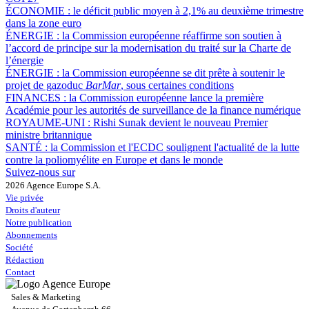
ÉCONOMIE :
le déficit public moyen à 2,1% au deuxième trimestre
dans la zone euro
ÉNERGIE :
la Commission européenne réaffirme son soutien à
l’accord de principe sur la modernisation du traité sur la Charte de
l’énergie
ÉNERGIE :
la Commission européenne se dit prête à soutenir le
projet de gazoduc
BarMar
, sous certaines conditions
FINANCES :
la Commission européenne lance la première
Académie pour les autorités de surveillance de la finance numérique
ROYAUME-UNI :
Rishi Sunak devient le nouveau Premier
ministre britannique
SANTÉ :
la Commission et l'ECDC soulignent l'actualité de la lutte
contre la poliomyélite en Europe et dans le monde
Suivez-nous sur
2026 Agence Europe S.A.
Vie privée
Droits d'auteur
Notre publication
Abonnements
Société
Rédaction
Contact
Sales & Marketing