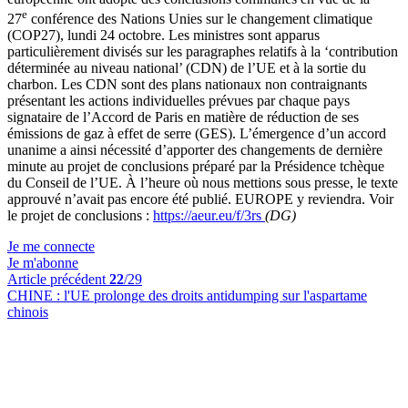
e
27
conférence des Nations Unies sur le changement climatique
(COP27), lundi 24 octobre. Les ministres sont apparus
particulièrement divisés sur les paragraphes relatifs à la ‘contribution
déterminée au niveau national’ (CDN) de l’UE et à la sortie du
charbon. Les CDN sont des plans nationaux non contraignants
présentant les actions individuelles prévues par chaque pays
signataire de l’Accord de Paris en matière de réduction de ses
émissions de gaz à effet de serre (GES). L’émergence d’un accord
unanime a ainsi nécessité d’apporter des changements de dernière
minute au projet de conclusions préparé par la Présidence tchèque
du Conseil de l’UE. À l’heure où nous mettions sous presse, le texte
approuvé n’avait pas encore été publié. EUROPE y reviendra. Voir
le projet de conclusions :
https://aeur.eu/f/3rs
(DG)
Je me connecte
Je m'abonne
Article précédent
22
/29
CHINE :
l'UE prolonge des droits antidumping sur l'aspartame
chinois