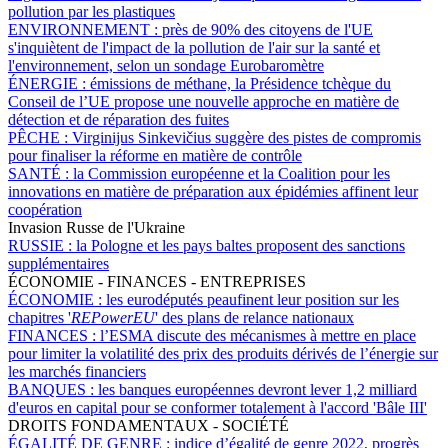
pollution par les plastiques
ENVIRONNEMENT :
près de 90% des citoyens de l'UE
s'inquiètent de l'impact de la pollution de l'air sur la santé et
l'environnement, selon un sondage Eurobaromètre
ÉNERGIE :
émissions de méthane, la Présidence tchèque du
Conseil de l’UE propose une nouvelle approche en matière de
détection et de réparation des fuites
PÊCHE :
Virginijus Sinkevičius suggère des pistes de compromis
pour finaliser la réforme en matière de contrôle
SANTÉ :
la Commission européenne et la Coalition pour les
innovations en matière de préparation aux épidémies affinent leur
coopération
Invasion Russe de l'Ukraine
RUSSIE :
la Pologne et les pays baltes proposent des sanctions
supplémentaires
ÉCONOMIE - FINANCES - ENTREPRISES
ÉCONOMIE :
les eurodéputés peaufinent leur position sur les
chapitres '
REPowerEU
' des plans de relance nationaux
FINANCES :
l’ESMA discute des mécanismes à mettre en place
pour limiter la volatilité des prix des produits dérivés de l’énergie sur
les marchés financiers
BANQUES :
les banques européennes devront lever 1,2 milliard
d'euros en capital pour se conformer totalement à l'accord 'Bâle III'
DROITS FONDAMENTAUX - SOCIÉTÉ
ÉGALITÉ DE GENRE :
indice d’égalité de genre 2022, progrès