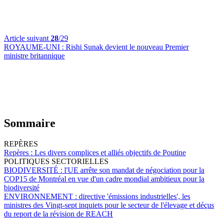
Article suivant
28
/29
ROYAUME-UNI :
Rishi Sunak devient le nouveau Premier
ministre britannique
Sommaire
REPÈRES
Repères :
Les divers complices et alliés objectifs de Poutine
POLITIQUES SECTORIELLES
BIODIVERSITÉ :
l'UE arrête son mandat de négociation pour la
COP15 de Montréal en vue d'un cadre mondial ambitieux pour la
biodiversité
ENVIRONNEMENT :
directive 'émissions industrielles', les
ministres des Vingt-sept inquiets pour le secteur de l'élevage et déçus
du report de la révision de REACH