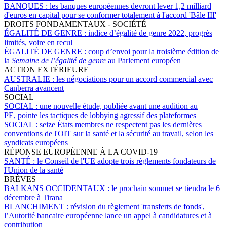
BANQUES :
les banques européennes devront lever 1,2 milliard
d'euros en capital pour se conformer totalement à l'accord 'Bâle III'
DROITS FONDAMENTAUX - SOCIÉTÉ
ÉGALITÉ DE GENRE :
indice d’égalité de genre 2022, progrès
limités, voire en recul
ÉGALITÉ DE GENRE :
coup d’envoi pour la troisième édition de
la
Semaine de l’égalité de genre
au Parlement européen
ACTION EXTÉRIEURE
AUSTRALIE :
les négociations pour un accord commercial avec
Canberra avancent
SOCIAL
SOCIAL :
une nouvelle étude, publiée avant une audition au
PE, pointe les tactiques de lobbying agressif des plateformes
SOCIAL :
seize États membres ne respectent pas les dernières
conventions de l'OIT sur la santé et la sécurité au travail, selon les
syndicats européens
RÉPONSE EUROPÉENNE À LA COVID-19
SANTÉ :
le Conseil de l'UE adopte trois règlements fondateurs de
l'Union de la santé
BRÈVES
BALKANS OCCIDENTAUX :
le prochain sommet se tiendra le 6
décembre à Tirana
BLANCHIMENT :
révision du règlement 'transferts de fonds',
l’Autorité bancaire européenne lance un appel à candidatures et à
contribution