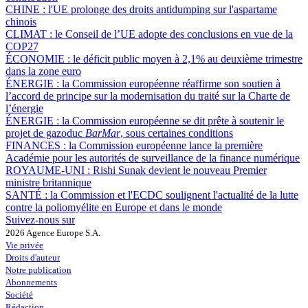
CHINE :
l'UE prolonge des droits antidumping sur l'aspartame
chinois
CLIMAT :
le Conseil de l’UE adopte des conclusions en vue de la
COP27
ÉCONOMIE :
le déficit public moyen à 2,1% au deuxième trimestre
dans la zone euro
ÉNERGIE :
la Commission européenne réaffirme son soutien à
l’accord de principe sur la modernisation du traité sur la Charte de
l’énergie
ÉNERGIE :
la Commission européenne se dit prête à soutenir le
projet de gazoduc
BarMar
, sous certaines conditions
FINANCES :
la Commission européenne lance la première
Académie pour les autorités de surveillance de la finance numérique
ROYAUME-UNI :
Rishi Sunak devient le nouveau Premier
ministre britannique
SANTÉ :
la Commission et l'ECDC soulignent l'actualité de la lutte
contre la poliomyélite en Europe et dans le monde
Suivez-nous sur
2026 Agence Europe S.A.
Vie privée
Droits d'auteur
Notre publication
Abonnements
Société
Rédaction