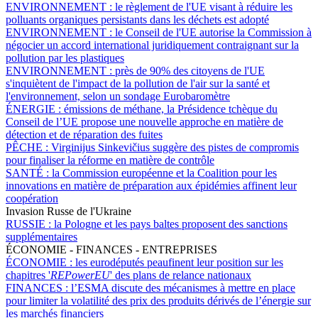
ENVIRONNEMENT :
le règlement de l'UE visant à réduire les
polluants organiques persistants dans les déchets est adopté
ENVIRONNEMENT :
le Conseil de l'UE autorise la Commission à
négocier un accord international juridiquement contraignant sur la
pollution par les plastiques
ENVIRONNEMENT :
près de 90% des citoyens de l'UE
s'inquiètent de l'impact de la pollution de l'air sur la santé et
l'environnement, selon un sondage Eurobaromètre
ÉNERGIE :
émissions de méthane, la Présidence tchèque du
Conseil de l’UE propose une nouvelle approche en matière de
détection et de réparation des fuites
PÊCHE :
Virginijus Sinkevičius suggère des pistes de compromis
pour finaliser la réforme en matière de contrôle
SANTÉ :
la Commission européenne et la Coalition pour les
innovations en matière de préparation aux épidémies affinent leur
coopération
Invasion Russe de l'Ukraine
RUSSIE :
la Pologne et les pays baltes proposent des sanctions
supplémentaires
ÉCONOMIE - FINANCES - ENTREPRISES
ÉCONOMIE :
les eurodéputés peaufinent leur position sur les
chapitres '
REPowerEU
' des plans de relance nationaux
FINANCES :
l’ESMA discute des mécanismes à mettre en place
pour limiter la volatilité des prix des produits dérivés de l’énergie sur
les marchés financiers